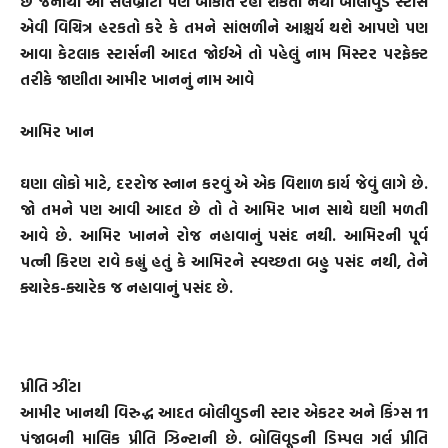
છે જેનાથી આ સેલેબ્રીટી પણ બાકાત રહી શકતા નથી બોલીવુડ સ્ટાર્સ
એવી વિચિત્ર હરકતો કરે કે તમને સાંભળીને આશ્ચર્ય થશે આપણે પણ
આવા કેટલાક સ્ટાર્સની આદત જોઈએ તો પહેલું નામ મિસ્ટર પરફેક્ટ
તરીકે જાણીતા આમીર ખાનનું નામ આવે
આમિર ખાન
ઘણા લોકો માટે, દરરોજ સ્નાન કરવું એ એક વિશાળ કાર્ય જેવું લાગે છે.
જો તમને પણ આવી આદત છે તો તે આમિર ખાન સાથે ઘણી મળતી
આવે છે. આમિર ખાનને રોજ નહાવાનું પસંદ નથી. આમિરની પૂર્વ
પત્ની કિરણ રાવે કહ્યું હતું કે આમિરને સ્વચ્છતા બહુ પસંદ નથી, તેને
ક્યારેક-ક્યારેક જ નહાવાનું પસંદ છે.
પ્રીતિ ઝીંટા
આમીર ખાનથી વિરુદ્ધ આદત બોલીવુડની સ્ટાર એકટર અને કિંગ્સ 11
પંજાબની માલિક પ્રીતિ ઝિન્ટાની છે. બોલિવૂડની ડિમ્પલ ગર્લ પ્રીતિ