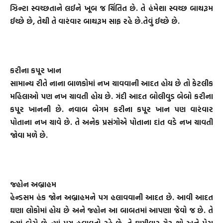
ઝિન્ટા સ્વચ્છતાને લઈને ખૂબ જ ચિંતિત છે. તે હંમેશા સ્વચ્છ બાથરૂમ
ઈચ્છે છે, તેથી તે વારંવાર બાથરૂમ સાફ રહે છે.તેવું ઈચ્છે છે.
કરીના કપૂર ખાન
સામાન્ય રીતે નાના બાળકોમાં નખ ચાવવાની આદત હોય છે તો કેટલીક
મહિલાઓ પણ નખ ચાવતી હોય છે. ગંદી આદત બોલીવુડ બેબો કરીના
કપૂર ખાનની છે. નવાબ બેગમ કરીના કપૂર ખાન પણ વારંવાર
પોતાના નખ ચાવે છે. તે અનેક પ્રસંગોએ પોતાના દાંત વડે નખ ચાવતી
જોવા મળે છે.
જ્હોન અબ્રાહમ
હેન્ડસમ હંક જોન અબ્રાહમને પગ હલાવવાની આદત છે. આવી આદત
ઘણા લોકોમાં હોય છે અને જ્હોન આ બાબતમાં આપણા જેવો જ છે. તે