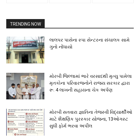
TRENDING NOW
લાલપર પાસેના સ્પા સેન્ટરના સંચાલક સામે
ગુનો નોંધાયો
મોરબી જિલ્લામાં ભારે વરસાદથી મૃત્યુ પામેલા
મૃતકોના પરિવારજનોને રાજ્ય સરકાર દ્વારા
રૂ. 4 લાખની સહાયના ચેક અર્પણ
મોરબી સતવારા જ્ઞાતિના તેજસ્વી વિદ્યાર્થીઓ
માટે શૈક્ષણિક પુરસ્કાર યોજના, 13ઓગસ્ટ
સુધી ફોર્મ ભરવા અપીલ