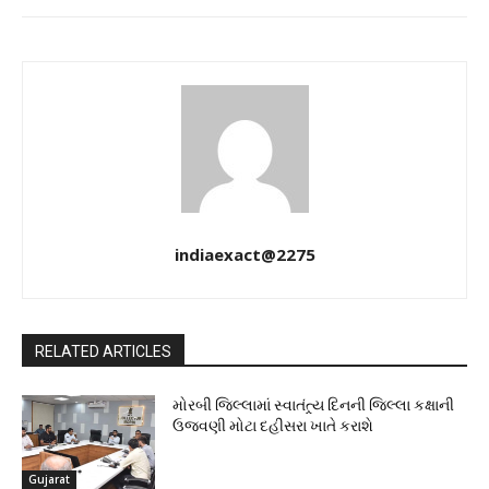
indiaexact@2275
RELATED ARTICLES
મોરબી જિલ્લામાં સ્વાતંત્ર્ય દિનની જિલ્લા કક્ષાની
ઉજવણી મોટા દહીસરા ખાતે કરાશે
Gujarat