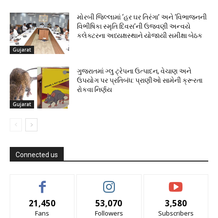
મોરબી જિલ્લામાં ‘હર ઘર તિરંગા’ અને ‘વિભાજનની
વિભીષિકા સ્મૃતિ દિવસ’ની ઉજવણી અન્વયે
કલેક્ટરના અધ્યક્ષસ્થાને યોજાયી સમીક્ષા બેઠક
Gujarat
ગુજરાતમાં ગ્લુ ટ્રેપના ઉત્પાદન, વેચાણ અને
ઉપયોગ પર પ્રતિબંધ: પ્રાણીઓ સામેની ક્રૂરતા
રોકવા નિર્ણય
Gujarat
Connected us
21,450
53,070
3,580
Fans
Followers
Subscribers