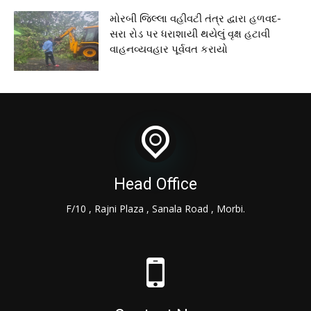
મોરબી જિલ્લા વહીવટી તંત્ર દ્વારા હળવદ-
સરા રોડ પર ધરાશાયી થયેલું વૃક્ષ હટાવી
વાહનવ્યવહાર પૂર્વવત કરાયો
Head Office
F/10 , Rajni Plaza , Sanala Road , Morbi.