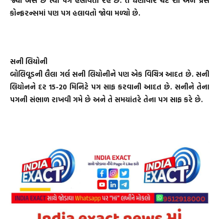
જ્યાં બેસે છે ત્યાં પગ હલાવતો રહે છે. તે ઘણીવાર ચેટ શો અને પ્રેસ
કોન્ફરન્સમાં પણ પગ હલાવતો જોવા મળ્યો છે.
સની લિયોની
બોલિવૂડની લૈલા ગર્લ સની લિયોનીને પણ એક વિચિત્ર આદત છે. સની
લિયોનને દર 15-20 મિનિટે પગ સાફ કરવાની આદત છે. સનીને તેના
પગની સંભાળ રાખવી ગમે છે અને તે સમયાંતરે તેના પગ સાફ કરે છે.