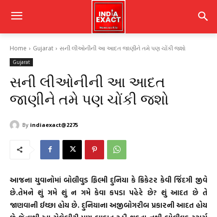
Home
Gujarat
સની લીઓનીની આ આદત જાણીને તમે પણ ચોંકી જશો
Gujarat
સની લીઓનીની આ આદત
જાણીને તમે પણ ચોંકી જશો
By
indiaexact@2275
આજના યુવાનોમાં બોલીવુડ ફિલ્મી દુનિયા કે ક્રિકેટર કેવી જિંદગી જીવે
છે.તેમને શું ગમે શું ન ગમે કેવા કપડા પહેરે છે? શું આદત છે તે
જાણવાની ઈચ્છા હોય છે. દુનિયાના અજીબોગરીબ પ્રકારની આદત હોય