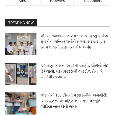
Fans
Followers
Subscribers
TRENDING NOW
મોરબી જિલ્લામાં ભારે વરસાદથી મૃત્યુ પામેલા
મૃતકોના પરિવારજનોને રાજ્ય સરકાર દ્વારા
રૂ. 4 લાખની સહાયના ચેક અર્પણ
આંદરણા ગામની લાખોની ઘરફોડ ચોરીનો ભેદ
ઉકેલાયો, મધ્યપ્રદેશની ચોરટોળકીના બે
આરોપી ઝડપાયા
મોરબીની 108 ટીમની પ્રશંસનીય કામગીરી:
એમ્બ્યુલન્સમાં મહિલાની સફળ પ્રસૂતિ,
જોડિયા બાળકોનો જન્મ