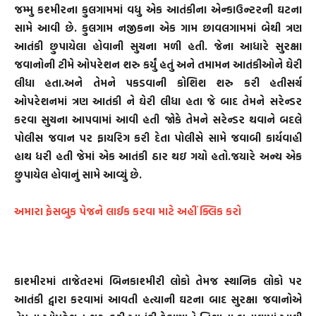
જમ્મુ કશ્મીરના કુલગામમાં વધુ એક આતંકીના એન્કાઉન્ટરની ઘટના
સામે આવી છે. કુલગામ નજીકના એક ગામ છાવલગામમાં બેથી ત્રણ
આતંકી છુપાયેલા હોવાની સુચના મળી હતી. જેના આધારે સુરક્ષા
જવાનોની ટીમે ઓપરેશન શરુ કર્યું હતું અને તમામન આતંકીઓને ઘેરી
લીધા હતા.અને તેમને પકડવાની કોશિશ શરુ કરી હતીસર્ચ
ઓપરેશનમાં ત્રણ આતંકી ને ઘેરી લીધા હતા જે બાદ તેમને સરેન્ડર
કરવા સુચના આપવામાં આવી હતી જોકે તેમને સરેન્ડર થવાને બદલે
પોલીસ જવાન પર ફાયરિગ કરી દેતા પોલીસે સામે જવાબી કાર્યવાહી
હાથ ધરી હતી જેમાં એક આતંકી ઠાર થઇ ગયો હતો.જયારે અન્ય એક
છુપાયેલ હોવાનું સામે આવ્યું છે.
અમારા ફેસબુક પેજને લાઈક કરવા માટે અહીં ક્લિક કરો
કાશ્મીરમાં તાજેતરમાં બિનકાશ્મીરી લોકો તેમજ સ્થાનિક લોકો પર
આતંકી દ્વારા કરવામાં આવતી હત્યાની ઘટના બાદ સુરક્ષા જવાનોએ