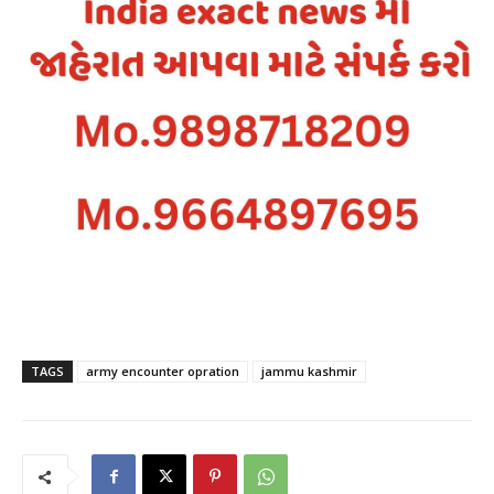
TAGS
army encounter opration
jammu kashmir