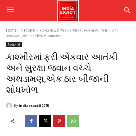
Home
National
કાશ્મીરમાં ફરી એકવાર આતંકી અને સુરક્ષા જવાન વચ્ચે
અથડામણ,એક ઠાર બીજાની શોધખોળ
National
કાશ્મીરમાં ફરી એકવાર આતંકી
અને સુરક્ષા જવાન વચ્ચે
અથડામણ,એક ઠાર બીજાની
શોધખોળ
By
indiaexact@2275