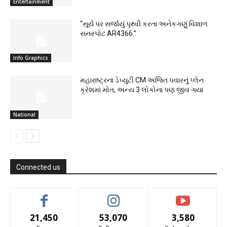
Entertainment
“સૂર્ય પર સર્જાયું પૃથ્વી કરતા અનેકગણું વિશાળ
સનસ્પોટ AR4366.”
Info Graphics
મહારાષ્ટ્રના ડેપ્યુટી CM અજિત પવારનું પ્લેન
ક્રેશમાં મોત, અન્ય 3 લોકોના પણ જીવ ગયા
National
Connected us
21,450
53,070
3,580