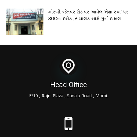
મોરબી: જેતપર રોડ પર આવેલ ‘નેક્ષા સ્પા’ પર
SOGના દરોડા, સંચાલક સામે ગુનો દાખલ
Head Office
F/10 , Rajni Plaza , Sanala Road , Morbi.