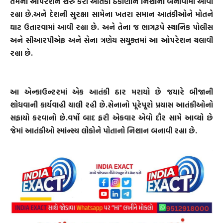
તેમના ઓપરેશન શરુ કરી આતંકી ઠેકાણાને નિશાના બનાવામાં આવી
રહ્યા છે.અને દેશની સુરક્ષા સામેના ખતરા સમાન આતંકીઓને મોતને
ઘાટ ઉતારવામાં આવી રહ્યા છે. અને તેના જ ભાગરૂપે સ્થાનિક પોલીસ
અને સીઆરપીએફ અને સેના ત્રણેય સયુક્તમાં આ ઓપરેશન ચલાવી
રહ્યા છે.
આ એન્કાઉન્ટરમાં એક આતંકી ઠાર મરાયો છે જયારે બીજાની
શોધવાની કાર્યવાહી ચાલી રહી છે.સેનાનો પૂરેપૂરો પ્રયાસ આતંકીઓનો
સફાયો કરવાનો છે.વર્ષો બાદ ફરી એકવાર એવો દૌર સામે આવ્યો છે
જેમાં આતંકીઓ સ્માંન્સ્ય લોકોને પોતાનો નિશાન બનાવી રહ્યા છે.