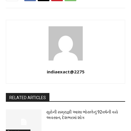
indiaexact@2275
RELATED ARTICLES
સુરોની સમ્રાજ્ઞી આશા ભોસલેનું 92વર્ષની વયે
અવસાન, દેશભરમાં શોક