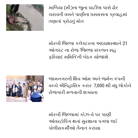
માળિયા (મી.)ના જુના ઘાટીલા પાસે ઢોર
ચરાવતી વખતે પાણીના ધસમસતા પ્રવાહમાં
તણાતાં પ્રોઢનું મોત
મોરબી જિલ્લા કલેક્ટરના અધ્યક્ષસ્થાને 21
ઓગસ્ટ ના રોજ ‘જિલ્લા સંકલન સહ
ફરિયાદ સમિતિ’ની બેઠક યોજાશે
જામનગરની શિવ ઓમ અને જર્મન કંપની
વચ્ચે ઐતિહાસિક કરાર: 7,000 થી વધુ લોકોને
રોજગારી મળવાની શક્યતા
મોરબી જિલ્લામાં કોઝ-વે પર પાણી
ઓવરટોપિંગ થતાં સુરક્ષાના પગલા લઈ
પોલીસકર્મીઓ તૈનાત કરાયા