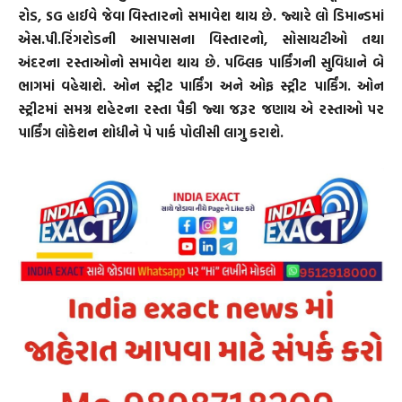
રોડ, SG હાઈવે જેવા વિસ્તારનો સમાવેશ થાય છે. જ્યારે લો ડિમાન્ડમાં
એસ.પી.રિંગરોડની આસપાસના વિસ્તારનો, સોસાયટીઓ તથા
અંદરના રસ્તાઓનો સમાવેશ થાય છે. પબ્લિક પાર્કિંગની સુવિધાને બે
ભાગમાં વહેચાશે. ઓન સ્ટ્રીટ પાર્કિંગ અને ઓફ સ્ટ્રીટ પાર્કિંગ. ઓન
સ્ટ્રીટમાં સમગ્ર શહેરના રસ્તા પૈકી જ્યા જરૂર જણાય એ રસ્તાઓ પર
પાર્કિંગ લોકેશન શોધીને પે પાર્ક પોલીસી લાગુ કરાશે.