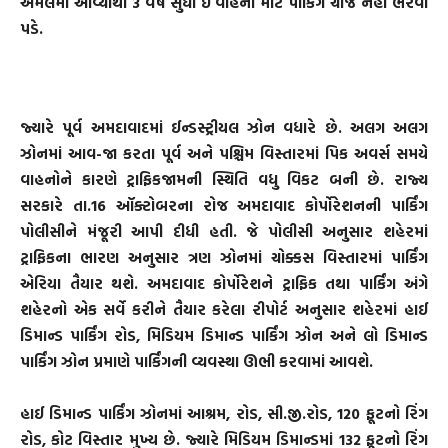
અમલમાં આવ્યાથી 3 વર્ષ સુધી ઈ વાહનો માટે પાર્કિંગ ચાર્જ નહીં ભરવો
પડે.
જ્યારે પૂર્વ અમદાવાદમાં ઈન્ડસ્ટ્રીયલ ઝોન વધારે છે. અલગ અલગ
ઝોનમાં આવ-જા કરતા પૂર્વ અને પશ્ચિમ વિસ્તારમાં પિક અવર્સ સમયે
વાહનોને કારણે ટ્રાફિકજામની સ્થિતિ વધુ વિકટ બની છે. રાજ્ય
સરકારે તા.16 ઑક્ટોબરના રોજ અમદાવાદ કોર્પોરેશનની પાર્કિંગ
પોલીસીને મંજૂરી આપી દીધી હતી. જે પોલીસી અનુસાર શહેરમાં
ટ્રાફિકના ભારણ અનુસાર ત્રણ ઝોનમાં ચોક્કસ વિસ્તારમાં પાર્કિંગ
એરિયા તૈયાર થશે. અમદાવાદ કોર્પોરેશને ટ્રાફિક તથા પાર્કિંગ અંગે
શહેરનો એક સર્વે કરીને તૈયાર કરેલા રીપોર્ટ અનુસાર શહેરમાં હાઈ
ડિમાન્ડ પાર્કિંગ રોડ, મિડિયમ ડિમાન્ડ પાર્કિંગ ઝોન અને લો ડિમાન્ડ
પાર્કિંગ ઝોન પ્રમાણે પાર્કિંગની વ્યવસ્થા ઊભી કરવામાં આવશે.
હાઈ ડિમાન્ડ પાર્કિંગ ઝોનમાં આશ્રમ, રોડ, સી.જી.રોડ, 120 ફૂટનો રિંગ
રોડ, કોટ વિસ્તાર મુખ્ય છે. જ્યારે મિડિયમ ડિમાન્ડમાં 132 ફૂટનો રિંગ