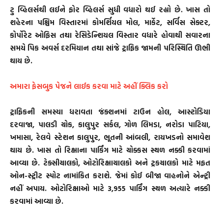
ટુ વ્હિલર્સથી લઈને ફોર વ્હિલર્સ સુધી વધારો થઈ રહ્યો છે. ખાસ તો
શહેરના પશ્ચિમ વિસ્તારમાં કોમર્શિયલ મોલ, માર્કેટ, સર્વિસ સેક્ટર,
કોર્પોરેટ ઓફિસ તથા રેસિડેન્શિયલ વિસ્તાર વધારે હોવાથી સવારના
સમયે પિક અવર્સ દરમિયાન તથા સાંજે ટ્રાફિક જામની પરિસ્થિતિ ઊભી
થાય છે.
અમારા ફેસબુક પેજને લાઈક કરવા માટે અહીં ક્લિક કરો
ટ્રાફિકની સમસ્યા ધરાવતા જંક્શનમાં ટાઉન હોલ, આસ્ટોડિયા
દરવાજા, પાલડી ચોક, કાલુપુર સર્કલ, ગોળ લિમડા, નરોડા પાટિયા,
ખમાસા, રેલવે સ્ટેશન કાલુપુર, ભૂતની આંબલી, રાયખડનો સમાવેશ
થાય છે. ખાસ તો રિક્ષાના પાર્કિંગ માટે ચોક્કસ સ્થળ નક્કી કરવામાં
આવ્યા છે. ટેક્સીચાલકો, ઓટોરિક્ષાચાલકો અને ટ્રકચાલકો માટે મફત
ઓન-સ્ટ્રીટ સ્પોટ નામાંકિત કરાશે. જેમાં કોઈ બીજા વાહનોને એન્ટ્રી
નહીં અપાય. ઓટોરિક્ષાઓ માટે 3,955 પાર્કિંગ સ્થળ અત્યારે નક્કી
કરવામાં આવ્યા છે.