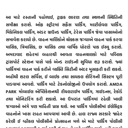
આ માટે રસ્તાની પહોળાઈ, ટ્રાફક ભારણ તથા સ્થળની સ્થિતિની
સમીક્ષા કરાશે. ઓફ સ્ટ્રીટમાં સર્ફેસ પાર્કિંગ, મલ્ટીલેવલ પાર્કિંગ,
મિકેનિકલ પાર્કિંગ, અંડર ગ્રાઉન્ડ પાર્કિંગ, ટેરેસ પાર્કિંગ જેવા પાસાઓનો
સમાવેશ કરાયો છે. વાહન માલિકોને ચોક્કસ જગ્યાએ વાહન પાર્ક કરવા
માસિક, ત્રિમાસિક, છ માસિક તથા વાર્ષિક ધોરણે પાક ઈસ્યુ કરાશે.
અમદાવાદ શહેરમાં બહારથી આવતા વાહનચાલકો માટે પબ્લિક
ટ્રાંસપોર્ટ સ્ટેશન પાસે પાર્ક એન્ડ રાઈડની સુવિધા શરૂ કરાશે. જ્યાં
પાર્કિંગમાં વાહન પાર્ક કરીને વ્યક્તિ સિટીની અંદર મુસાફરી કરી શકશે.
અહીથી શટલ સર્વિસ, ઈ બાઈક તથા સાયકલ શેરિંગની સિસ્ટમ પૂરી
પાડવામાં આવશે. પાર્કિંગ માટે ટેકનોલોજીનો ઉપયોગ કરાશે. AMDA
PARK મોબાઈલ એપ્લિકેશનથી રીયલટાઈમ પાર્કિંગ, ગાઈડન્સ, રેકોર્ડ
તથા મોનિટરિંગ કરી શકાશે. આ ઉપરાંત પાર્કિંગમાં રહેલી ખાલી
જગ્યાઓ અંગે પણ માહિતી પ્રાપ્ત થશે. આ પાર્કિંગ પોલીસીમાં ઈલેક્ટ્રિક
વાહનોને ખાસ રાહત આપવામાં આવી છે. હાલ રાજ્ય સરકારે જાહેર
કરેલી ઈ વ્હીકલ પોલીસીને પ્રોત્સાહન મળે એ માટે પાર્કિંગ પોલીસી