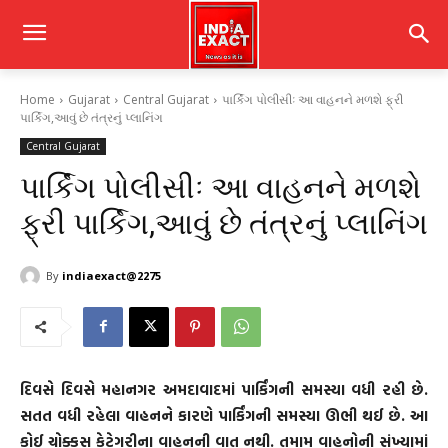
Home
Gujarat
Central Gujarat
પાર્કિંગ પોલીસીઃ આ વાહનને મળશે ફ્રી
પાર્કિગ,આવું છે તંત્રનું પ્લાનિંગ
Central Gujarat
પાર્કિંગ પોલીસીઃ આ વાહનને મળશે
ફ્રી પાર્કિગ,આવું છે તંત્રનું પ્લાનિંગ
By
indiaexact@2275
દિવસે દિવસે મહાનગર અમદાવાદમાં પાર્કિંગની સમસ્યા વધી રહી છે.
સતત વધી રહેલા વાહનને કારણે પાર્કિંગની સમસ્યા ઊભી થઈ છે. આ
કોઈ ચોક્કસ કેટેગરીના વાહનની વાત નથી. તમામ વાહનોની સંખ્યામાં