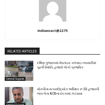
indiaexact@2275
RELATED ARTICLES
દક્ષિણ ગુજરાતમાં મેઘતાંડવ: વલસાડ-નવસારીમાં
પૂરની સ્થિતિ, હજારો લોકો પ્રભાવિત
Central Gujarat
મોરબીના મત્સ્યઉદ્યોગ અધિક્ષક રૂ.50 હજારની
લાંચ લેતા ACBના છટકામાં ઝડપાયા
Central Gujarat