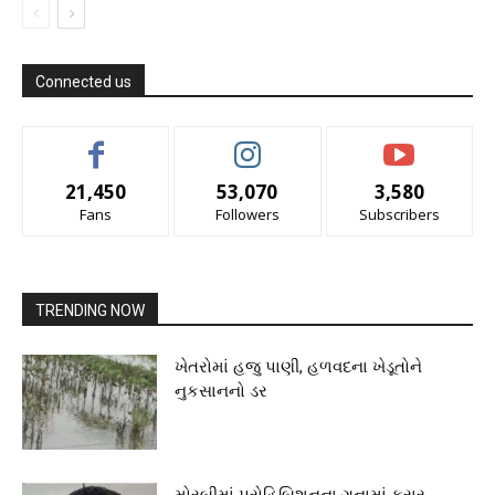
Connected us
21,450
53,070
3,580
Fans
Followers
Subscribers
TRENDING NOW
ખેતરોમાં હજુ પાણી, હળવદના ખેડૂતોને
નુકસાનનો ડર
મોરબીમાં પ્રોહિબિશનના ગુનામાં ફરાર