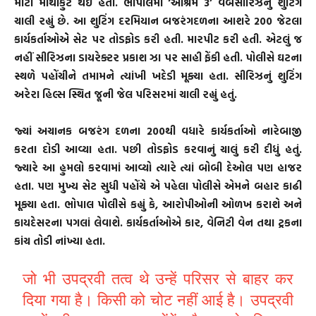
મોટી માથાકુટ થઈ હતી. ભોપાલમાં ‘આશ્રમ 3’ વેબસીરિઝનું શુટિંગ
ચાલી રહ્યું છે. આ શુટિંગ દરમિયાન બજરંગદળના આશરે 200 જેટલા
કાર્યકર્તાઓએે સેટ પર તોડફોડ કરી હતી. મારપીટ કરી હતી. એટલું જ
નહીં સીરિઝના ડાયરેક્ટર પ્રકાશ ઝા પર સાહી ફેંકી હતી. પોલીસે ઘટના
સ્થળે પહોંચીને તમામને ત્યાંખી ખદેડી મૂક્યા હતા. સીરિઝનું શુટિંગ
અરેરા હિલ્સ સ્થિત જૂની જેલ પરિસરમાં ચાલી રહ્યું હતું.
જ્યાં અચાનક બજરંગ દળના 200થી વધારે કાર્યકર્તાઓ નારેબાજી
કરતા દોડી આવ્યા હતા. પછી તોડફોડ કરવાનું ચાલું કરી દીધું હતું.
જ્યારે આ હુમલો કરવામાં આવ્યો ત્યારે ત્યાં બોબી દેઓલ પણ હાજર
હતા. પણ મુખ્ય સેટ સુધી પહોંચે એ પહેલા પોલીસે એમને બહાર કાઢી
મૂક્યા હતા. ભોપાલ પોલીસે કહ્યું કે, આરોપીઓની ઓળખ કરાશે અને
કાયદેસરના પગલાં લેવાશે. કાર્યકર્તાઓએ કાર, વેનિટી વેન તથા ટ્રકના
કાંચ તોડી નાંખ્યા હતા.
जो भी उपद्रवी तत्व थे उन्हें परिसर से बाहर कर
दिया गया है। किसी को चोट नहीं आई है। उपद्रवी