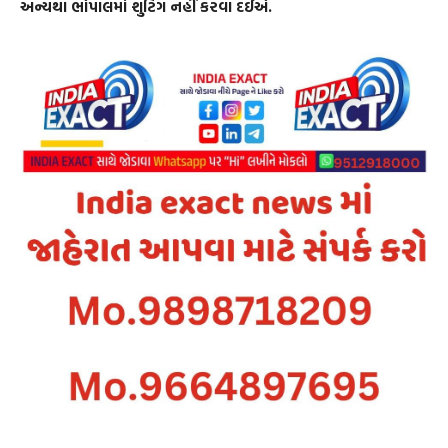
અન્યથા ભોપાલમાં શુટિંગ નહીં કરવા દઈએ.