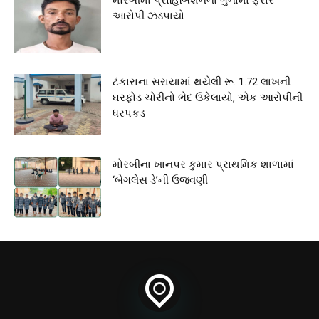
આરોપી ઝડપાયો
ટંકારાના સરાયામાં થયેલી રૂ. 1.72 લાખની
ઘરફોડ ચોરીનો ભેદ ઉકેલાયો, એક આરોપીની
ધરપકડ
મોરબીના ખાનપર કુમાર પ્રાથમિક શાળામાં
‘બેગલેસ ડે’ની ઉજવણી