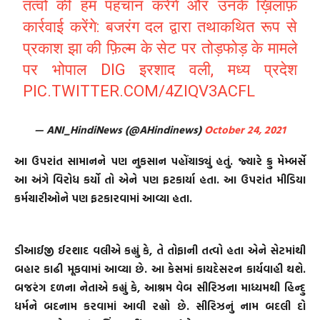
तत्वों की हम पहचान करेंगें और उनके ख़िलाफ़
कार्रवाई करेंगे: बजरंग दल द्वारा तथाकथित रूप से
प्रकाश झा की फ़िल्म के सेट पर तोड़फोड़ के मामले
पर भोपाल DIG इरशाद वली, मध्य प्रदेश
PIC.TWITTER.COM/4ZIQV3ACFL
— ANI_HindiNews (@AHindinews)
October 24, 2021
આ ઉપરાંત સામાનને પણ નુકસાન પહોંચાડ્યું હતું. જ્યારે ક્રુ મેમ્બર્સે
આ અંગે વિરોધ કર્યો તો એને પણ ફટકાર્યા હતા. આ ઉપરાંત મીડિયા
કર્મચારીઓને પણ ફટકારવામાં આવ્યા હતા.
ડીઆઈજી ઈરશાદ વલીએ કહ્યું કે, તે તોફાની તત્વો હતા એને સેટમાંથી
બહાર કાઢી મૂકવામાં આવ્યા છે. આ કેસમાં કાયદેસરન કાર્યવાહી થશે.
બજરંગ દળના નેતાએ કહ્યું કે, આશ્રમ વેબ સીરિઝના માધ્યમથી હિન્દુ
ધર્મને બદનામ કરવામાં આવી રહ્યો છે. સીરિઝનું નામ બદલી દો