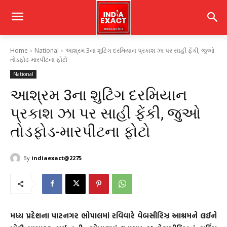
Home
National
આશ્રમ 3ના શુટિંગ દરમિયાન પ્રકાશ ઝા પર સાહી ફેંકી, જુઓ
તોડફોડ-મારપીટના ફોટો
National
આશ્રમ 3ના શુટિંગ દરમિયાન
પ્રકાશ ઝા પર સાહી ફેંકી, જુઓ
તોડફોડ-મારપીટના ફોટો
By
indiaexact@2275
મધ્ય પ્રદેશના પાટનગર ભોપાલમાં રવિવારે વેબસીરિઝ આશ્રમને લઈને