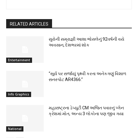
RELATED ARTICLES
સુરોની સમ્રાજ્ઞી આશા ભોસલેનું 92વર્ષની વયે
અવસાન, દેશભરમાં શોક
Entertainment
“સૂર્ય પર સર્જાયું પૃથ્વી કરતા અનેકગણું વિશાળ
સનસ્પોટ AR4366.”
Info Graphics
મહારાષ્ટ્રના ડેપ્યુટી CM અજિત પવારનું પ્લેન
ક્રેશમાં મોત, અન્ય 3 લોકોના પણ જીવ ગયા
National