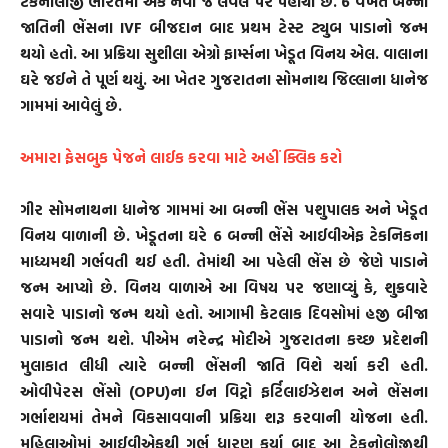
ટેકનોલોજી ભારતમાં એક નવા જ લેવલ પર પહોંચી છે. 6 વખત બન્ની
જાતિની ભેંસના IVF બીજદાન બાદ પ્રથમ ટેસ્ટ ટ્યુબ પાડાનો જન્મ
થયો હતો. આ પ્રક્રિયા સુશીલા એગ્રો ફાર્મ્સના ખેડૂત વિનય એલ. વાલાના
ઘરે જઈને તે પૂર્ણ થયું. આ ખેતર ગુજરાતના સોમનાથ જિલ્લાના ધાનેજ
ગામમાં આવેલું છે.
અમારા ફેસબુક પેજને લાઈક કરવા માટે અહીં ક્લિક કરો
ગીર સોમનાથના ધાનેજ ગામમાં આ બન્ની ભેંસ પશુપાલક અને ખેડૂત
વિનય વાળાની છે. ખેડૂતના ઘરે 6 બન્ની ભેંસે આઈવીએફ ટેકનિકના
માધ્યમથી ગર્ભવતી થઈ હતી. તેમાંથી આ પહેલી ભેંસ છે જેણે પાડાને
જન્મ આપ્યો છે. વિનય વાળાએ આ વિષય પર જણાવ્યું કે, શુક્રવારે
સવારે પાડાનો જન્મ થયો હતો. આગામી કેટલાક દિવસોમાં હજી બીજા
પાડાનો જન્મ થશે. પીએમ નરેન્દ્ર મોદીએ ગુજરાતના કચ્છ પ્રદેશની
મુલાકાત લીધી ત્યારે બન્ની ભેંસની જાતિ વિશે ચર્ચા કરી હતી.
ઓવીપેરસ ભેંસો (OPU)ના ઈન વિટ્રો ફર્ટિલાઈઝેશન અને ભેંસના
ગર્ભાશયમાં તેમને વિકસાવવાની પ્રક્રિયા શરૂ કરવાની યોજના હતી.
મહિલાઓમાં આઈવીએફથી ગર્ભ ધારણ કર્યા બાદ આ ટેકનોલોજીથી