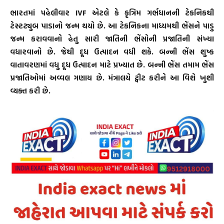
ભારતમાં પહેલીવાર IVF એટલે કે કૃત્રિમ ગર્ભધાનની ટેકનિકથી
ટેસ્ટટ્યુબ પાડાનો જન્મ થયો છે. આ ટેકનિકના માધ્યમથી ભેંસને પાડુ
જન્મ કરાવવાનો હેતુ સારી જાતિની ભેંસોની પ્રજાતિની સંખ્યા
વધારવાનો છે. જેથી દૂધ ઉત્પાદન વધી શકે. બન્ની ભેંસ શુષ્ક
વાતાવરણમાં વધુ દૂધ ઉત્પાદન માટે પ્રખ્યાત છે. બન્ની ભેંસ તમામ ભેંસ
પ્રજાતિઓમાં અવ્વલ ગણાય છે. મંત્રાલયે ટ્વીટ કરીને આ વિશે ખુશી
વ્યક્ત કરી છે.