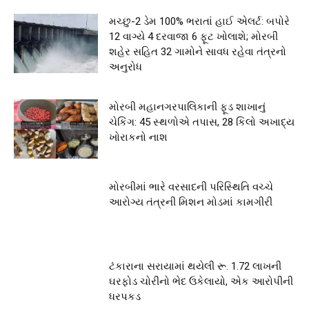
મચ્છુ-2 ડેમ 100% ભરાતાં હાઈ એલર્ટ: બપોરે
12 વાગ્યે 4 દરવાજા 6 ફૂટ ખોલાશે; મોરબી
શહેર સહિત 32 ગામોને સાવધ રહેવા તંત્રનો
અનુરોધ
મોરબી મહાનગરપાલિકાની ફૂડ શાખાનું
ચેકિંગ: 45 સ્થળોએ તપાસ, 28 કિલો અખાદ્ય
ખોરાકનો નાશ
મોરબીમાં ભારે વરસાદની પરિસ્થિતિ વચ્ચે
આરોગ્ય તંત્રની મિશન મોડમાં કામગીરી
ટંકારાના સરાયામાં થયેલી રૂ. 1.72 લાખની
ઘરફોડ ચોરીનો ભેદ ઉકેલાયો, એક આરોપીની
ધરપકડ