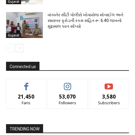
Gujarat
વાંકાનેર સીટી પોલીસે ખોવાયેલા મોબાઈલ અને
સાયબર ફ્રોડની રકમ સહિત રૂ. 6.40 લાખનો
મુદ્દામાલ પરત સોંપ્યો
Gujarat
Connected us
21,450
53,070
3,580
Fans
Followers
Subscribers
TRENDING NOW