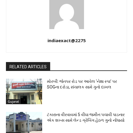
indiaexact@2275
RELATED ARTICLES
મોરબી: જેતપર રોડ પર આવેલ ‘નેક્ષા સ્પા’ પર
SOGના દરોડા, સંચાલક સામે ગુનો દાખલ
Gujarat
ટંકારાના વીરવાવમાં 5 વીઘા જમીન પચાવી પાડનાર
એક શખ્સ સામે લેન્ડ ગ્રેબિંગ હેઠળ ગુનો નોંધાયો