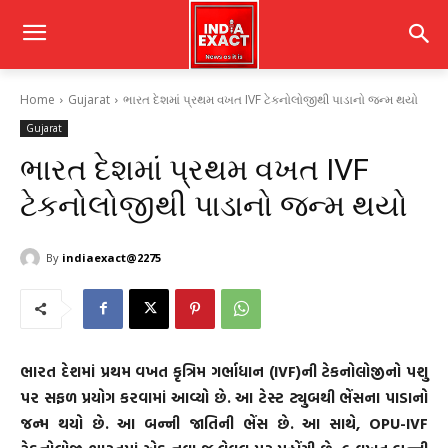
Home
Gujarat
ભારત દેશમાં પ્રથમ વખત IVF ટેકનોલોજીથી પાડાનો જન્મ થયો
Gujarat
ભારત દેશમાં પ્રથમ વખત IVF
ટેકનોલોજીથી પાડાનો જન્મ થયો
By
indiaexact@2275
ભારત દેશમાં પ્રથમ વખત કૃત્રિમ ગર્ભાધાન (IVF)ની ટેકનોલોજીનો પશુ
પર સફળ પ્રયોગ કરવામાં આવ્યો છે. આ ટેસ્ટ ટ્યુબથી ભેંસના પાડાનો
જન્મ થયો છે. આ બન્ની જાતિની ભેંસ છે. આ સાથે, OPU-IVF