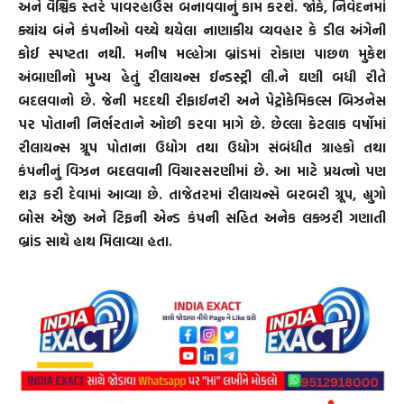
અને વૈશ્વિક સ્તરે પાવરહાઉસ બનાવવાનું કામ કરશે. જોકે, નિવેદનમાં
ક્યાંય બંને કંપનીઓ વચ્ચે થયેલા નાણાકીય વ્યવહાર કે ડીલ અંગેની
કોઈ સ્પષ્ટતા નથી. મનીષ મલ્હોત્રા બ્રાંડમાં રોકાણ પાછળ મુકેશ
અંબાણીનો મુખ્ય હેતું રીલાયન્સ ઈન્ડસ્ટ્રી લી.ને ઘણી બધી રીતે
બદલવાનો છે. જેની મદદથી રીફાઈનરી અને પેટ્રોકેમિકલ્સ બિઝનેસ
પર પોતાની નિર્ભરતાને ઓછી કરવા માગે છે. છેલ્લા કેટલાક વર્ષોમાં
રીલાયન્સ ગ્રૂપ પોતાના ઉદ્યોગ તથા ઉદ્યોગ સંબંધીત ગ્રાહકો તથા
કંપનીનું વિઝન બદલવાની વિચારસરણીમાં છે. આ માટે પ્રયત્નો પણ
શરૂ કરી દેવામાં આવ્યા છે. તાજેતરમાં રીલાયન્સે બરબરી ગ્રૂપ, હ્યુગો
બોસ એજી અને ટિફની એન્ડ કંપની સહિત અનેક લક્ઝરી ગણાતી
બ્રાંડ સાથે હાથ મિલાવ્યા હતા.