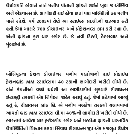
ઉદ્યોગપતિ હોવાને નાતે મનીષ પોતાની બ્રાંડને લઈને ખૂબ જ એક્ટિવ
અને એડવાન્સ છે. ભાગીદારી થઈ હોવા છતાં પણ માલિકીનો હક મનીષ
પાસે રહેશે. વર્ષ 2005માં તેણે આ સ્ટાઈલ્સ પ્રા.લી.ની શરૂઆત કરી
હતી.જેમાં આશરે 700 ડીઝાઈનર અને પ્રોફેશનલ્સ કામ કરી રહ્યા છે.
એની બ્રાંડના કુલ ચાર સ્ટોર છે. જે નવી દિલ્હી, હૈદરાબાદ અને
મુંબઈમાં છે.
બોલિવૂડના ફેશન ડીઝાઈનર મનીષ મલ્હોત્રાની હાઈ પ્રોફાઈલ
ફેશનબ્રાંડ MM સ્ટાઈલ્સમાં 40 ટકાની ભાગીદારી ખરીદી લીધી છે.
બંને કંપનીઓ વચ્ચે થયેલી આ ભાગીદારીમાં શુક્રવારે રીલાયન્સ
ઈન્ડસ્ટ્રી તરફથી એક નિવેદન જાહેર કરાયું હતું. જેમાં કહેવામાં આવ્યું
હતું કે, રીલાયન્સ બ્રાંડ લિ. એ મનીષ મલ્હોત્રા તરફથી ચલાવવામાં
આવતી બ્રાંડ MM સ્ટાઈલ્સ લી.માં 40%ની ભાગીદારી ખરીદી લીધી છે.
ભારતમાં આવેલા ચાર ફ્લેગશીપ સ્ટોર અને મલ્હોત્રા બ્રાંડની વાસ્તવિક
ઉપસ્થિતિનો વિસ્તાર કરવા સિવાય રીલાયન્સ ગ્રૂપ એક મજબુત ઉદ્યોગ