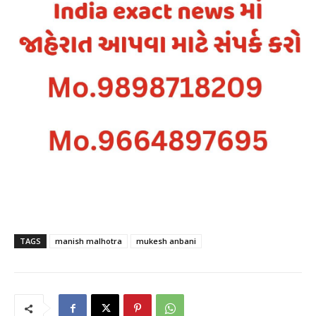
TAGS
manish malhotra
mukesh anbani