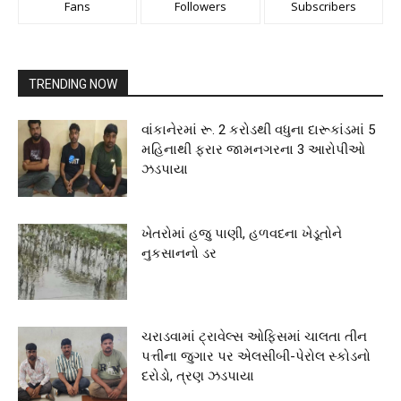
Fans
Followers
Subscribers
TRENDING NOW
વાંકાનેરમાં રૂ. 2 કરોડથી વધુના દારૂકાંડમાં 5
મહિનાથી ફરાર જામનગરના 3 આરોપીઓ
ઝડપાયા
ખેતરોમાં હજુ પાણી, હળવદના ખેડૂતોને
નુકસાનનો ડર
ચરાડવામાં ટ્રાવેલ્સ ઓફિસમાં ચાલતા તીન
પત્તીના જુગાર પર એલસીબી-પેરોલ સ્કોડનો
દરોડો, ત્રણ ઝડપાયા