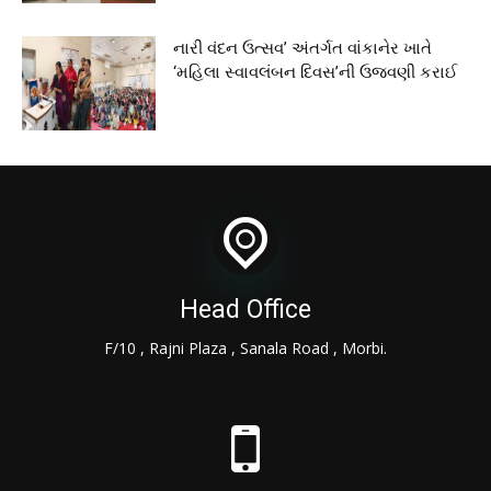
નારી વંદન ઉત્સવ’ અંતર્ગત વાંકાનેર ખાતે
‘મહિલા સ્વાવલંબન દિવસ’ની ઉજવણી કરાઈ
Head Office
F/10 , Rajni Plaza , Sanala Road , Morbi.