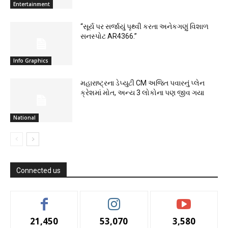
Entertainment
“સૂર્ય પર સર્જાયું પૃથ્વી કરતા અનેકગણું વિશાળ
સનસ્પોટ AR4366.”
Info Graphics
મહારાષ્ટ્રના ડેપ્યુટી CM અજિત પવારનું પ્લેન
ક્રેશમાં મોત, અન્ય 3 લોકોના પણ જીવ ગયા
National
Connected us
21,450
53,070
3,580