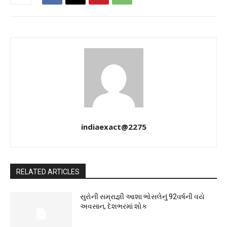
indiaexact@2275
RELATED ARTICLES
સુરોની સમ્રાજ્ઞી આશા ભોસલેનું 92વર્ષની વયે
અવસાન, દેશભરમાં શોક