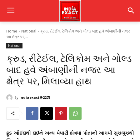
Home
National
ક્રુડ, રીટેઈલ, ટેલિકોમ અને ગોલ્ડ બાદ હવે અંબાણીની નજર
આ ક્ષેત્ર પર,...
National
ક્રુડ, રીટેઈલ, ટેલિકોમ અને ગોલ્ડ
બાદ હવે અંબાણીની નજર આ
ક્ષેત્ર પર, મિલાવ્યા હાથ
By
indiaexact@2275
ક્રુડ ઓઈલથી લઈને અન્ય વેપારી ક્ષેત્રમાં પોતાની આગવી સુઝબુઝથી