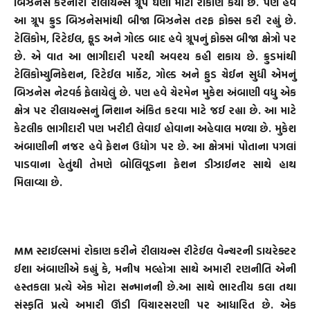
બિઝનેસ કરનારા રીલાયન્સ ગ્રૂપે ઘણા મોટા રોકાણ કર્યા છે. પણ હવે
આ ગ્રૂપ ક્રુડ બિઝનેસમાંથી બીજા બિઝનેસ તરફ ફોક્સ કરી રહ્યું છે.
ટેલિકોમ, રિટેઈલ, ફૂડ અને ગોલ્ડ બાદ હવે ગ્રૂપનું ફોક્સ બીજા ક્ષેત્રો પર
છે. એ વાત આ ભાગીદારી પરથી અવશ્ય કહી શકાય છે. ક્રુડમાંથી
ટેલિકોમ્યુનિકેશન, રિટેઈલ માર્કેટ, ગોલ્ડ અને ફુડ ચેઈન સુધી એમનું
બિઝનેસ નેટવર્ક ફેલાયેલું છે. પણ હવે ચેરમેન મુકેશ અંબાણી વધુ એક
ક્ષેત્ર પર રીલાયન્સનું નિશાન અંકિત કરવા માટે જઈ રહ્યા છે. આ માટે
કેટલીક ભાગીદારી પણ ખરીદી લેવાઈ હોવાના અહેવાલ મળ્યા છે. મુકેશ
અંબાણીની નજર હવે ફેશન ઉદ્યોગ પર છે. આ ક્ષેત્રમાં પોતાના પગલાં
પાડવાના હેતુંથી તેમણે બોલિવૂડના ફેશન ડીઝાઈનર સાથે હાથ
મિલાવ્યા છે.
MM સ્ટાઈલ્સમાં રોકાણ કરીને રીલાયન્સ રીટેઈલ વેન્ચરની ડાયરેક્ટર
ઈશા અંબાણીએ કહ્યું કે, મનીષ મલ્હોત્રા સાથે અમારી રણનીતિ એની
હસ્તકલા પ્રત્યે એક મોટા સન્માનની છે.આ સાથે ભારતીય કલા તથા
સંસ્કૃતિ પ્રત્યે અમારી ઊંડી વિચારસરણી પર આધારિત છે. એક