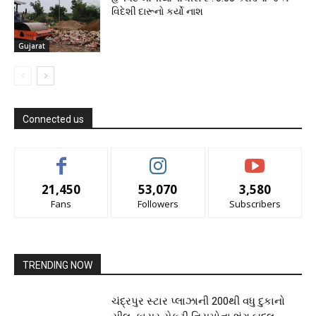
વિદેશી દારૂનો કર્યો નાશ
Gujarat
Connected us
21,450
53,070
3,580
Fans
Followers
Subscribers
TRENDING NOW
ચંદ્રપુર સ્ટાર પ્લાઝાની 200થી વધુ દુકાનો