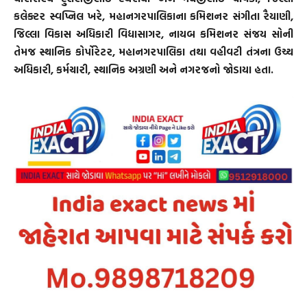
કલેક્ટર સ્વપ્નિલ ખરે, મહાનગરપાલિકાના કમિશનર સંગીતા રૈયાણી,
જિલ્લા વિકાસ અધિકારી વિદ્યાસાગર, નાયબ કમિશનર સંજય સોની
તેમજ સ્થાનિક કોર્પોરેટર, મહાનગરપાલિકા તથા વહીવટી તંત્રના ઉચ્ચ
અધિકારી, કર્મચારી, સ્થાનિક અગ્રણી અને નગરજનો જોડાયા હતા.