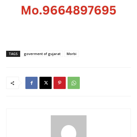
TAGS
goverment of gujarat
Morbi