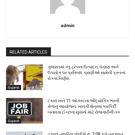
admin
RELATED ARTICLES
ગુજરાતમાં ગ્લુ ટ્રેપના ઉત્પાદન, વેચાણ અને
ઉપયોગ પર પ્રતિબંધ: પ્રાણીઓ સામેની ક્રૂરતા
રોકવા નિર્ણય
Gujarat
ટંકારા ખાતે 11 ઓગસ્ટના ઔદ્યોગિક ભરતી
મેળાનું આયોજન; ખાનગી ક્ષેત્રમાં કારકિર્દી
બનાવવા ઈચ્છતા યુવાનો માટે રોજગારીની તક
Gujarat
હળવદ-માળીયા પોલીસે રૂ. 3.08 કરોડના જપ્ત