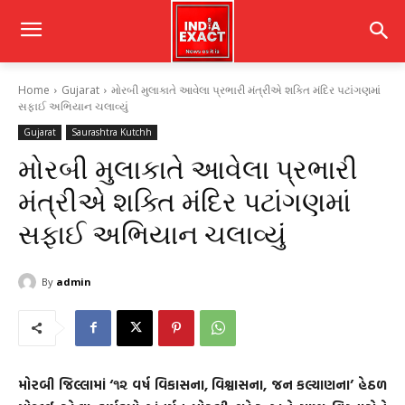
Home
Gujarat
મોરબી મુલાકાતે આવેલા પ્રભારી મંત્રીએ શક્તિ મંદિર પટાંગણમાં
સફાઈ અભિયાન ચલાવ્યું
Gujarat
Saurashtra Kutchh
મોરબી મુલાકાતે આવેલા પ્રભારી
મંત્રીએ શક્તિ મંદિર પટાંગણમાં
સફાઈ અભિયાન ચલાવ્યું
By
admin
મોરબી જિલ્લામાં ‘૧૨ વર્ષ વિકાસના, વિશ્વાસના, જન કલ્યાણના’ હેઠળ