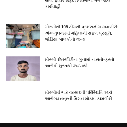
સીલ, ફાયર સેફ્ટી નિયમોના ભંગ બદલ
કાર્યવાહી
મોરબીની 108 ટીમની પ્રશંસનીય કામગીરી:
એમ્બ્યુલન્સમાં મહિલાની સફળ પ્રસૂતિ,
જોડિયા બાળકોનો જન્મ
મોરબી: છેતરપિંડીના ગુનામાં નાસતો-ફરતો
આરોપી સુરતથી ઝડપાયો
મોરબીમાં ભારે વરસાદની પરિસ્થિતિ વચ્ચે
આરોગ્ય તંત્રની મિશન મોડમાં કામગીરી