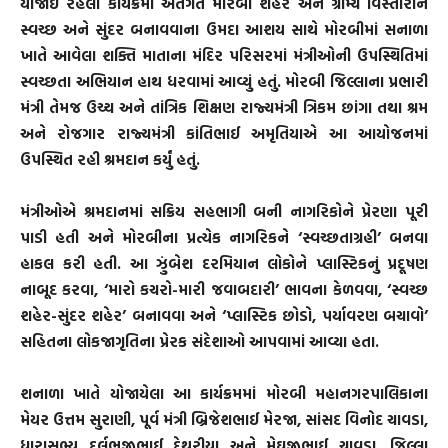
યોજાઈ રહેલા કાર્યક્રમો અંતર્ગત મોરબી શહેર અને ગ્રામ્ય વિસ્તારોને
સ્વચ્છ અને સુંદર બનાવવાના ઉમદા આશય સાથે મોરબીમાં સનાળા
ખાતે આવેલા શક્તિ માતાના મંદિર પરિસરમાં મંત્રીઓની ઉપસ્થિતિમાં
સ્વચ્છતા અભિયાન હાથ ધરવામાં આવ્યું હતું. મોરબી જિલ્લાના પ્રભારી
મંત્રી તેમજ ઉચ્ચ અને તાંત્રિક શિક્ષણ રાજ્યમંત્રી ત્રિકમ છાંગા તથા શ્રમ
અને રોજગાર રાજ્યમંત્રી કાંતિભાઈ અમૃતિયાએ આ આયોજનમાં
ઉપસ્થિત રહી શ્રમદાન કર્યું હતું.
મંત્રીઓએ શ્રમદાનમાં સક્રિય સહભાગી બની નાગરિકોને પ્રેરણા પૂરી
પાડી હતી અને મોરબીના પ્રત્યેક નાગરિકને ‘સ્વચ્છતાગ્રહી’ બનવા
હાકલ કરી હતી. આ ઝુંબેશ દરમિયાન લોકોને પ્લાસ્ટિકનું પ્રદૂષણ
નાબૂદ કરવા, ‘મારો કચરો-મારી જવાબદારી’ ભાવના કેળવવા, ‘સ્વચ્છ
શહેર-સુંદર શહેર’ બનાવવા અને ‘પ્લાસ્ટિક છોડો, પર્યાવરણ બચાવો’
સહિતના લોકજાગૃતિના પ્રેરક સંદેશાઓ આપવામાં આવ્યા હતા.
શનાળા ખાતે યોજાયેલા આ કાર્યક્રમમાં મોરબી મહાનગરપાલિકાના
મેયર ઉત્તમ સુરાણી, પૂર્વ મંત્રી બ્રિજેશભાઈ મેરજા, સાંસદ વિનોદ ચાવડા,
ધારાસભ્ય દુર્લભજીભાઈ દેથરીયા અને મેઘજીભાઈ ચાવડા, જિલ્લા