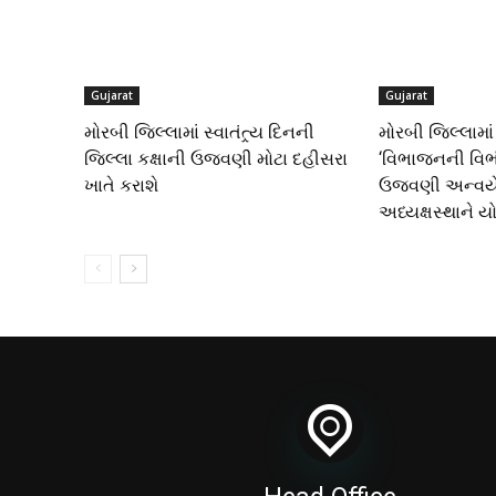
Gujarat
Gujarat
મોરબી જિલ્લામાં સ્વાતંત્ર્ય દિનની
મોરબી જિલ્લામાં
જિલ્લા કક્ષાની ઉજવણી મોટા દહીસરા
‘વિભાજનની વિભી
ખાતે કરાશે
ઉજવણી અન્વયે 
અધ્યક્ષસ્થાને ય