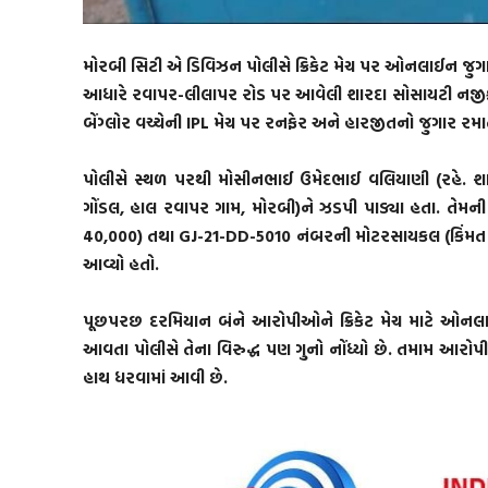
મોરબી સિટી એ ડિવિઝન પોલીસે ક્રિકેટ મેચ પર ઓનલાઈન જુગાર
આધારે રવાપર-લીલાપર રોડ પર આવેલી શારદા સોસાયટી નજીક દરો
બેંગ્લોર વચ્ચેની IPL મેચ પર રનફેર અને હારજીતનો જુગાર રમા
પોલીસે સ્થળ પરથી મોસીનભાઈ ઉમેદભાઈ વલિયાણી (રહે. શાર
ગોંડલ, હાલ રવાપર ગામ, મોરબી)ને ઝડપી પાડ્યા હતા. તેમની 
40,000) તથા GJ-21-DD-5010 નંબરની મોટરસાયકલ (કિંમત રૂપિ
આવ્યો હતો.
પૂછપરછ દરમિયાન બંને આરોપીઓને ક્રિકેટ મેચ માટે ઓનલાઈ
આવતા પોલીસે તેના વિરુદ્ધ પણ ગુનો નોંધ્યો છે. તમામ આરો
હાથ ધરવામાં આવી છે.