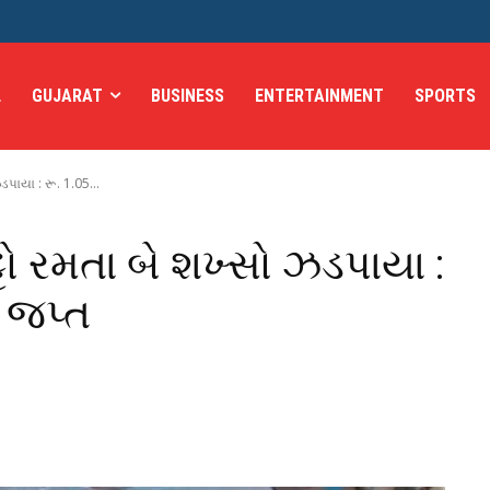
L
GUJARAT
BUSINESS
ENTERTAINMENT
SPORTS
ડપાયા : રૂ. 1.05...
્ટો રમતા બે શખ્સો ઝડપાયા :
લ જપ્ત