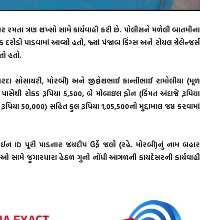
 રમતા ત્રણ શખ્સો સામે કાર્યવાહી કરી છે. પોલીસને મળેલી બાતમીના
ડો પાડવામાં આવ્યો હતો, જ્યાં પંજાબ કિંગ્સ અને રોયલ ચેલેન્જર્સ
તો હતો.
દા સોસાયટી, મોરબી) અને જીજ્ઞેશભાઈ કાન્તીભાઈ રામોલીયા (મૂળ
પાસેથી રોકડ રૂપિયા 5,500, બે મોબાઇલ ફોન (કિંમત અંદાજે રૂપિયા
યા 50,000) સહિત કુલ રૂપિયા 1,05,500નો મુદ્દામાલ જપ્ત કરવામાં
ન ID પૂરી પાડનાર જયદીપ ઉર્ફે જલો (રહે. મોરબી)નું નામ બહાર
પીઓ સામે જુગારધારા હેઠળ ગુનો નોંધી આગળની કાયદેસરની કાર્યવાહી