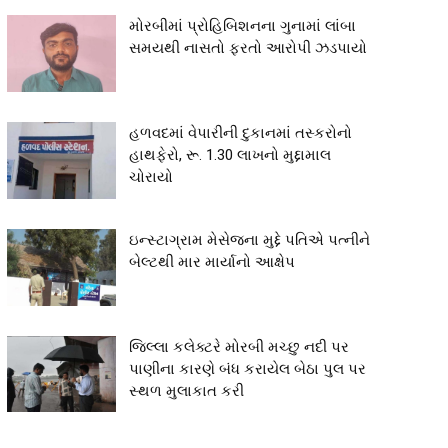
મોરબીમાં પ્રોહિબિશનના ગુનામાં લાંબા
સમયથી નાસતો ફરતો આરોપી ઝડપાયો
હળવદમાં વેપારીની દુકાનમાં તસ્કરોનો
હાથફેરો, રૂ. 1.30 લાખનો મુદ્દામાલ
ચોરાયો
ઇન્સ્ટાગ્રામ મેસેજના મુદ્દે પતિએ પત્નીને
બેલ્ટથી માર માર્યાનો આક્ષેપ
જિલ્લા કલેક્ટરે મોરબી મચ્છુ નદી પર
પાણીના કારણે બંધ કરાયેલ બેઠા પુલ પર
સ્થળ મુલાકાત કરી