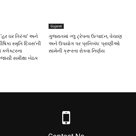
Gujarat
 ‘હર ઘર તિરંગા’ અને
ગુજરાતમાં ગ્લુ ટ્રેપના ઉત્પાદન, વેચાણ
ષિકા સ્મૃતિ દિવસ’ની
અને ઉપયોગ પર પ્રતિબંધ: પ્રાણીઓ
કલેક્ટરના
સામેની ક્રૂરતા રોકવા નિર્ણય
ોજાયી સમીક્ષા બેઠક