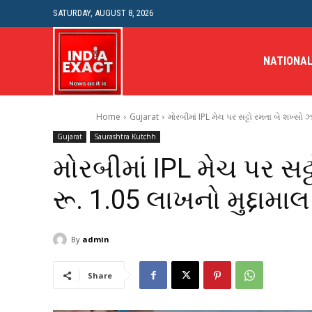
SATURDAY, AUGUST 8, 2026
NATIONA
Home
Gujarat
મોરબીમાં IPL મેચ પર સટ્ટો રમતા બે શખ્સો ઝ
Gujarat
Saurashtra Kutchh
મોરબીમાં IPL મેચ પર સટ
રૂ. 1.05 લાખનો મુદ્દામા
By
admin
Share