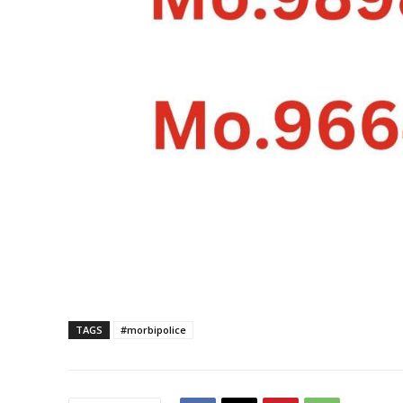
TAGS
#morbipolice