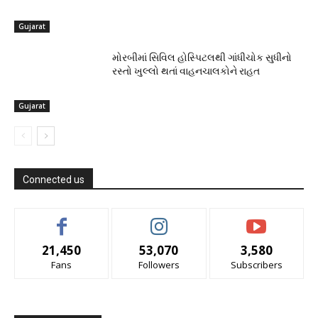
Gujarat
મોરબીમાં સિવિલ હોસ્પિટલથી ગાંધીચોક સુધીનો
રસ્તો ખુલ્લો થતાં વાહનચાલકોને રાહત
Gujarat
Connected us
21,450
53,070
3,580
Fans
Followers
Subscribers