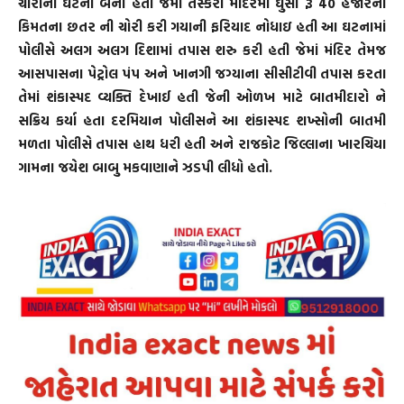
ચોરીની ઘટના બની હતી જેમાં તસ્કરો મંદિરમાં ઘુસી રૂ 40 હજારની
કિમતના છતર ની ચોરી કરી ગયાની ફરિયાદ નોધાઇ હતી આ ઘટનામાં
પોલીસે અલગ અલગ દિશામાં તપાસ શરુ કરી હતી જેમાં મંદિર તેમજ
આસપાસના પેટ્રોલ પંપ અને ખાનગી જગ્યાના સીસીટીવી તપાસ કરતા
તેમાં શંકાસ્પદ વ્યક્તિ દેખાઈ હતી જેની ઓળખ માટે બાતમીદારો ને
સક્રિય કર્યા હતા દરમિયાન પોલીસને આ શંકાસ્પદ શખ્સોની બાતમી
મળતા પોલીસે તપાસ હાથ ધરી હતી અને રાજકોટ જિલ્લાના ખારચિયા
ગામના જયેશ બાબુ મકવાણાને ઝડપી લીધો હતો.