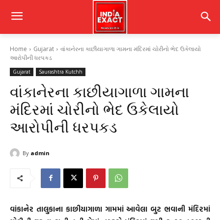
Home
Gujarat
વાંકાનેરના કાછીયાગાળા ગામના મંદિરમાં ચોરીનો ભેદ ઉકેલાયો
આરોપીની ધરપકડ
Gujarat
Saurashtra Kutchh
વાંકાનેરના કાછીયાગાળા ગામના
મંદિરમાં ચોરીનો ભેદ ઉકેલાયો
આરોપીની ધરપકડ
By
admin
વાંકાનેર તાલુકાના કાછીયાગાળા ગામમાં આવેલા બુટ ભવાની મંદિરમાં