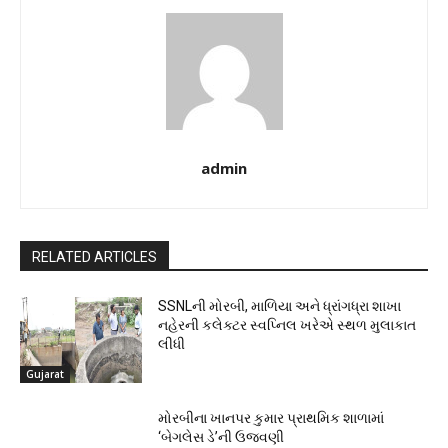
admin
RELATED ARTICLES
SSNLની મોરબી, માળિયા અને ધ્રાંગધ્રા શાખા
નહેરની કલેક્ટર સ્વપ્નિલ ખરેએ સ્થળ મુલાકાત
લીધી
Gujarat
મોરબીના ખાનપર કુમાર પ્રાથમિક શાળામાં
‘બેગલેસ ડે’ની ઉજવણી