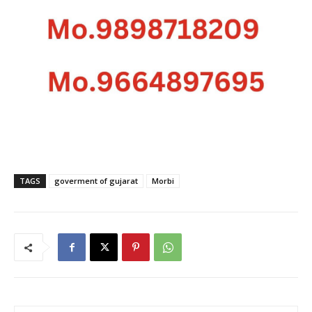
TAGS
goverment of gujarat
Morbi