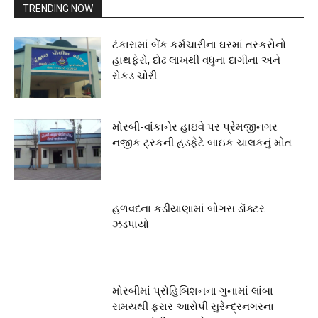
TRENDING NOW
ટંકારામાં બેંક કર્મચારીના ઘરમાં તસ્કરોનો
હાથફેરો, દોઢ લાખથી વધુના દાગીના અને
રોકડ ચોરી
મોરબી-વાંકાનેર હાઇવે પર પ્રેમજીનગર
નજીક ટ્રકની હડફેટે બાઇક ચાલકનું મોત
હળવદના કડીયાણામાં બોગસ ડૉક્ટર
ઝડપાયો
મોરબીમાં પ્રોહિબિશનના ગુનામાં લાંબા
સમયથી ફરાર આરોપી સુરેન્દ્રનગરના