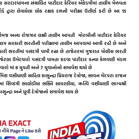
 સરદારધામના સંચાલિત પાટીદાર કેરિયર એકેડમીમાં તાલીમ મેળવતા
્ડ દ્વારા લેવાયેલા લોક રક્ષક દળની પરીક્ષા ઉતીર્ણ કરી છે આ 15
તેમજ અન્ય રોજગાર લક્ષી તાલીમ આપતી મોરબીની પાટીદાર કેરિયર
 અલગ સરકારી ભરતીની પરીક્ષામાં તાલીમ આપવામાં આવી રહી છે અને
 ભરતીમાં પસંદગી પામી રહ્યા છે તાજેતરમાં ગુજરાત પોલીસ ભરતી
15 જેટલા ઉમેદવારો પસંદગી પામતા કડવા પાટીદાર કન્યા કેળવણી મંડળ
વારો માં 8 યુવતી અને 7 યુવાનોનો સમાવેશ થયો છે
 વસીયાણી સાહિલ કાસુન્દ્રા પ્રિયરાજ દેત્રોજા, સાવન મેંદપરા રાજન
ાં શિવાંગી ભાલોડીયા ભક્તિ સાધરકીયા, ઋત્વિ વશીયાણી ભાગ્યશ્રી
્દ્રા અને ધ્રુવી દેત્રોજાનો સમાવેશ થાય છે