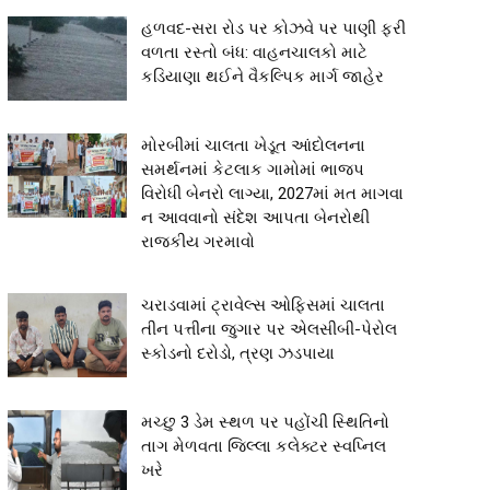
હળવદ-સરા રોડ પર કોઝવે પર પાણી ફરી
વળતા રસ્તો બંધ: વાહનચાલકો માટે
કડિયાણા થઈને વૈકલ્પિક માર્ગ જાહેર
મોરબીમાં ચાલતા ખેડૂત આંદોલનના
સમર્થનમાં કેટલાક ગામોમાં ભાજપ
વિરોધી બેનરો લાગ્યા, 2027માં મત માગવા
ન આવવાનો સંદેશ આપતા બેનરોથી
રાજકીય ગરમાવો
ચરાડવામાં ટ્રાવેલ્સ ઓફિસમાં ચાલતા
તીન પત્તીના જુગાર પર એલસીબી-પેરોલ
સ્કોડનો દરોડો, ત્રણ ઝડપાયા
મચ્છુ 3 ડેમ સ્થળ પર પહોંચી સ્થિતિનો
તાગ મેળવતા જિલ્લા કલેક્ટર સ્વપ્નિલ
ખરે