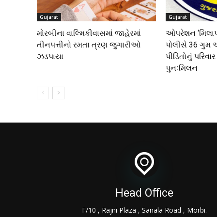
Gujarat
Gujarat
મોરબીના વાલ્મિકીવાસમાં જાહેરમાં
ઓપરેશન ‘મિલાપ’
તીનપત્તીનો રમતા ત્રણ જુગારીઓ
પોલીસે 36 ગુ
ઝડપાયા
પીડિતોનું પરિવાર 
પુનઃમિલન
Head Office
F/10 , Rajni Plaza , Sanala Road , Morbi.