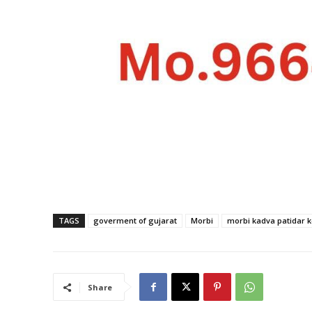
TAGS
goverment of gujarat
Morbi
morbi kadva patidar 
Share