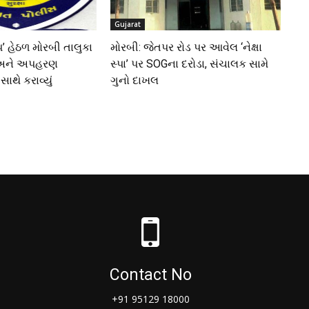
Gujarat
 હેઠળ મોરબી તાલુકા
મોરબી: જેતપર રોડ પર આવેલ ‘નેક્ષા
મ અને અપહરણ
સ્પા’ પર SOGના દરોડા, સંચાલક સામે
સાથે કરાવ્યું
ગુનો દાખલ
Contact No
+91 95129 18000