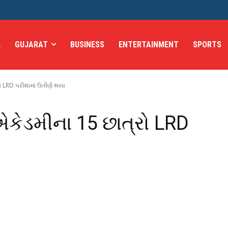
L
GUJARAT
BUSINESS
ENTERTAINMENT
SPORTS
LRD પરીક્ષામાં ઉતીર્ણ થયા
એકેડમીના 15 છાત્રો LRD