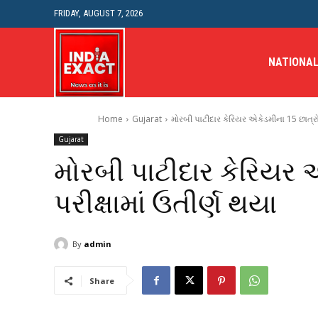
FRIDAY, AUGUST 7, 2026
NATIONA
Home
Gujarat
મોરબી પાટીદાર કેરિયર એકેડમીના 15 છાત્રો 
Gujarat
મોરબી પાટીદાર કેરિયર 
પરીક્ષામાં ઉતીર્ણ થયા
By
admin
Share