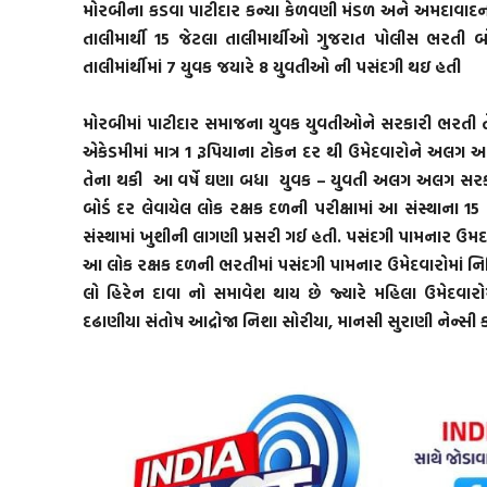
મોરબીના કડવા પાટીદાર કન્યા કેળવણી મંડળ અને અમદાવાદના
તાલીમાર્થી 15 જેટલા તાલીમાર્થીઓ ગુજરાત પોલીસ ભરતી બોર
તાલીમાંર્થીમાં 7 યુવક જયારે 8 યુવતીઓ ની પસંદગી થઇ હતી
મોરબીમાં પાટીદાર સમાજના યુવક યુવતીઓને સરકારી ભરતી 
એકેડમીમાં માત્ર 1 રૂપિયાના ટોકન દર થી ઉમેદવારોને અલગ
તેના થકી આ વર્ષે ઘણા બધા યુવક – યુવતી અલગ અલગ સરકારી
બોર્ડ દર લેવાયેલ લોક રક્ષક દળની પરીક્ષામાં આ સંસ્થાના 
સંસ્થામાં ખુશીની લાગણી પ્રસરી ગઈ હતી. પસંદગી પામનાર ઉમદ
આ લોક રક્ષક દળની ભરતીમાં પસંદગી પામનાર ઉમેદવારોમાં નિમિશ
લો હિરેન દાવા નો સમાવેશ થાય છે જ્યારે મહિલા ઉમેદવારોમ
દઢાણીયા સંતોષ આદ્રોજા નિશા સોરીયા, માનસી સુરાણી નેન્સી કાસુન