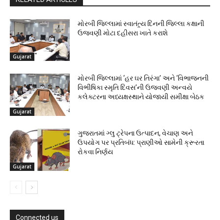
મોરબી જિલ્લામાં સ્વાતંત્ર્ય દિનની જિલ્લા કક્ષાની
ઉજવણી મોટા દહીસરા ખાતે કરાશે
Gujarat
મોરબી જિલ્લામાં ‘હર ઘર તિરંગા’ અને ‘વિભાજનની
વિભીષિકા સ્મૃતિ દિવસ’ની ઉજવણી અન્વયે
કલેક્ટરના અધ્યક્ષસ્થાને યોજાયી સમીક્ષા બેઠક
Gujarat
ગુજરાતમાં ગ્લુ ટ્રેપના ઉત્પાદન, વેચાણ અને
ઉપયોગ પર પ્રતિબંધ: પ્રાણીઓ સામેની ક્રૂરતા
રોકવા નિર્ણય
Gujarat
Connected us