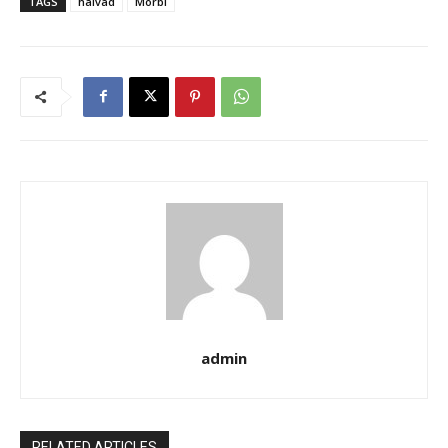
TAGS
halvad
Morbi
admin
RELATED ARTICLES