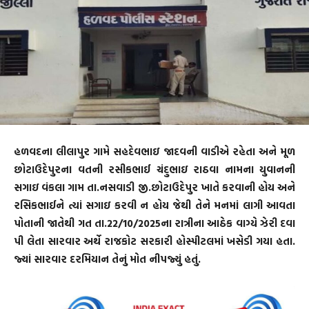
હળવદના લીલાપુર ગામે સહદેવભાઇ જાદવની વાડીએ રહેતા અને મૂળ
છોટાઉદેપુરના વતની રસીકભાઈ ચંદુભાઇ રાઠવા નામના યુવાનની
સગાઇ વંકલા ગામ તા.નસવાડી જી.છોટાઉદેપુર ખાતે કરવાની હોય અને
રસિકભાઈને ત્યાં સગાઇ કરવી ન હોય જેથી તેને મનમાં લાગી આવતા
પોતાની જાતેથી ગત તા.22/10/2025ના રાત્રીના આઠેક વાગ્યે ઝેરી દવા
પી લેતા સારવાર અર્થે રાજકોટ સરકારી હોસ્પીટલમાં ખસેડી ગયા હતા.
જ્યાં સારવાર દરમિયાન તેનું મોત નીપજ્યું હતું.