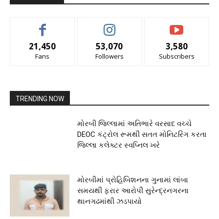
21,450
53,070
3,580
Fans
Followers
Subscribers
TRENDING NOW
મોરબી જિલ્લામાં અતિભારે વરસાદ વચ્ચે
DEOC કંટ્રોલ રૂમથી સતત મોનિટરિંગ કરતા
જિલ્લા કલેક્ટર સ્વપ્નિલ ખરે
મોરબીમાં પ્રોહિબિશનના ગુનામાં લાંબા
સમયથી ફરાર આરોપી સુરેન્દ્રનગરના
થાનગઢમાંથી ઝડપાયો