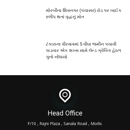
મોરબીના શિવનગર (પંચાસર) રોડ પર બાઈક
સ્લીપ થતાં વૃદ્ધનું મોત
ટંકારાના વીરવાવમાં 5 વીઘા જમીન પચાવી
પાડનાર એક શખ્સ સામે લેન્ડ ગ્રેબિંગ હેઠળ
ગુનો નોંધાયો
Head Office
F/10 , Rajni Plaza , Sanala Road , Morbi.