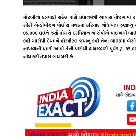
મોરબીના દલવાડી સર્કલ પાસે પ્રધાનમંત્રી આવાસ યોજનામાં
સીટી એ-ડીવીઝન પોલીસ મથકમાં ફરિયાદ નોધાવતા જણાવ્યું હત
85,000 લઇને જતો હોય તે દરમિયાન આરોપીએ પાછળથી બાઈક અ
કહી આરોપી દેવમને હોસ્પીટલ જવાનુ કહી તેના બાઈકમાં બેસ
નાખવાની ધમકી આપી તેની પાસેથી બળજબરી પુર્વક રૂ. 85,00
નોધ કરી તપાસ હાથ ધરી છે.