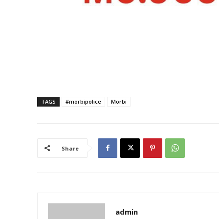
TAGS
#morbipolice
Morbi
Share
admin