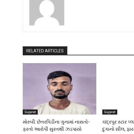
RELATED ARTICLES
Gujarat
Gujarat
મોરબી: છેતરપિંડીના ગુનામાં નાસતો-
ચંદ્રપુર સ્ટાર પ
ફરતો આરોપી સુરતથી ઝડપાયો
દુકાનો સીલ, ફા