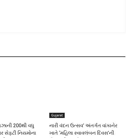
Gujarat
્લાઝાની 200થી વધુ
નારી વંદન ઉત્સવ’ અંતર્ગત વાંકાનેર
યર સેફ્ટી નિયમોના
ખાતે ‘મહિલા સ્વાવલંબન દિવસ’ની