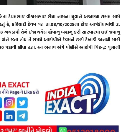
 રહેતા દેવમભાઇ વીકાસભાઇ રીયા નામના યુવાને અજાણ્યા ઇસમ સામે
ું કે, ફરિયાદી દેવમ ગત તા.08/10/2025ના રોજ આગંડીયામાંથી રૂ.
થડાવી તેને ઇજા થયેલ હોવાનું બહાનું કરી સારવારમાં લઇ જવાનુ
ી બંને જતા હોય તે સમયે આરોપીએ દેવમને છરી દેખાડી જાનથી મારી
0 પડાવી લીધા હતા. આ બનાવ અંગે પોલીસે આરોપી વિરુદ્ધ ગુનાની