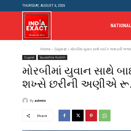
THURSDAY, AUGUST 6, 2026
NATIONA
Home
Gujarat
મોરબીમાં યુવાન સાથે બાઈક અથડાવી અજાણ્
Gujarat
Saurashtra Kutchh
મોરબીમાં યુવાન સાથે 
શખ્સે છરીની અણીએ રૂ. 
By
admin
Share