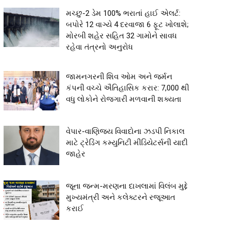
મચ્છુ-2 ડેમ 100% ભરાતાં હાઈ એલર્ટ:
બપોરે 12 વાગ્યે 4 દરવાજા 6 ફૂટ ખોલાશે;
મોરબી શહેર સહિત 32 ગામોને સાવધ
રહેવા તંત્રનો અનુરોધ
જામનગરની શિવ ઓમ અને જર્મન
કંપની વચ્ચે ઐતિહાસિક કરાર: 7,000 થી
વધુ લોકોને રોજગારી મળવાની શક્યતા
વેપાર-વાણિજ્ય વિવાદોના ઝડપી નિકાલ
માટે ટ્રેડિંગ કમ્યુનિટી મીડિયેટર્સની યાદી
જાહેર
જૂના જન્મ-મરણના દાખલામાં વિલંબ મુદ્દે
મુખ્યમંત્રી અને કલેક્ટરને રજૂઆત
કરાઈ