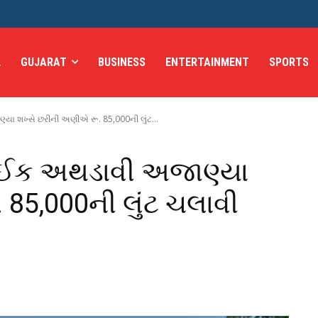
L
GUJARAT
BUSINESS
ENTERTAINMENT
SPORTS
યા શખ્સે છરીની અણીએ રૂ. 85,000ની લુંટ...
બાઈક અથડાવી અજાણ્યા
85,000ની લુંટ ચલાવી