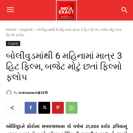
Home
Gujarat
બોલીવુડમાંથી 6 મહિનામાં માત્ર 3 હિટ ફિલ્મ, બજેટ મોટું છતાં
ફિલ્મો ફ્લોપ
Gujarat
બોલીવુડમાંથી 6 મહિનામાં માત્ર 3
હિટ ફિલ્મ, બજેટ મોટું છતાં ફિલ્મો
ફ્લોપ
By
indiaexact@2275
બોલિવૂડને કોરોના સમયગાળાના બે વર્ષમાં 21,000 કરોડ રૂપિયાનું