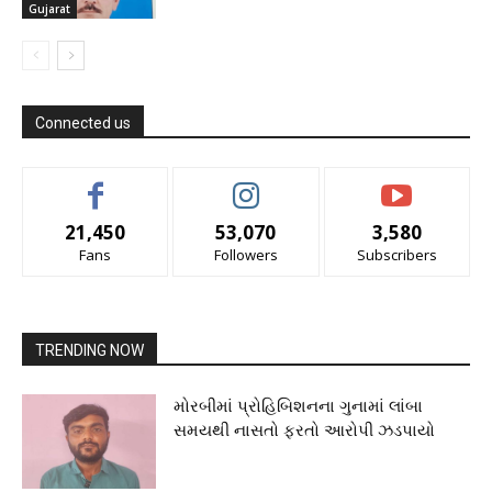
Gujarat
Connected us
21,450
53,070
3,580
Fans
Followers
Subscribers
TRENDING NOW
મોરબીમાં પ્રોહિબિશનના ગુનામાં લાંબા
સમયથી નાસતો ફરતો આરોપી ઝડપાયો