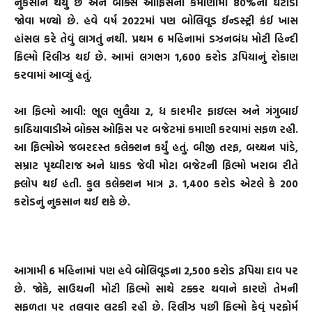
નુકસાન થયું છે અને બોક્સ ઓફિસની કમાણીમાં 80%નો ઘટાડો
જોવા મળ્યો છે. હવે વર્ષ 2022માં પણ બોલિવૂડ ઈન્ડસ્ટ્રી કંઈ ખાસ
હાંસલ કરે તેવું લાગતું નથી. પ્રથમ 6 મહિનામાં ડઝનબંધ મોટી હિન્દી
ફિલ્મો રિલીઝ થઈ છે. આમાં લગભગ 1,600 કરોડ રૂપિયાનું રોકાણ
કરવામાં આવ્યું હતું.
આ ફિલ્મો આવી:
ભૂલ ભુલૈયા 2, ધ કાશ્મીર ફાઇલ્સ અને ગંગુબાઈ
કાઠિયાવાડીએ બોક્સ ઓફિસ પર બજેટમાં કમાણી કરવામાં સફળ રહી.
આ ફિલ્મોએ જબરદસ્ત કલેક્શન કર્યું હતું. બીજી તરફ, બચ્ચન પાંડે,
સમ્રાટ પૃથ્વીરાજ અને ધાકડ જેવી મોટા બજેટની ફિલ્મો ખરાબ રીતે
ફ્લોપ થઈ હતી. કુલ કલેક્શન માત્ર રૂ. 1,400 કરોડ એટલે કે 200
કરોડનું નુકસાન થઈ શકે છે.
આગામી 6 મહિનામાં પણ હવે બોલિવૂડના 2,500 કરોડ રૂપિયા દાવ પર
છે. જોકે, સાઉથની મોટી ફિલ્મો સાથે ટક્કર થવાને કારણે તેમની
સફળતા પર તલવાર લટકી રહી છે. રિલીઝ પછી ફિલ્મો કેવું પરફોર્મ