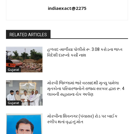
indiaexact@2275
RELATED ARTICLES
હળવદ-માળીયા પોલીસે રૂ. 3.08 કરોડના જપ્ત
વિદેશી દારૂનો કર્યો નાશ
Gujarat
મોરબી જિલ્લામાં ભારે વરસાદથી મૃત્યુ પામેલા
મૃતકોના પરિવારજનોને રાજ્ય સરકાર દ્વારા રૂ. 4
લાખની સહાયના ચેક અર્પણ
Gujarat
મોરબીના શિવનગર (પંચાસર) રોડ પર બાઈક
સ્લીપ થતાં વૃદ્ધનું મોત