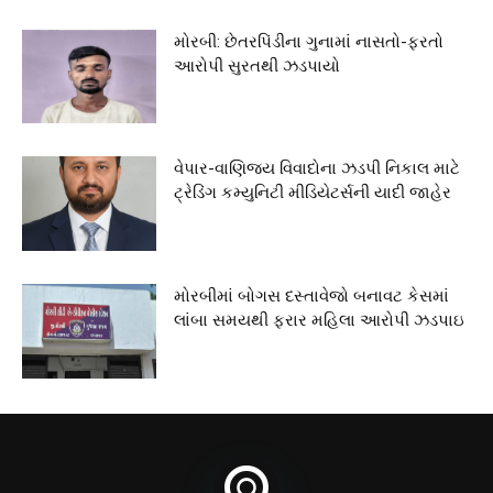
મોરબી: છેતરપિંડીના ગુનામાં નાસતો-ફરતો
આરોપી સુરતથી ઝડપાયો
વેપાર-વાણિજ્ય વિવાદોના ઝડપી નિકાલ માટે
ટ્રેડિંગ કમ્યુનિટી મીડિયેટર્સની યાદી જાહેર
મોરબીમાં બોગસ દસ્તાવેજો બનાવટ કેસમાં
લાંબા સમયથી ફરાર મહિલા આરોપી ઝડપાઇ