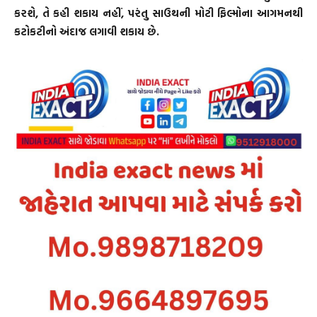
કરશે, તે કહી શકાય નહીં, પરંતુ સાઉથની મોટી ફિલ્મોના આગમનથી
કટોકટીનો અંદાજ લગાવી શકાય છે.