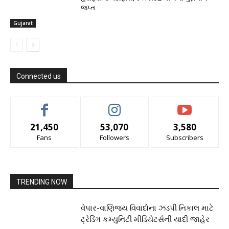
જપ્ત
Gujarat
Connected us
21,450
53,070
3,580
Fans
Followers
Subscribers
TRENDING NOW
વેપાર-વાણિજ્ય વિવાદોના ઝડપી નિકાલ માટે
ટ્રેડિંગ કમ્યુનિટી મીડિયેટર્સની યાદી જાહેર