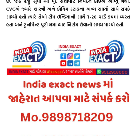
છે. જોકે હજુ સુધી આ મુદ્દે સત્તાવાર નિવેદન કોઈએ આપ્યું નથી.
CVCએ જ્યારે શાસ્ત્રી અને કોચિંગ સ્ટાફના અન્ય સભ્યો સાથે સંપર્ક
સાધ્યો હતો ત્યારે તેઓ ટીમ ઈન્ડિયાની સાથે T-20 વર્લ્ડ કપમાં વ્યસ્ત
હતા અને ટૂર્નામેન્ટ પૂરી થયા બાદ નિર્ણય લેવાનો સમય માગ્યો હતો.