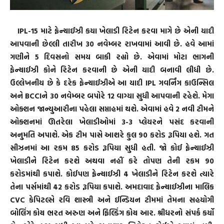
IPL-15 માટે ફ્રેન્ચાઈઝી કયા ખેલાડી રિટેન કરવા માગે છે એની યાદી
આપવાની છેલ્લી તારીખ 30 નવેમ્બર રાખવામાં આવી છે. હવે આમાં
ગણીને 5 દિવસનો સમય બાકી રહ્યો છે. એવામાં મોટા ભાગની
ફેન્ચાઈઝી કોને રિટેન કરવાની છે એની યાદી બનાવી લીધી છે.
ઉલ્લેખનીય છે કે દરેક ફેન્ચાઈઝીએ આ યાદી IPL ગવર્નિંગ કાઉન્સિલ
અને BCCIને 30 નવેમ્બર બપોરે 12 વાગ્યા સુધી આપવાની રહેશે. મેગા
ઓક્શન જાન્યુઆરીના પહેલા સપ્તાહમાં થશે. એવામાં હવે 2 નવી ટીમને
ઓક્શનમાં ઊતરેલા ખેલાડીઓમાં 3-3 પ્લેયરને પસંદ કરવાની
અનુમતિ અપાશે. એક ટીમ પાસે આશરે કુલ 90 કરોડ રૂપિયા હશે. ગત
સીઝનમાં આ રકમ 85 કરોડ રૂપિયા સુધી હતી. જો કોઈ ફ્રેન્ચાઈઝી
ખેલાડીને રિટેન કરશે અથવા નહીં કરે તોપણ તેની રકમ 90
કરોડમાંથી કપાશે. કોઈપણ ફ્રેન્ચાઈઝી 4 ખેલાડીને રિટેન કરશે ત્યારે
તેના પર્સમાંથી 42 કરોડ રૂપિયા કપાશે. અમદાવાદ ફ્રેન્ચાઈઝીના માલિક
CVC કેપિટલ્સે રવિ શાસ્ત્રી અને ઈન્ડિયન ટીમમાં તેમના સહયોગી
બોલિંગ કોચ ભરત અરુણ અને ફિલ્ડિંગ કોચ આર. શ્રીધરનો સંપર્ક કર્યો