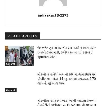
indiaexact@2275
RELATED ARTICLES
ઉજ્જૈન હાઈવે પર રોંગ સાઈડથી આવતા ટ્રકે
ઈકોને ટક્કર મારી, ઇકોમાં સવાર વડોદરાના 6
યુવાનોના મોત
Gujarat
મોરબીના પાનેલી ગામની સીમમાં જુગારધામ પર
પોલીસનો દરોડો: 14 જુગારીઓ પકડાયા, ₹4.70
લાખનો મુદ્દામાલ જપ્ત
Gujarat
મોરબીમાં પાવડરની બોરીઓની આડમાં દારૂની
હેરાફેરીનો પર્દાફાશ, રૂ.19.52 લાખનો મુદ્દામાલ