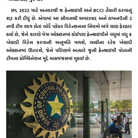
IPL 2022 માટે અત્યારથી જ ફેન્ચાઇઝી અને BCCI તૈયારી કરવાનું
શરૂ કરી દીધું છે. એવામાં આ સીઝનથી અમદાવાદ અને લખનઉની 2
નવી ટીમ ભાગ લેતાં બોર્ડે પ્લેયર રિટેન્શનના નિયમો અંગે ઘણા ફેરફાર
કર્યા છે, જેને કારણે મેગા ઓક્શનમાં કોઈપણ ફેન્ચાઇઝીને વધુમાં વધુ 4
ખેલાડી રિટેન કરવાની અનુમતિ મળશે, બાકીના દરેક ખેલાડી
ઓક્શનમાં ઊતરશે, જેને પરિણામે અત્યારે જૂની ફ્રેન્ચાઇઝી પોતાની
ટીમના કોમ્બિનેશન મુદ્દે અસમંજસમાં મુકાઈ છે.