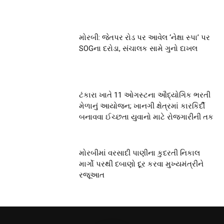
મોરબી: જેતપર રોડ પર આવેલ ‘નેક્ષા સ્પા’ પર
SOGના દરોડા, સંચાલક સામે ગુનો દાખલ
ટંકારા ખાતે 11 ઓગસ્ટના ઔદ્યોગિક ભરતી
મેળાનું આયોજન; ખાનગી ક્ષેત્રમાં કારકિર્દી
બનાવવા ઈચ્છતા યુવાનો માટે રોજગારીની તક
મોરબીમાં વરસાદી પાણીના કુદરતી નિકાલ
માર્ગો પરથી દબાણો દૂર કરવા મુખ્યમંત્રીને
રજૂઆત