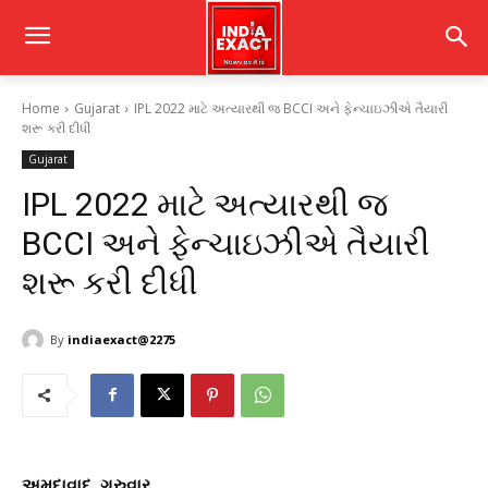
Home
Gujarat
IPL 2022 માટે અત્યારથી જ BCCI અને ફેન્ચાઇઝીએ તૈયારી
શરૂ કરી દીધી
Gujarat
IPL 2022 માટે અત્યારથી જ
BCCI અને ફેન્ચાઇઝીએ તૈયારી
શરૂ કરી દીધી
By
indiaexact@2275
અમદાવાદ, ગુરુવાર