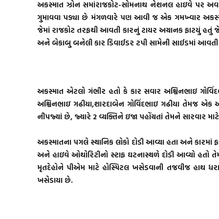
અકસ્માત ઝોન સમાંરાજકોટ-સોમનાથ નેશનલ હાઇવે પર અવાર ન
ગુમાવવા પડ્યા છે મંગળવારે પણ આવી જ એક ગમખ્વાર અકસ્
જેમાં રાજકોટ તરફથી આવતી કારનું ટાયર અચાનક ફાટયું હતું 
અને બેકાબુ બનેલી કાર ડિવાઈડર ટપી સામેની સાઈડમાં આવ
અકસ્માત એટલો ગંભીર હતો કે કાર સવાર અશ્વિનભાઇ ગોવિંદ
અશ્વિનભાઇ ગઢીયા,શારદાબેન ગોવિંદભાઇ ગઢીયા તેમજ એક અ
નીપજ્યાં છે, જ્યારે 2 વ્યક્તિને ઇજા પહોંચતાં તેમને સારવાર મ
અકસ્માતના પગલે સ્થાનિક લોકો દોડી આવ્યા હતા અને કારમાં 
અને હાઇવે ઓથોરિટીનો સ્ટાફ ઘટનાસ્થળે દોડી આવ્યો હતો તે
મૃતદેહોને પીએમ માટે હોસ્પિટલ ખસેડવાની તજવીજ હાથ ધરાઈ
ખસેડાયા છે.