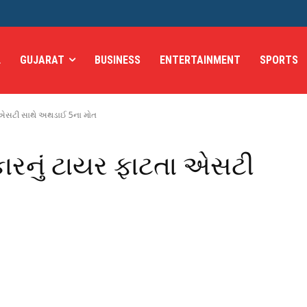
L
GUJARAT
BUSINESS
ENTERTAINMENT
SPORTS
તા એસટી સાથે અથડાઈ 5ના મોત
કારનું ટાયર ફાટતા એસટી