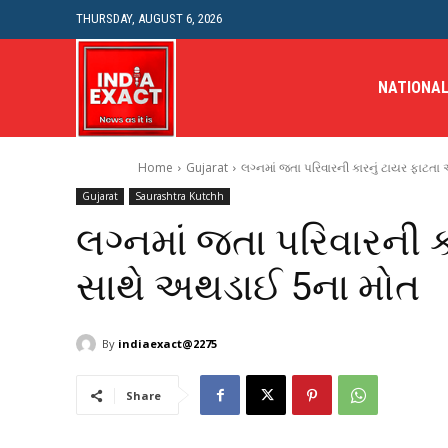
THURSDAY, AUGUST 6, 2026
NATIONA
Home
Gujarat
લગ્નમાં જતા પરિવારની કારનું ટાયર ફાટ
Gujarat
Saurashtra Kutchh
લગ્નમાં જતા પરિવારની 
સાથે અથડાઈ 5ના મોત
By
indiaexact@2275
Share