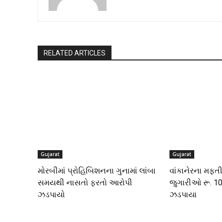
RELATED ARTICLES
Gujarat
Gujarat
મોરબીમાં પ્રોહિબિશનના ગુનામાં લાંબા
વાંકાનેરના મફત
સમયથી નાસતો ફરતો આરોપી
જુગારીઓ રૂ. 10
ઝડપાયો
ઝડપાયા