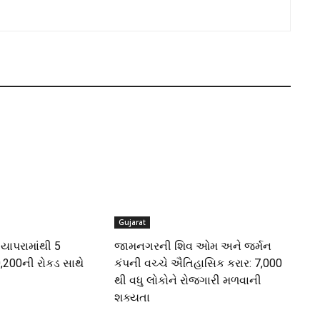
Gujarat
ીયાપરામાંથી 5
જામનગરની શિવ ઓમ અને જર્મન
,200ની રોકડ સાથે
કંપની વચ્ચે ઐતિહાસિક કરાર: 7,000
થી વધુ લોકોને રોજગારી મળવાની
શક્યતા