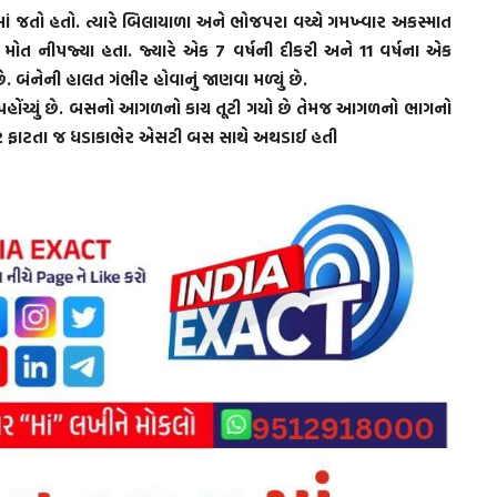
ાં જતો હતો. ત્યારે બિલાયાળા અને ભોજપરા વચ્ચે ગમખ્વાર અકસ્માત
મોત નીપજ્યા હતા. જ્યારે એક 7 વર્ષની દીકરી અને 11 વર્ષના એક
. બંનેની હાલત ગંભીર હોવાનું જાણવા મળ્યું છે.
ંચ્યું છે. બસનો આગળનો કાચ તૂટી ગયો છે તેમજ આગળનો ભાગનો
ાયર ફાટતા જ ધડાકાભેર એસટી બસ સાથે અથડાઈ હતી