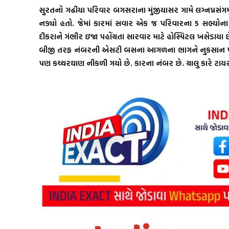
સુરતનો ગઢીયા પરિવાર બગસરાના મુંજીયાસર ગામે લગ્નપ્રસંગમ
નડ્યો હતો. જેમાં કારમાં સવાર એક જ પરિવારના 5 સભ્યોના 
દીકરાને ગંભીર ઇજા પહોંચતા સારવાર માટે હોસ્પિટલ ખસેડાયા છે
બીજી તરફ નંબરની એસટી બસના આગળના ભાગને નુકસાન પહો
પણ કચ્ચરઘાણ નીકળી ગયો છે. કારના નંબર છે. ચાલુ કારે ટ