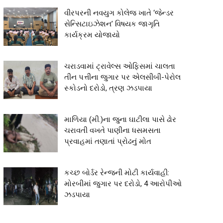
વીરપરની નવયુગ કોલેજ ખાતે ‘જેન્ડર
સેન્સિટાઇઝેશન’ વિષયક જાગૃતિ
કાર્યક્રમ યોજાયો
ચરાડવામાં ટ્રાવેલ્સ ઓફિસમાં ચાલતા
તીન પત્તીના જુગાર પર એલસીબી-પેરોલ
સ્કોડનો દરોડો, ત્રણ ઝડપાયા
માળિયા (મી.)ના જુના ઘાટીલા પાસે ઢોર
ચરાવતી વખતે પાણીના ધસમસતા
પ્રવાહમાં તણાતાં પ્રોઢનું મોત
કચ્છ બોર્ડર રેન્જની મોટી કાર્યવાહી:
મોરબીમાં જુગાર પર દરોડો, 4 આરોપીઓ
ઝડપાયા