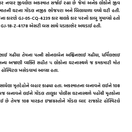
વાર જીવલેણ અકસ્માત સર્જાઈ રહ્યા છે જેમાં અનેક લોકોને જીવ
માતની ઘટના ગોંડલ નજીક ભોજપરા અને બિલાયાળા વચ્ચે ઘટી હતી.
જેના કારણે GJ-05-CQ-4239 કાર ચાલકે કાર પરનો કાબુ ગુમાવ્યો હતો
તી GJ-18-Z-4178 એસટી બસ સાથે ધડાકાભેર અથડાઈ હતી.
ભાઈ ગઢીયા તેમના પત્ની સોનલબેન અશ્વિનભાઈ ગઢીયા, ધર્મિલભાઇ
ન્ય અજાણી વ્યક્તિ સહીત ૫ લોકોના ઘટનાસ્થળે જ કમકમાટી મોત
ાટે હોસ્પિટલ ખસેડવામાં આવ્યા હતા.
ફસાયેલા મૃતદેહોને બહાર કાઢ્યા હતા. અકસ્માતના બનાવને લઈને 108
મજ બનાવને લઈને ગોંડલ તાલુકા પોલીસ ઘટનાસ્થળે પહોંચી મૃતકોના
 છે તેમજ 108 મારફત ઇજાગ્રસ્તોને ગોંડલ બાદ રાજકોટ હોસ્પિટલે