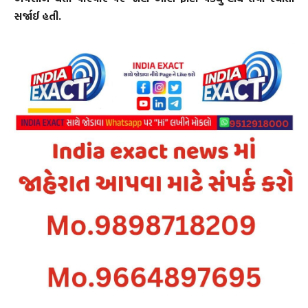
સર્જાઈ હતી.