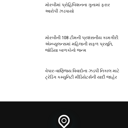
મોરબીમાં પ્રોહિબિશનના ગુનામાં ફરાર
આરોપી ઝડપાયો
મોરબીની 108 ટીમની પ્રશંસનીય કામગીરી:
એમ્બ્યુલન્સમાં મહિલાની સફળ પ્રસૂતિ,
જોડિયા બાળકોનો જન્મ
વેપાર-વાણિજ્ય વિવાદોના ઝડપી નિકાલ માટે
ટ્રેડિંગ કમ્યુનિટી મીડિયેટર્સની યાદી જાહેર