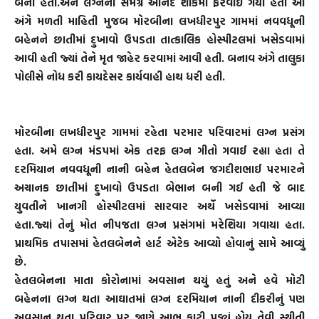
બની હતી.અને લગ્નનો સમગ્ર આનંદ શોકમાં ફેરવાઈ ગયો હતો આ
અંગે મળતી માહિતી મુજબ મોરબીના લખધીરપુર ગામમાં નવવધૂની
બહેનને છાતીમાં દુખાવો ઉપડતા તાત્કાલિક હોસ્પીટલમાં ખસેડવામાં
આવી હતી જ્યાં તેને મૃત જાહેર કરવામાં આવી હતી. બનાવ અંગે તાલુકા
પોલીસે નોધ કરી કાયદેસર કાર્યવાહી હાથ ધરી હતી.
મોરબીના લખધીરપુર ગામમાં રહેતા પરમાર પરિવારમાં લગ્ન પ્રસંગ
હતા. અમે લગ્ન મંડપમાં એક તરફ લગ્ન ગીતો ગવાઈ રહ્યા હતા તે
દરમિયાન નવવધૂની નાની બહેન હેતલબેન જગદીશભાઈ પરમારને
અચાનક છાતીમાં દુખાવો ઉપડતા બેભાન બની ગઈ હતી જે બાદ
યુવતીને ખાનગી હોસ્પીટલમાં સારવાર અર્થે ખસેડવામાં આવ્યા
હતા.જ્યાં તેનું મોત નીપજતા લગ્ન પ્રસંગમાં મરેશિયા ગવાયા હતા.
પ્રાથમિક તપાસમાં હેતલબેનને હાર્ટ એટેક આવ્યો હોવાનું સામે આવ્યું
છે.
હેતલબેનના માતા કોરોનામાં અવસાન થયું હતું અને હવે મોટી
બહેનના લગ્ન થતા આઘાતમાં લગ્ન દરમિયાન નાની દીકરીનું પણ
અવસાન થતા પરિવાર પર જાણે આભ ફાટી પડ્યું હોય તેવી સ્થીતી