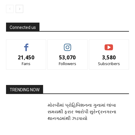
Connected us
21,450
53,070
3,580
Fans
Followers
Subscribers
TRENDING NOW
મોરબીમાં પ્રોહિબિશનના ગુનામાં લાંબા
સમયથી ફરાર આરોપી સુરેન્દ્રનગરના
થાનગઢમાંથી ઝડપાયો