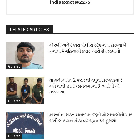
indiaexact@2275
RELATED ARTICLES
મોરબી અને ટંકારા પોલીસ સ્ટેશનમાં દારૂના બે
ગુનામાં 4 મહિનાથી ફરાર આરોપી ઝડપાયો
Gujarat
વાંકાનેરમાં રૂ. 2 કરોડથી વધુના દારૂકાંડમાં 5
મહિનાથી ફરાર જામનગરના 3 આરોપીઓ
ઝડપાયા
Gujarat
મોરબીના શક્ત સનાળામાં જૂની બોલાચાલીનો ખાર
રાખી લાકડાના ધોકા વડે યુવક પર હુમલો
Gujarat