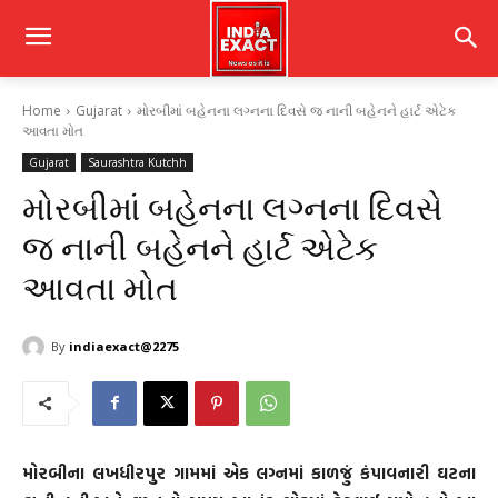
Home
Gujarat
મોરબીમાં બહેનના લગ્નના દિવસે જ નાની બહેનને હાર્ટ એટેક
આવતા મોત
Gujarat
Saurashtra Kutchh
મોરબીમાં બહેનના લગ્નના દિવસે
જ નાની બહેનને હાર્ટ એટેક
આવતા મોત
By
indiaexact@2275
મોરબીના લખધીરપુર ગામમાં એક લગ્નમાં કાળજું કંપાવનારી ઘટના