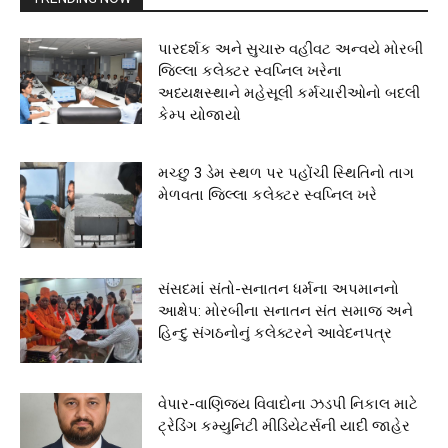
પારદર્શક અને સુચારુ વહીવટ અન્વયે મોરબી
જિલ્લા કલેક્ટર સ્વપ્નિલ ખરેના
અધ્યક્ષસ્થાને મહેસૂલી કર્મચારીઓનો બદલી
કેમ્પ યોજાયો
મચ્છુ 3 ડેમ સ્થળ પર પહોંચી સ્થિતિનો તાગ
મેળવતા જિલ્લા કલેક્ટર સ્વપ્નિલ ખરે
સંસદમાં સંતો-સનાતન ધર્મના અપમાનનો
આક્ષેપ: મોરબીના સનાતન સંત સમાજ અને
હિન્દુ સંગઠનોનું કલેક્ટરને આવેદનપત્ર
વેપાર-વાણિજ્ય વિવાદોના ઝડપી નિકાલ માટે
ટ્રેડિંગ કમ્યુનિટી મીડિયેટર્સની યાદી જાહેર