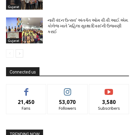
Gujarat
નારી વંદન ઉત્સવ’ અંતર્ગત ઓમ વી.વી.આઈ.એમ.
કોલેજ ખાતે ‘મહિલા સુરક્ષા દિવસ’ની ઉજવણી
કરાઈ
Gujarat
Connected us
21,450
53,070
3,580
Fans
Followers
Subscribers
TRENDING NOW