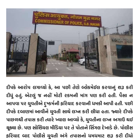
દીપકે આરોપ લગાવ્યો કે, આ પછી તેણે બ્લેકમેઈલ કરવાનું શરૂ કરી
દીધું હતું. એટલું જ નહીં મોટી રકમની માંગ પણ કરી હતી. પૈસા ન
આપવા પર યુવતીએ દુષ્કર્મની ફરિયાદ કરવાની ધમકી આપી હતી. પછી
દીપકે દબાણમાં આવીને યુવતી સાથે લગ્ન કરી લીધા હતા. જ્યારે દીપકે
પાછળથી તપાસ કરી ત્યારે ખ્યાલ આવ્યો કે, યુવતીના લગ્ન અગાઉ થઈ
ચૂક્યા છે. પણ સોશિયલ મીડિયા પર તે પોતાને સિંગલ દેખાડે છે. પોલીસ
ફરિયાદ બાદ પોલીસે યુવતી અંગે તપાસનો ધમધમાટ શરૂ કરી દીધો