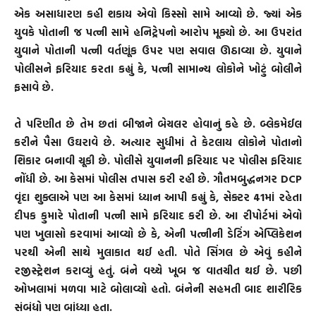
એક અસાધારણ કહી શકાય એવો કિસ્સો સામે આવ્યો છે. જ્યાં એક
યુવકે પોતાની જ પત્ની સામે હનિટ્રેપનો આરોપ મૂક્યો છે. આ ઉપરાંત
યુવાને પોતાની પત્ની વર્તણૂંક ઉપર પણ સવાલ ઊઠાવ્યા છે. યુવાને
પોલીસને ફરિયાદ કરતા કહ્યું કે, પત્ની સામાન્ય લોકોને ખોટું બોલીને
ફસાવે છે.
તે પરિણીત છે તેમ છતાં બીજાને બેચલર હોવાનું કહે છે. બ્લેકમેઈલ
કરીને પૈસા ઉઘરાવે છે. અત્યાર સુધીમાં તે કેટલાય લોકોને પોતાનો
શિકાર બનાવી ચૂકી છે. પોલીસે યુવાનની ફરિયાદ પર પોલીસ ફરિયાદ
નોંધી છે. આ કેસમાં પોલીસ તપાસ કરી રહી છે. ગૌતમબુદ્ધનગર DCP
વૃંદા શુક્લાએ પણ આ કેસમાં ધ્યાન આપી કહ્યું કે, સેક્ટર 41માં રહેતા
દીપક કુમારે પોતાની પત્ની સામે ફરિયાદ કરી છે. આ રીપોર્ટમાં એવો
પણ ખુલાસો કરવામાં આવ્યો છે કે, એની પત્નીની ડેટિંગ એપ્લિકેશન
પરથી એની સાથે મુલાકાત થઈ હતી. પોતે સિંગલ છે એવું કહીને
રજીસ્ટ્રેશન કરાવ્યું હતું. બંને વચ્ચે ખૂબ જ વાતચીત થઈ છે. પછી
ઓખલામાં મળવા માટે બોલાવ્યો હતો. બંનેની સહમતી બાદ શારીરિક
સંબંધો પણ બાંધ્યા હતા.