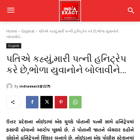
Home
Gujarat
પતિએ કહ્યું,મારી પત્ની હનિટ્રેપ કરે છે,ભોળા યુવાનોને
બોલાવીને...
Gujarat
પતિએ કહ્યું,મારી પત્ની હનિટ્રેપ
કરે છે,ભોળા યુવાનોને બોલાવીને…
By
indiaexact@2275
ઉત્તર પ્રદેશના નોઈડામાં એક યુવકે પોતાની પત્ની સામે હનિટ્રેપમાં
ફસાવી હોવાનો આરોપ મૂક્યો છે. તે પોતાની જાતને બેચલર કહીને
લોકોને હનિટ્રેપનો શિકાર બનાવે છે. નોઈડાના એક પોલીસ સ્ટેશનમાં