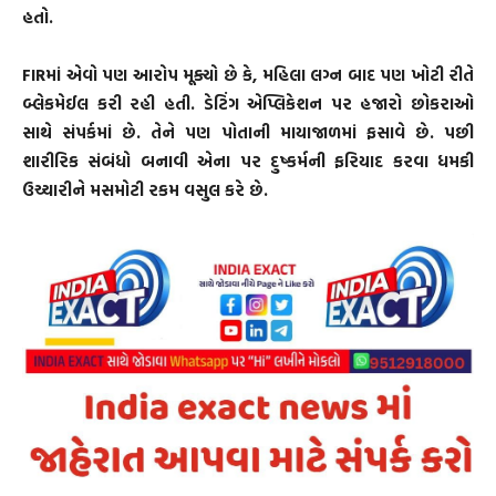
હતો.
FIRમાં એવો પણ આરોપ મૂક્યો છે કે, મહિલા લગ્ન બાદ પણ ખોટી રીતે
બ્લેકમેઈલ કરી રહી હતી. ડેટિંગ એપ્લિકેશન પર હજારો છોકરાઓ
સાથે સંપર્કમાં છે. તેને પણ પોતાની માયાજાળમાં ફસાવે છે. પછી
શારીરિક સંબંધો બનાવી એના પર દુષ્કર્મની ફરિયાદ કરવા ધમકી
ઉચ્ચારીને મસમોટી રકમ વસુલ કરે છે.