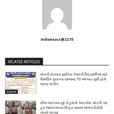
indiaexact@2275
RELATED ARTICLES
મોરબી સતવારા જ્ઞાતિના તેજસ્વી વિદ્યાર્થીઓ માટે
શૈક્ષણિક પુરસ્કાર યોજના, 10 ઓગસ્ટ સુધી ફોર્મ
ભરવા અપીલ
Gujarat
વીજ લાઈનના મુદ્દે ખેડૂતોનો આક્રોશ: મોરબી બાદ
હવે જામનગરના લીંબુડા ગામમાં ભાજપ વિરોધી
બેનરો લાગ્યા