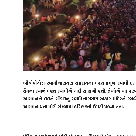
બીએપીએસ સ્વામીનારાયણ સંપ્રદાયના મહંત પ્રમુખ સ્વામી દર 
તેમના સ્થાને મહંત સ્વામીએ ગાદી સાંભળી હતી. તેઓએ આ પરંપરા
આગમનને લઇને ગોંડલનું સ્વામિનારાયણ અક્ષર મંદિરને રંગબેર
આગમન થતા મોટી સંખ્યામાં હરિભક્તો ઉમટી પડ્યા હતા.