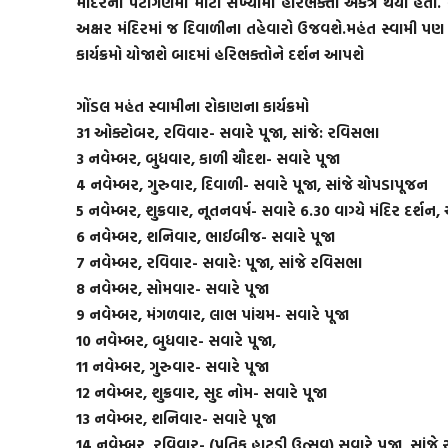
મંદિરના પટાંગણમાં મોટી સંખ્યામાં હરિભક્તો એકત્ર થયા હતા
અક્ષર મંદિરમાં જ દિવાળીના તહેવારો ઉજવશે.મહંત સ્વામી પણ
કાર્યક્રમો યોજાશે બાદમાં હરિભક્તોને દર્શન આપશે
ગોંડલ મહંત સ્વામીના રોકાણના કાર્યક્રમો
31 ઓક્ટોબર, રવિવાર- સવારે પૂજા, સાંજે: રવિસભા
3 નવેમ્બર, બુધવાર, કાળી ચૌદશ- સવારે પૂજા
4 નવેમ્બર, ગુરુવાર, દિવાળી- સવારે પૂજા, સાંજે ચોપડાપૂજન
5 નવેમ્બર, શુક્રવાર, નૂતનવર્ષ- સવારે 6.30 વાગ્યે મંદિર દર્શ
6 નવેમ્બર, શનિવાર, ભાઈબીજ- સવારે પૂજા
7 નવેમ્બર, રવિવાર- સવારેઃ પૂજા, સાંજે રવિસભા
8 નવેમ્બર, સોમવાર- સવારે પૂજા
9 નવેમ્બર, મંગળવાર, લાભ પાંચમ- સવારે પૂજા
10 નવેમ્બર, બુધવાર- સવારે પૂજા,
11 નવેમ્બર, ગુરુવાર- સવારે પૂજા
12 નવેમ્બર, શુક્રવાર, સુદ નોમ- સવારે પૂજા
13 નવેમ્બર, શનિવાર- સવારે પૂજા
14 નવેમ્બર, રવિવાર- (પ્રતિક હાટડી ઉત્સવ) સવારે પૂજા, સાંજ