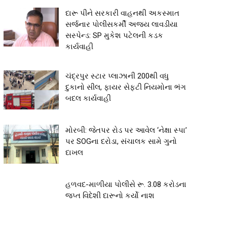
દારૂ પીને સરકારી વાહનથી અકસ્માત
સર્જનાર પોલીસકર્મી અજય લાવડીયા
સસ્પેન્ડ: SP મુકેશ પટેલની કડક
કાર્યવાહી
ચંદ્રપુર સ્ટાર પ્લાઝાની 200થી વધુ
દુકાનો સીલ, ફાયર સેફ્ટી નિયમોના ભંગ
બદલ કાર્યવાહી
મોરબી: જેતપર રોડ પર આવેલ ‘નેક્ષા સ્પા’
પર SOGના દરોડા, સંચાલક સામે ગુનો
દાખલ
હળવદ-માળીયા પોલીસે રૂ. 3.08 કરોડના
જપ્ત વિદેશી દારૂનો કર્યો નાશ