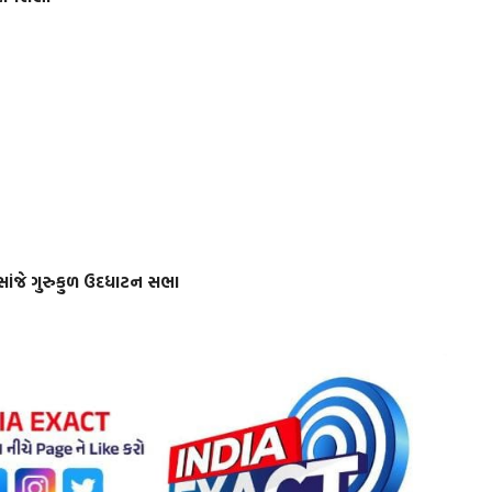
ા) સાંજે ગુરુકુળ ઉદધાટન સભા