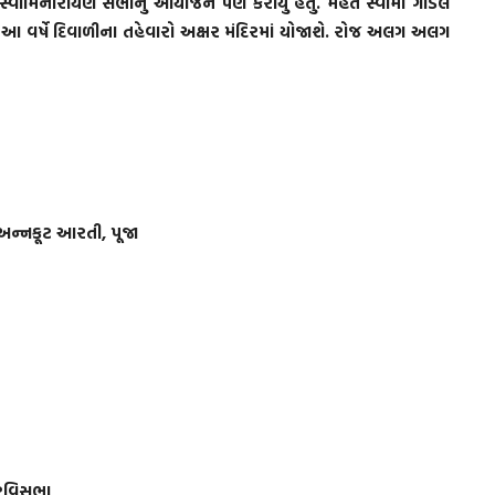
. સ્વામિનારાયણ સભાનું આયોજન પણ કરાયું હતું. મહંત સ્વામી ગોંડલ
 આ વર્ષે દિવાળીના તહેવારો અક્ષર મંદિરમાં યોજાશે. રોજ અલગ અલગ
ન, અન્નકૂટ આરતી, પૂજા
ે રવિસભા