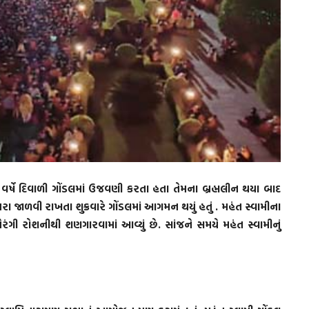
વર્ષે દિવાળી ગોંડલમાં ઉજવણી કરતા હતા તેમના બ્રહ્મલીન થયા બાદ
 જાળવી રાખતા શુક્રવારે ગોંડલમાં આગમન થયું હતું . મહંત સ્વામીના
ંગી રોશનીથી શણગારવામાં આવ્યું છે. સાંજને સમયે મહંત સ્વામીનું