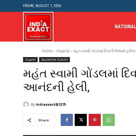
FRIDAY, AUGUST 7, 2026
NATIONA
Home
Gujarat
મહંત સ્વામી ગોંડલમાં દિવાળી ઉજવશે હરિભક
Gujarat
Saurashtra Kutchh
મહંત સ્વામી ગોંડલમાં દ
આનંદની હેલી,
By
indiaexact@2275
Share