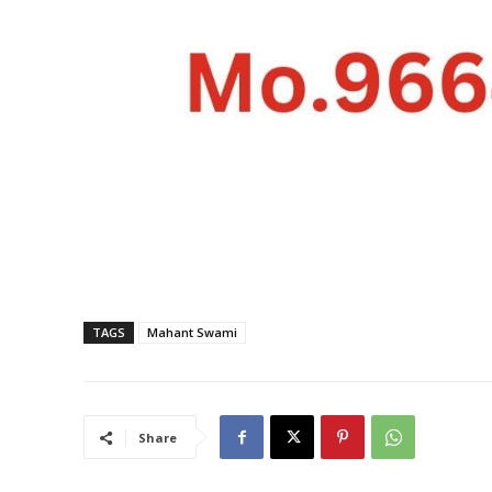
TAGS
Mahant Swami
Share