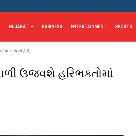
L
GUJARAT
BUSINESS
ENTERTAINMENT
SPORTS
્તોમાં આનંદની હેલી,
િવાળી ઉજવશે હરિભક્તોમાં