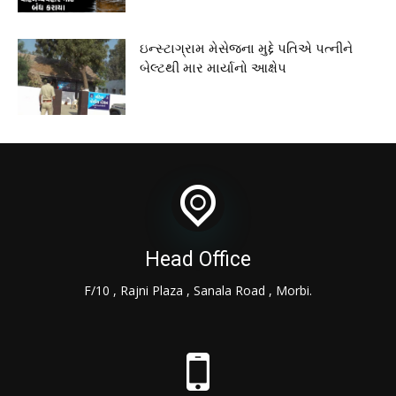
ઇન્સ્ટાગ્રામ મેસેજના મુદ્દે પતિએ પત્નીને
બેલ્ટથી માર માર્યાનો આક્ષેપ
Head Office
F/10 , Rajni Plaza , Sanala Road , Morbi.