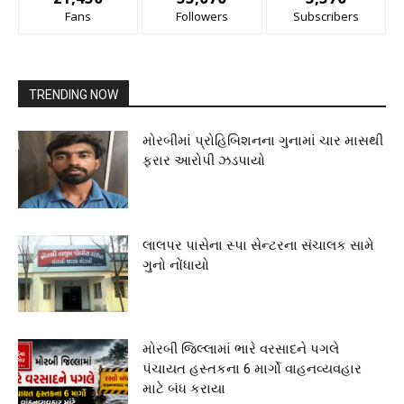
Fans
Followers
Subscribers
TRENDING NOW
મોરબીમાં પ્રોહિબિશનના ગુનામાં ચાર માસથી
ફરાર આરોપી ઝડપાયો
લાલપર પાસેના સ્પા સેન્ટરના સંચાલક સામે
ગુનો નોંધાયો
મોરબી જિલ્લામાં ભારે વરસાદને પગલે
પંચાયત હસ્તકના 6 માર્ગો વાહનવ્યવહાર
માટે બંધ કરાયા