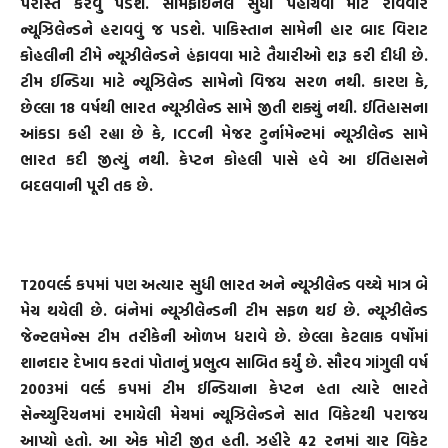
પરાસ્ત કરવું પડશે. સેમિફાઈનલ સુધી પહોંચવા માટે રવિવારે
ન્યૂઝિલેન્ડને હરાવવું જ પડશે. પાકિસ્તાન સામેની હાર બાદ વિરાટ
કોહલીની ટીમે ન્યૂઝીલેન્ડને હંફાવવા માટે તૈયારીઓ શરૂ કરી દીધી છે.
ટીમ ઈન્ડિયા માટે ન્યૂઝિલેન્ડ સામેનો વિજય સરળ નથી. કારણ કે,
છેલ્લા 18 વર્ષથી ભારત ન્યૂઝીલેન્ડ સામે જીતી શક્યું નથી. ઈતિહાસના
આંકડા કહી રહ્યા છે કે, ICCની મેજર ટુર્નામેન્ટમાં ન્યૂઝીલેન્ડ સામે
ભારત કદી જીત્યું નથી. કેપ્ટન કોહલી પાસે હવે આ ઈતિહાસને
બદલવાની પૂરી તક છે.
T20વર્લ્ડ કપમાં પણ અત્યાર સુધી ભારત અને ન્યૂઝીલેન્ડ વચ્ચે માત્ર બે
મેચ થયેલી છે. બંનેમાં ન્યૂઝીલેન્ડની ટીમ સફળ થઈ છે. ન્યૂઝીલેન્ડ
જેન્ટલમેન્સ ટીમ તરીકેની ઓળખ ધરાવે છે. છેલ્લા કેટલાક વર્ષોમાં
શાનદાર દેખાવ કરતાં પોતાનું પ્રભુત્વ સાબિત કર્યું છે. સૌરવ ગાંગુલી વર્ષ
2003માં વર્લ્ડ કપમાં ટીમ ઈન્ડિયાના કેપ્ટન હતા ત્યારે ભારતે
સેન્ચ્યુરિયનમાં રમાયેલી મેચમાં ન્યૂઝિલેન્ડને સાત વિકેટથી પરાજય
આપ્યો હતો. આ એક મોટી જીત હતી. ઝહીરે 42 રનમાં ચાર વિકેટ