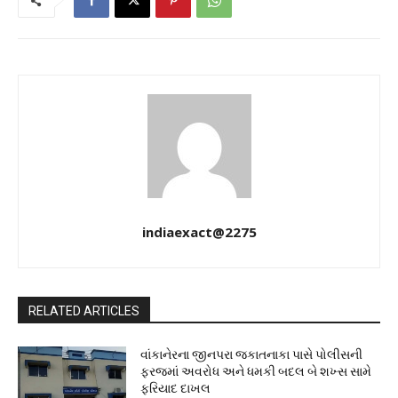
indiaexact@2275
RELATED ARTICLES
વાંકાનેરના જીનપરા જકાતનાકા પાસે પોલીસની
ફરજમાં અવરોધ અને ધમકી બદલ બે શખ્સ સામે
ફરિયાદ દાખલ