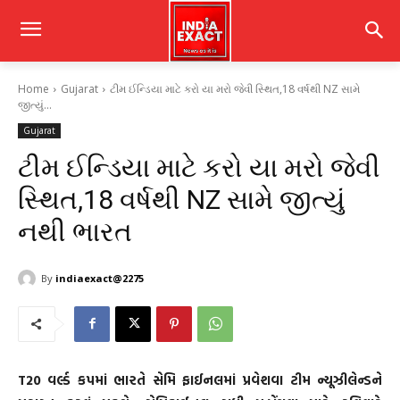
Home
Gujarat
ટીમ ઈન્ડિયા માટે કરો યા મરો જેવી સ્થિત,18 વર્ષથી NZ સામે
જીત્યું...
Gujarat
ટીમ ઈન્ડિયા માટે કરો યા મરો જેવી
સ્થિત,18 વર્ષથી NZ સામે જીત્યું
નથી ભારત
By
indiaexact@2275
T20 વર્લ્ડ કપમાં ભારતે સેમિ ફાઈનલમાં પ્રવેશવા ટીમ ન્યૂઝીલેન્ડને