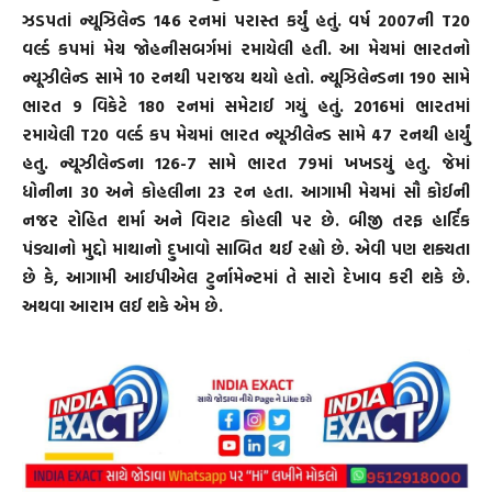
ઝડપતાં ન્યૂઝિલેન્ડ 146 રનમાં પરાસ્ત કર્યું હતું. વર્ષ 2007ની T20
વર્લ્ડ કપમાં મેચ જોહનીસબર્ગમાં રમાયેલી હતી. આ મેચમાં ભારતનો
ન્યૂઝીલેન્ડ સામે 10 રનથી પરાજય થયો હતો. ન્યૂઝિલેન્ડના 190 સામે
ભારત 9 વિકેટે 180 રનમાં સમેટાઈ ગયું હતું. 2016માં ભારતમાં
રમાયેલી T20 વર્લ્ડ કપ મેચમાં ભારત ન્યૂઝીલેન્ડ સામે 47 રનથી હાર્યું
હતુ. ન્યૂઝીલેન્ડના 126-7 સામે ભારત 79માં ખખડયું હતુ. જેમાં
ધોનીના 30 અને કોહલીના 23 રન હતા. આગામી મેચમાં સૌ કોઈની
નજર રોહિત શર્મા અને વિરાટ કોહલી પર છે. બીજી તરફ હાર્દિક
પંડ્યાનો મુદ્દો માથાનો દુખાવો સાબિત થઈ રહ્યો છે. એવી પણ શક્યતા
છે કે, આગામી આઈપીએલ ટુર્નામેન્ટમાં તે સારો દેખાવ કરી શકે છે.
અથવા આરામ લઈ શકે એમ છે.