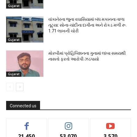
Gujarat
વાંકાનેરના જુના વઘાસિયામાં બંધ મકાનના તાળા
તૂટ્યા: સોના-ચાંદીના દાગીના અને રોકડ મળી રૂ.
1.71 લાખની ચોરી
Gujarat
મોરબીમાં પ્રોહિબિશનના ગુનામાં લાંબા સમયથી
નાસતો ફરતો આરોપી ઝડપાયો
Gujarat
Connected us
21,450
53,070
3,570