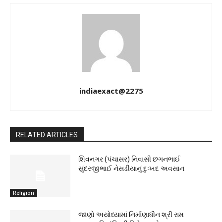
indiaexact@2275
RELATED ARTICLES
શિવનગર (પંચાસર) નિવાસી છગનભાઈ
સુંદરજીભાઈ નેસડીયાનું દુઃખદ અવસાન
Religion
જાણો અયોધ્યામાં નિર્માણાધીન શ્રી રામ