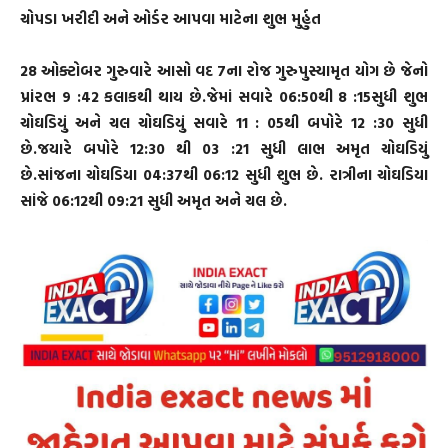
ચોપડા ખરીદી અને ઓર્ડર આપવા માટેના શુભ મુર્હુત
28 ઓક્ટોબર ગુરુવારે આસો વદ 7ના રોજ ગુરુપુસ્યામૃત યોગ છે જેનો
પ્રાંરભ 9 :42 કલાકથી થાય છે.જેમાં સવારે 06:50થી 8 :15સુધી શુભ
ચોઘડિયું અને ચલ ચોઘડિયું સવારે 11 : 05થી બપોરે 12 :30 સુધી
છે.જયારે બપોરે 12:30 થી 03 :21 સુધી લાભ અમૃત ચોઘડિયું
છે.સાંજના ચોઘડિયા 04:37થી 06:12 સુધી શુભ છે. રાત્રીના ચોઘડિયા
સાંજે 06:12થી 09:21 સુધી અમૃત અને ચલ છે.