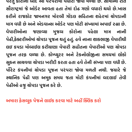
પરંતુ કોરોના બાદ આં પરંપરામા વધારો જોવા મળ્યો છે. સામાન્ય રીતે
સૌરાષ્ટ્રમાં જે ઓર્ડર આવતા હતા તેમાં દોઢ ગણો વધારો થયો છે.ખાસ
કરીને રાજકોટ જામનગર મોરબી ગોંડલ સહિતના શહેરમાં ચોપડાની
માગ વધી છે અને એડવાન્સ ઓર્ડર પણ મોટી સંખ્યામાં અપાઈ રહ્યા છે.
વેપારીઓના જણાવ્યા મુજબ કોરોના પહેલા માત્ર નાની
પેઢી,ફેક્ટરીઓમાં ચોપડા પૂજન થતું હતું. હવે નાના શાકભાજી વેપારીથી
લઇ કપડા મોબાઈલ કરીયાણા વેપારી સહીતના વેપારીઓ પણ ચોપડા
પૂજન તરફ વળ્યા છે. કોમ્પ્યુટર અને ટેકનોલોજીના સમયમાં લોકો
સુકન સાચવવા ચોપડા ખરીદી કરતા હતા હવે તેની સંખ્યા પણ વધી છે.
ર્પોરેટ કંપનીમાં ચોપડા પૂજન પરંપરા જોવા મળતી નથી. જયારે જે
સ્થાનિક પેઢી પણ અમુક સમય જતા મોટી કંપનીમાં બદલાઈ તેવી
પેઢીઓ હજુ ચોપડા પૂજન કરે છે.
અમારા ફેસબુક પેજને લાઈક કરવા માટે અહીં ક્લિક કરો