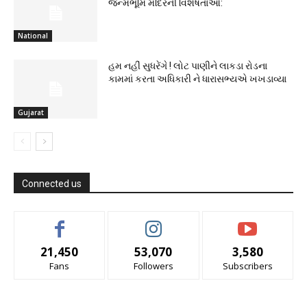
જન્મભૂમિ મંદિરની વિશેષતાઓ:
National
હમ નહીં સુધરેંગે ! લોટ પાણીને લાકડા રોડના
કામમાં કરતા અધિકારી ને ધારાસભ્યએ ખખડાવ્યા
Gujarat
Connected us
21,450
53,070
3,580
Fans
Followers
Subscribers