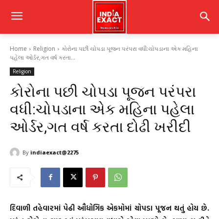
Home
Religion
કોરોના પછી ચોપડા પૂજન પરંપરા વધી:ચોપડાના એક મહિના
પહેલા ઓર્ડર,ગત વર્ષ કરતા...
Religion
કોરોના પછી ચોપડા પૂજન પરંપરા
વધી:ચોપડાના એક મહિના પહેલા
ઓર્ડર,ગત વર્ષ કરતા દોઢી ખરીદી
By
indiaexact@2275
દિવાળી તહેવારમાં પેઢી ઔધોગિક એકમોમાં ચોપડા પૂજન થતું હોય છે.