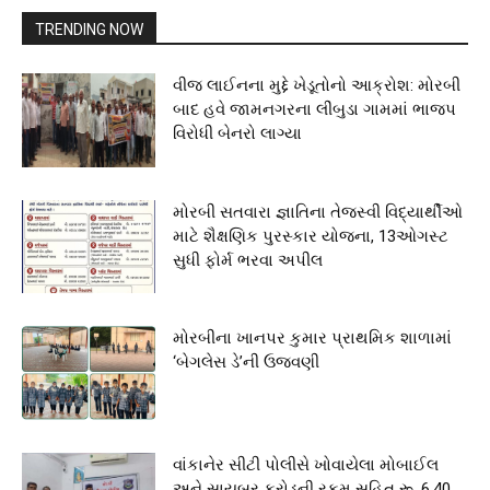
TRENDING NOW
વીજ લાઈનના મુદ્દે ખેડૂતોનો આક્રોશ: મોરબી
બાદ હવે જામનગરના લીંબુડા ગામમાં ભાજપ
વિરોધી બેનરો લાગ્યા
મોરબી સતવારા જ્ઞાતિના તેજસ્વી વિદ્યાર્થીઓ
માટે શૈક્ષણિક પુરસ્કાર યોજના, 13ઓગસ્ટ
સુધી ફોર્મ ભરવા અપીલ
મોરબીના ખાનપર કુમાર પ્રાથમિક શાળામાં
‘બેગલેસ ડે’ની ઉજવણી
વાંકાનેર સીટી પોલીસે ખોવાયેલા મોબાઈલ
અને સાયબર ફ્રોડની રકમ સહિત રૂ. 6.40