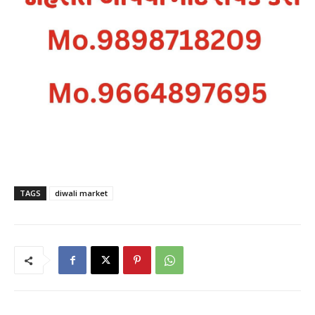
TAGS
diwali market