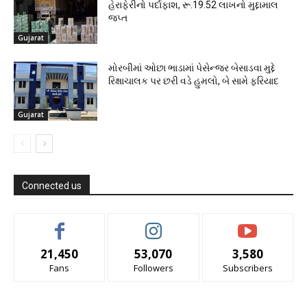
હેરાફેરીનો પર્દાફાશ, રૂ.19.52 લાખનો મુદ્દામાલ
જપ્ત
Gujarat
મોરબીમાં ઓછા ભાડામાં પેસેન્જર બેસાડવા મુદ્દે
રિક્ષાચાલક પર છરી વડે હુમલો, બે સામે ફરિયાદ
Gujarat
Connected us
21,450
53,070
3,580
Fans
Followers
Subscribers