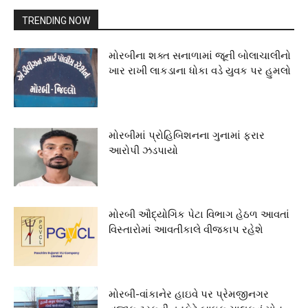
TRENDING NOW
મોરબીના શક્ત સનાળામાં જૂની બોલાચાલીનો
ખાર રાખી લાકડાના ધોકા વડે યુવક પર હુમલો
મોરબીમાં પ્રોહિબિશનના ગુનામાં ફરાર
આરોપી ઝડપાયો
મોરબી ઔદ્યોગિક પેટા વિભાગ હેઠળ આવતાં
વિસ્તારોમાં આવતીકાલે વીજકાપ રહેશે
મોરબી-વાંકાનેર હાઇવે પર પ્રેમજીનગર