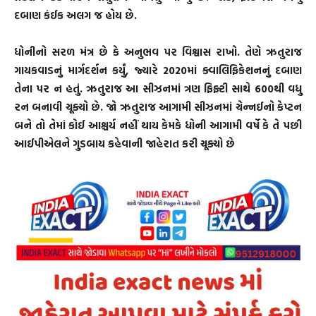
દબાણ કંઈક અલગ જ હોય છે.
ધોનીનો સરળ મંત્ર છે કે અનુભવ પર વિશ્વાસ રાખો. તેણે ઋતુરાજ
ગાયકવાડનું માર્ગદર્શન કર્યું, જ્યારે 2020માં ક્વાલિફિકેશનનું દબાણ
તેના પર ન હતું. ઋતુરાજ આ સીઝનમાં ત્રણ ફિફ્ટી સાથે 600થી વધુ
રન બનાવી ચૂક્યો છે. જો ઋતુરાજ આગામી સીઝનમાં ચેન્નઈનો કેપ્ટન
બને તો તેમાં કોઈ આશ્ચર્ય નહીં થાય કેમકે ધોની આગામી વર્ષે કે તે પછી
આઈપીએલને ગુડબાય કહેવાની જાહેરાત કરી ચૂક્યો છે