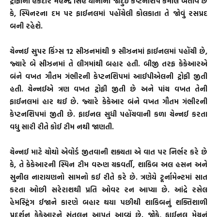
ટ્રોફીના હકદાર મહેન્દ્ર સિંહ ધોનીની જાદુઈ કેપ્ટનશિપ કમાલ બતાવે છે
કે, સ્પિનરના દમ પર ફાઈનલમાં પહોંચેલી કોલકાતા તે જોવું રસપ્રદ
બની રહેશે.
ચેન્નઈ સુપર કિંગ્સ 12 સીઝનમાંથી 9 સીઝનમાં ફાઈનલમાં પહોંચી છે,
જ્યારે બે સીઝનમાં તે લીગમાંથી બહાર હતી. બીજી તરફ કેકેઆરએ
બંને વખત ગૌતમ ગંભીરની કેપ્ટનશિપમાં આઈપીએલની ટ્રોફી જીતી
હતી. ચેન્નઈએ ત્રણ વખત ટ્રોફી જીતી છે અને પાંચ વખત તેની
ફાઈનલમાં હાર થઈ છે. જ્યારે કેકેઆર બંને વખત ગૌતમ ગંભીરની
કેપ્ટનશિપમાં જીતી છે. ફાઈનલ સુધી પહોંચવાની કળા ચેન્નઈ કરતા
વધુ સારી રીતે કોઈ ટીમ નથી જાણતી.
ચેન્નઈ માટે ચોથો એવોર્ડ જીતવાની શક્યતા એ વાત પર નિર્ભર કરે છે
કે, તે કેકેઆરની સ્પિન ટીમ વરુણ ચક્રવર્તી, શાકિબ અલ હસન અને
સુનીલ નારાયણનો સામનો કઈ રીતે કરે છે. ત્રણેયે ટૂર્નામેન્ટમાં સાત
કરતા ઓછી સરેરાશથી પ્રતિ ઓવર રન આપ્યા છે. આંદ્રે રસેલ
હેમસ્ટ્રિંગ ઈજાને કારણે બહાર થયા પછીથી શાકિબનું શક્તિશાળી
પ્રદર્શન કેકેઆરને સંતુલન આપતું આવ્યું છે. જોકે, ફાઈનલ મેચનું