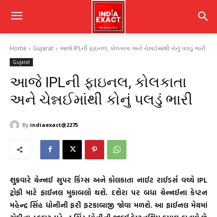
Home
Gujarat
આજે IPLની ફાઇનલ, કોલકાતા અને ચેન્નઈમાંથી કોનું પલડું ભારી
Gujarat
આજે IPLની ફાઇનલ, કોલકાતા
અને ચેન્નઈમાંથી કોનું પલડું ભારી
By
indiaexact@2275
શુક્રવારે ચેન્નઈ સુપર કિંગ્સ અને કોલકાતા નાઈટ રાઈડર્સ વચ્ચે IPL
ટ્રોફી માટે ફાઈનલ મુકાબલો થશે. દશેરા પર બધા ચેન્નઈના કેપ્ટન
મહેન્દ્ર સિંહ ધોનીની ફરી ફટકાબાજી જોવા મળશે. આ ફાઈનલ મેચમાં