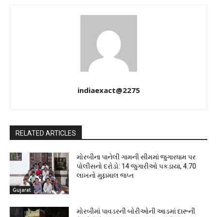
indiaexact@2275
RELATED ARTICLES
મોરબીના પાનેલી ગામની સીમમાં જુગારધામ પર
પોલીસનો દરોડો: 14 જુગારીઓ પકડાયા, ₹4.70
લાખનો મુદ્દામાલ જપ્ત
Gujarat
મોરબીમાં પાવડરની બોરીઓની આડમાં દારૂની