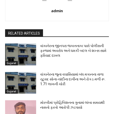
admin
RELATED ARTICLES
વાંકાનેરના જીનપરા જકાતનાકા પાસે પોલીસની
ફરજમાં અવરોધ અને ધમકી બદલ બે શખ્સ સામે
ફરિયાદ દાખલ
Gujarat
વાંકાનેરના જુના વઘાસિયામાં બંધ મકાનના તાળા
તૂટ્યા: સોના-ચાંદીના દાગીના અને રોકડ મળી રૂ.
1.71 લાખની ચોરી
Gujarat
મોરબીમાં પ્રોહિબિશનના ગુનામાં લાંબા સમયથી
નાસતો ફરતો આરોપી ઝડપાયો