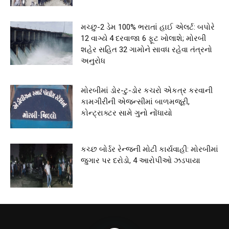
મચ્છુ-2 ડેમ 100% ભરાતાં હાઈ એલર્ટ: બપોરે
12 વાગ્યે 4 દરવાજા 6 ફૂટ ખોલાશે; મોરબી
શહેર સહિત 32 ગામોને સાવધ રહેવા તંત્રનો
અનુરોધ
મોરબીમાં ડોર-ટુ-ડોર કચરો એકત્ર કરવાની
કામગીરીની એજન્સીમાં બાળમજૂરી,
કોન્ટ્રાક્ટર સામે ગુનો નોંધાયો
કચ્છ બોર્ડર રેન્જની મોટી કાર્યવાહી: મોરબીમાં
જુગાર પર દરોડો, 4 આરોપીઓ ઝડપાયા