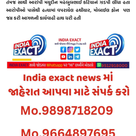
તેમજ સાથી આરોપી મયુદીન મહેબુબભાઈ કટિયાને ઝડપી લીધા હતા
આરોપીઓ પાસેથી હત્યામાં વપરાયેલ હથીયાર, મોબાઈલ ફોન પણ
જપ્ત કરી આગળની કાર્યવાહી હાથ ધરી હતી