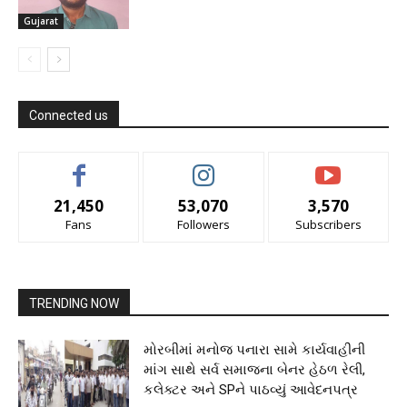
Gujarat
Connected us
21,450
53,070
3,570
Fans
Followers
Subscribers
TRENDING NOW
મોરબીમાં મનોજ પનારા સામે કાર્યવાહીની
માંગ સાથે સર્વ સમાજના બેનર હેઠળ રેલી,
કલેક્ટર અને SPને પાઠવ્યું આવેદનપત્ર