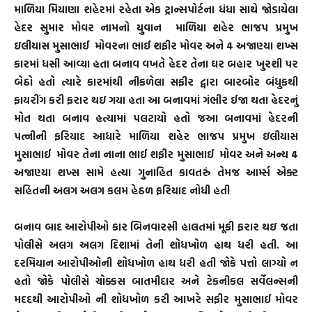
માળિયા મિયાણા શહેરમાં રહેતા એક ટ્રાન્સપોર્ટના ધંધા સાથે જોડાયેલા
હેદર સુમાર મોવર નામનો યુવાન માળિયા શહેર ભાજપ પ્રમુખ
ઇલીયાસ મુસાભાઈ મોવરના ભાઈ શફીર મોવર અને 4 અજાણ્યા શખ્સ
કારમાં ધસી આવ્યા હતા બનાવ વખતે હેદર તેના ઘર બહાર ખુરશી પર
બેઠો હતો ત્યારે કારમાંથી નીકળેલા સફીર દ્વારા બારબોર બંધુકથી
ફાયરીંગ કરી ફરાર થઇ ગયા હતા આ બનાવમાં ગંભીર ઈજા થતા હેદરનું
મોત થતા બનાવ હત્યામાં પલટાયો હતો જઆ બનાવમાં હેદરની
પત્નીની ફરિયાદ આધારે માળિયા શહેર ભાજપ પ્રમુખ ઇલીયાસ
મુસાભાઈ મોવર તેના નાના ભાઈ શફીર મુસાભાઈ મોવર અને અન્ય 4
અજાણ્યા શખ્સ સામે હત્યા ગુનાહિત કાવતરું તેમજ આર્મ્સ એક્ટ
સહિતની અલગ અલગ કલમ હેઠળ ફરિયાદ નોધી હતી
બનાવ બાદ આરોપીઓ કાર બિનવારસી હાલતમાં મૂકી ફરાર થઇ જતા
પોલીસે અલગ અલગ દિશામાં તેની શોધખોળ હાથ ધરી હતી. આ
દરમિયાન આરોપીઓની શોધખોળ હાથ ધરી હતી જોકે પત્તો લાગ્યો ન
હતો જોકે પોલીસે ચોક્કસ બાતમીદાર અને ટેકનીકલ સર્વેલન્સની
મદદથી આરોપીઓ ની શોધખોળ કરી આખરે સફીર મુસાભાઈ મોવર