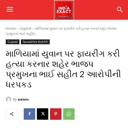
Home
Gujarat
માળિયામાં યુવાન પર ફાયરીંગ કરી હત્યા કરનાર શહેર ભાજપ
પ્રમુખના ભાઈ સહીત...
Gujarat
Saurashtra Kutchh
માળિયામાં યુવાન પર ફાયરીંગ કરી
હત્યા કરનાર શહેર ભાજપ
પ્રમુખના ભાઈ સહીત 2 આરોપીની
ધરપકડ
By
admin