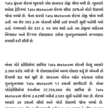
Tata ગ્રૂપના શેરમાં બુધવારે એક શાનદાર તેજી જોવા મળી છે. બુધવારે
થયેલા ટ્રેડિગમાં Tata Motorsના શેરમાં સીધા 20%નો મોટો ઉછાળો
જોવા મળ્યો છે. જેના કારણે Tata Motorsના શેરમાં તેજી જોવા મળી
હતી. આ શેર 503 રૂ.ના પોતાની સૌથી હાઈ સપાટી સુધી પહોંચી ગયો
હતો. મંગળવારે શેર 421 રૂ. પર બંધ થયો હતો. આ તેજીમાં માર્કેટના
નિષ્ણાંત અને દિગ્ગજ રોકાણકાર રાકેશ ઝુનઝુનવાલાએ છપ્પરફાડ
કમાણી કરી લીધી છે.
એના પોર્ટ ફોલિયોમાં સામિલ Tata Motorsના શેરની વેલ્યુ આશરે
રૂ.300 કરોડ વધી છે. જે રોકાણકારોએ આમાં રોકાણ કર્યું છે એમની તો
દિવાળી શરૂ થઈ ચૂકી છે. ભારતના વોરેન બફેટ કહેવાતા રાકેશ
ઝુનઝુનવાલા Tata Motorsમાં 1.1 ટાકની ભાગીદારી છે. એના
પોર્ટફોલિયોમાં કંપનીના 37,750,000 શેર સામિલ છે. Tata
Motorsના શેરમાં રૂ.421થી વધીને રૂ.503 સુધી પહોંચી ગયા છે. શેરમાં
આશરે 20 ટકાનો સીધો અને મોટો ઉછાળો જોવા મળ્યો છે.