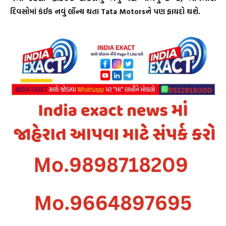
દિવસોમાં કંઈક નવું લૉન્ચ થતા Tata Motorsને પણ ફાયદો થશે.