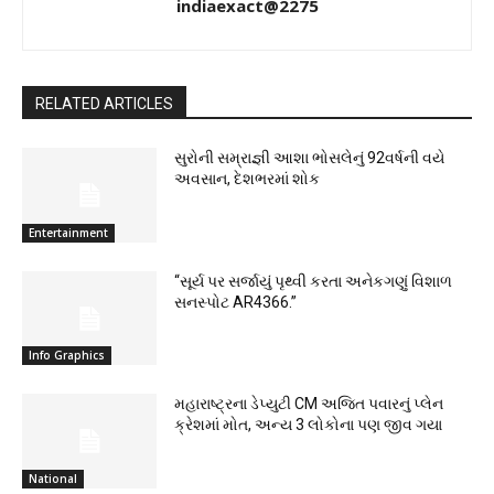
indiaexact@2275
RELATED ARTICLES
સુરોની સમ્રાજ્ઞી આશા ભોસલેનું 92વર્ષની વયે
અવસાન, દેશભરમાં શોક
Entertainment
“સૂર્ય પર સર્જાયું પૃથ્વી કરતા અનેકગણું વિશાળ
સનસ્પોટ AR4366.”
Info Graphics
મહારાષ્ટ્રના ડેપ્યુટી CM અજિત પવારનું પ્લેન
ક્રેશમાં મોત, અન્ય 3 લોકોના પણ જીવ ગયા
National