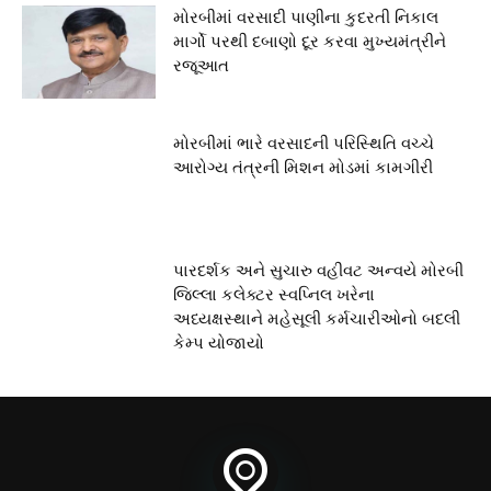
મોરબીમાં વરસાદી પાણીના કુદરતી નિકાલ
માર્ગો પરથી દબાણો દૂર કરવા મુખ્યમંત્રીને
રજૂઆત
મોરબીમાં ભારે વરસાદની પરિસ્થિતિ વચ્ચે
આરોગ્ય તંત્રની મિશન મોડમાં કામગીરી
પારદર્શક અને સુચારુ વહીવટ અન્વયે મોરબી
જિલ્લા કલેક્ટર સ્વપ્નિલ ખરેના
અધ્યક્ષસ્થાને મહેસૂલી કર્મચારીઓનો બદલી
કેમ્પ યોજાયો