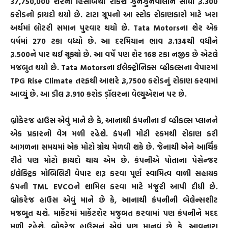
37,750,000 શેરના હિસાબથી રાકેશ ઝુનઝુનવાલાને સીધા રૂ.300
કરોડનો ફાયદો થયો છે. ટાટા ગ્રૂપનો આ સ્ટોક રોકાણકારો માટે ખરા
અર્થમાં લોટરી સમાન પુરવાર થયો છે. Tata Motorsના શેર એક
વર્ષમાં 270 ટકા વધ્યો છે. આ દરમિયાન ભાવ રૂ.134થી વધીને
રૂ.500ને પાર થઈ ચૂક્યો છે. આ વર્ષે પણ શેર 168 ટકા નજીક છે એટલે
મજબુત થયો છે. Tata Motorsના ઈલેક્ટ્રોનિક્સ વ્હીકલ્સના વેપારમાં
TPG Rise Climate તરફથી આશરે રૂ,7500 કરોડનું રોકાણ કરવામાં
આવ્યું છે. આ ડીલ રૂ.910 કરોડ ડ઼ૉલરના વેલ્યુએશન પર છે.
બ્રોકેરજ હાઉસ એવું માને છે કે, આનાથી કંપનીના ઈ વ્હીકલ્સ પ્લાનને
એક પ્રકારનો વેગ મળી રહેશે. કંપની મોટી રકમથી રોકાણ કરી
આગળના સમયમાં એક મોટો ગ્રોથ મેળવી શકે છે. જેનાથી એને આર્થિક
રીતે પણ મોટો ફાયદો થાય એમ છે. કંપનીએ પોતાના પેસેન્જર
ઈલેક્ટ્રિક મોબિલિટી વેપાર શરૂ કરવા પૂર્ણ સ્વામિત્વ વાળી સહાયક
કંપની TML EVCOને શામિલ કરવા માટે મંજૂરી આપી દીધી છે.
બ્રોકરેજ હાઉસ એવું માને છે કે, આનાથી કંપનીની બેલેન્સશીટ
મજબુત થશે. માર્કેટમાં માર્કેટશેર મજુબત કરવામાં પણ કંપનીને મદદ
મળી રહેશે. બ્રોકરેજ હાઉસનું એવું પણ માનવું છે કે, આવનારા