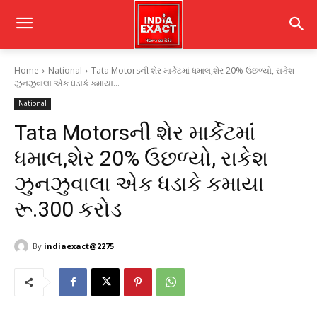
Home
National
Tata Motorsની શેર માર્કેટમાં ધમાલ,શેર 20% ઉછળ્યો, રાકેશ
ઝુનઝુવાલા એક ધડાકે કમાયા...
National
Tata Motorsની શેર માર્કેટમાં
ધમાલ,શેર 20% ઉછળ્યો, રાકેશ
ઝુનઝુવાલા એક ધડાકે કમાયા
રૂ.300 કરોડ
By
indiaexact@2275