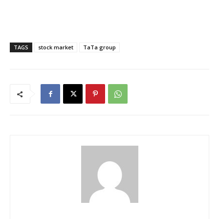
TAGS
stock market
TaTa group