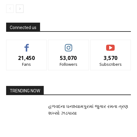
Connected us
21,450
53,070
3,570
Fans
Followers
Subscribers
TRENDING NOW
હળવદના ઘનશ્યામપુરમાં જુગાર રમતા ત્રણ
શખ્સો ઝડપાયા