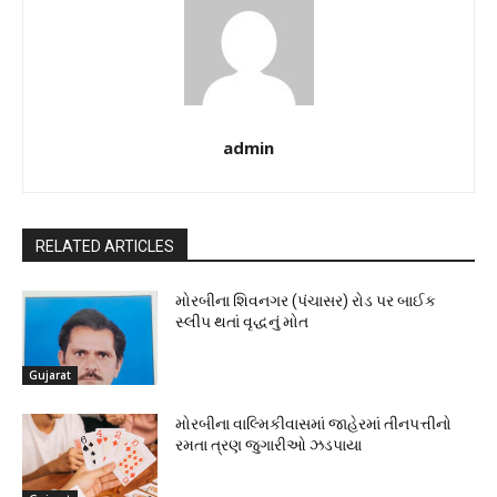
admin
RELATED ARTICLES
મોરબીના શિવનગર (પંચાસર) રોડ પર બાઈક
સ્લીપ થતાં વૃદ્ધનું મોત
Gujarat
મોરબીના વાલ્મિકીવાસમાં જાહેરમાં તીનપત્તીનો
રમતા ત્રણ જુગારીઓ ઝડપાયા