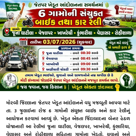
મોરબી જિલ્લાના જેતપર ખેડૂત આંદોલનને વધુ મજબૂતી આપવા માટે
તા. 3 જુલાઈના રોજ 6 ગામોની સંયુક્ત બાઈક અને કાર રેલીનું
આયોજન કરવામાં આવ્યું છે. ખેડૂત એકતા જિંદાબાદના બેનર હેઠળ
યોજાનારી આ રેલીમાં જૂના ઘાટીલા, વેજલપર, ખાખરેચી, કુંભારિયા,
વેણાસર અને રોહીશાળા સહિતના ગામોના ખેડૂતો, યુવાનો અને