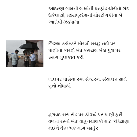
આંદરણા ગામની લાખોની ઘરફોડ ચોરીનો ભેદ
ઉકેલાયો, મધ્યપ્રદેશની ચોરટોળકીના બે
આરોપી ઝડપાયા
જિલ્લા કલેક્ટરે મોરબી મચ્છુ નદી પર
પાણીના કારણે બંધ કરાયેલ બેઠા પુલ પર
સ્થળ મુલાકાત કરી
લાલપર પાસેના સ્પા સેન્ટરના સંચાલક સામે
ગુનો નોંધાયો
હળવદ-સરા રોડ પર કોઝવે પર પાણી ફરી
વળતા રસ્તો બંધ: વાહનચાલકો માટે કડિયાણા
થઈને વૈકલ્પિક માર્ગ જાહેર