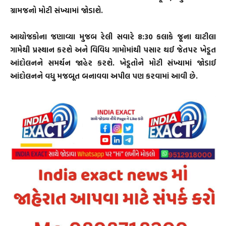
ગ્રામજનો મોટી સંખ્યામાં જોડાશે.
આયોજકોના જણાવ્યા મુજબ રેલી સવારે 8:30 કલાકે જૂના ઘાટીલા
ગામેથી પ્રસ્થાન કરશે અને વિવિધ ગામોમાંથી પસાર થઈ જેતપર ખેડૂત
આંદોલનને સમર્થન જાહેર કરશે. ખેડૂતોને મોટી સંખ્યામાં જોડાઈ
આંદોલનને વધુ મજબૂત બનાવવા અપીલ પણ કરવામાં આવી છે.