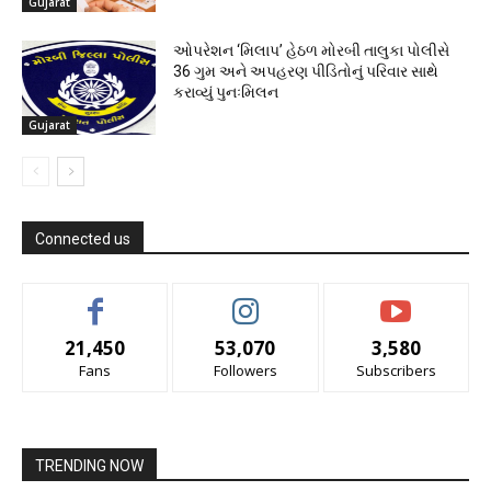
Gujarat
ઓપરેશન ‘મિલાપ’ હેઠળ મોરબી તાલુકા પોલીસે
36 ગુમ અને અપહરણ પીડિતોનું પરિવાર સાથે
કરાવ્યું પુનઃમિલન
Gujarat
Connected us
21,450
53,070
3,580
Fans
Followers
Subscribers
TRENDING NOW