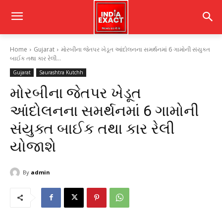
Home
Gujarat
મોરબીના જેતપર ખેડૂત આંદોલનના સમર્થનમાં 6 ગામોની સંયુક્ત
બાઈક તથા કાર રેલી...
Gujarat
Saurashtra Kutchh
મોરબીના જેતપર ખેડૂત
આંદોલનના સમર્થનમાં 6 ગામોની
સંયુક્ત બાઈક તથા કાર રેલી
યોજાશે
By
admin