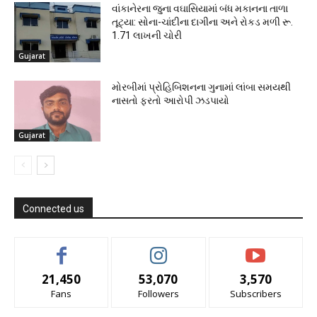
વાંકાનેરના જુના વઘાસિયામાં બંધ મકાનના તાળા
તૂટ્યા: સોના-ચાંદીના દાગીના અને રોકડ મળી રૂ.
1.71 લાખની ચોરી
Gujarat
મોરબીમાં પ્રોહિબિશનના ગુનામાં લાંબા સમયથી
નાસતો ફરતો આરોપી ઝડપાયો
Gujarat
Connected us
21,450
53,070
3,570
Fans
Followers
Subscribers