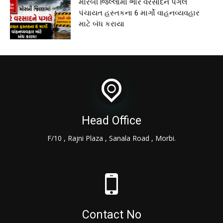
મોરબી જિલ્લામાં ભારે વરસાદને પગલે
પંચાયત હસ્તકના 6 માર્ગો વાહનવ્યવહાર
માટે બંધ કરાયા
Head Office
F/10 , Rajni Plaza , Sanala Road , Morbi.
Contact No