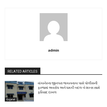
admin
RELATED ARTICLES
વાંકાનેરના જીનપરા જકાતનાકા પાસે પોલીસની
ફરજમાં અવરોધ અને ધમકી બદલ બે શખ્સ સામે
ફરિયાદ દાખલ
Gujarat