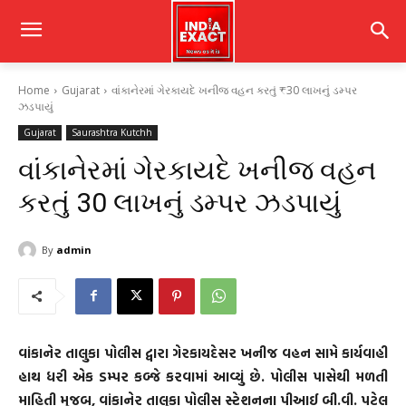
Home
Gujarat
વાંકાનેરમાં ગેરકાયદે ખનીજ વહન કરતું ₹30 લાખનું ડમ્પર
ઝડપાયું
Gujarat
Saurashtra Kutchh
વાંકાનેરમાં ગેરકાયદે ખનીજ વહન
કરતું ₹30 લાખનું ડમ્પર ઝડપાયું
By
admin
વાંકાનેર તાલુકા પોલીસ દ્વારા ગેરકાયદેસર ખનીજ વહન સામે કાર્યવાહી
હાથ ધરી એક ડમ્પર કબ્જે કરવામાં આવ્યું છે. પોલીસ પાસેથી મળતી
માહિતી મુજબ, વાંકાનેર તાલુકા પોલીસ સ્ટેશનના પીઆઈ બી.વી. પટેલ