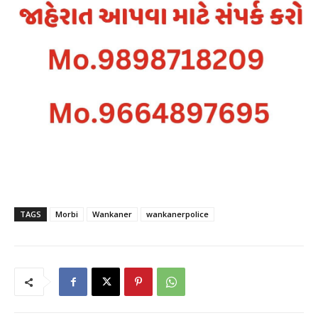
TAGS
Morbi
Wankaner
wankanerpolice