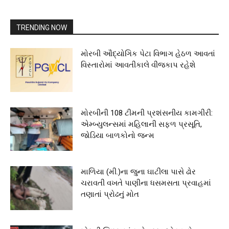
TRENDING NOW
મોરબી ઔદ્યોગિક પેટા વિભાગ હેઠળ આવતાં
વિસ્તારોમાં આવતીકાલે વીજકાપ રહેશે
મોરબીની 108 ટીમની પ્રશંસનીય કામગીરી:
એમ્બ્યુલન્સમાં મહિલાની સફળ પ્રસૂતિ,
જોડિયા બાળકોનો જન્મ
માળિયા (મી.)ના જુના ઘાટીલા પાસે ઢોર
ચરાવતી વખતે પાણીના ધસમસતા પ્રવાહમાં
તણાતાં પ્રોઢનું મોત