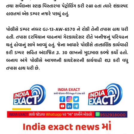
તથા સર્વેલન્સ સ્ટાફ વિસ્તારમા પેટ્રોલિંગ કરી રહ્યા હતા ત્યારે શંકાસ્પદ
હાલતમાં એક ડમ્પર નજરે પડ્યું હતું.
પોલીસે ડમ્પર નંબર GJ-13-AW-6570 ને રોકી તેની તપાસ હાથ ધરી
હતી. તપાસ દરમિયાન વાહનમાં ગેરકાયદેસર રીતે ખનીજનું પરિવહન
થતું હોવાનું સામે આવ્યું હતું. જેના આધારે પોલીસે તાત્કાલિક કાર્યવાહી
કરી ડમ્પર સહિત અંદાજિત રૂ. 30 લાખનો મુદ્દામાલ કબ્જે કર્યો હતો.
બનાવ અંગે પોલીસે આગળની કાયદેસરની કાર્યવાહી શરૂ કરી વધુ
તપાસ હાથ ધરી છે.