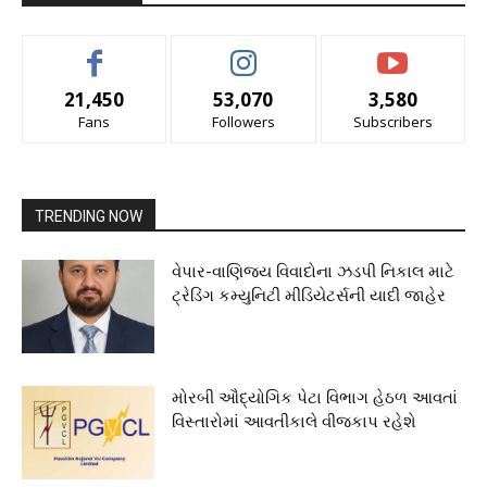
21,450
53,070
3,580
Fans
Followers
Subscribers
TRENDING NOW
વેપાર-વાણિજ્ય વિવાદોના ઝડપી નિકાલ માટે
ટ્રેડિંગ કમ્યુનિટી મીડિયેટર્સની યાદી જાહેર
મોરબી ઔદ્યોગિક પેટા વિભાગ હેઠળ આવતાં
વિસ્તારોમાં આવતીકાલે વીજકાપ રહેશે