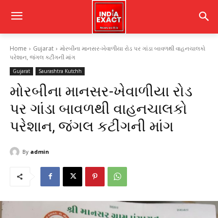
Home
Gujarat
મોરબીના માનસર-ખેવાળીયા રોડ પર ગાંડા બાવળથી વાહનચાલકો
પરેશાન, જંગલ કટીંગની માંગ
Gujarat
Saurashtra Kutchh
મોરબીના માનસર-ખેવાળીયા રોડ
પર ગાંડા બાવળથી વાહનચાલકો
પરેશાન, જંગલ કટીંગની માંગ
By
admin