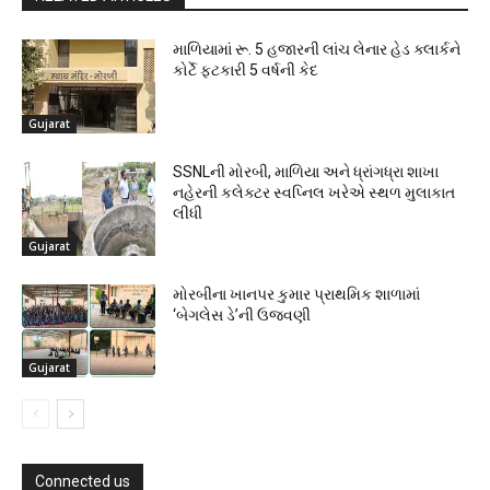
માળિયામાં રૂ. 5 હજારની લાંચ લેનાર હેડ ક્લાર્કને
કોર્ટે ફટકારી 5 વર્ષની કેદ
Gujarat
SSNLની મોરબી, માળિયા અને ધ્રાંગધ્રા શાખા
નહેરની કલેક્ટર સ્વપ્નિલ ખરેએ સ્થળ મુલાકાત
લીધી
Gujarat
મોરબીના ખાનપર કુમાર પ્રાથમિક શાળામાં
‘બેગલેસ ડે’ની ઉજવણી
Gujarat
Connected us