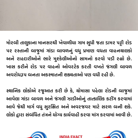
મોરબી તાલુકાના માનસરથી ખેવાળીયા ગામ સુધી જતા ડામર પટ્ટી રોડ
પર રસ્તાની બાજુમાં ગાંડા બાવળનું વધુ પ્રમાણ વધતા વાહનચાલકો
અને રાહદારીઓને ભારે મુશ્કેલીઓનો સામનો કરવો પડી રહ્યો છે.
ખાસ કરીને રોડ પર વાહનો ઓવરટેક કરતી વખતે જંગલી બાવળ
અવરોધરૂપ બનતા અકસ્માતની શક્યતાઓ પણ વધી રહી છે.
સ્થાનિક લોકોએ રજૂઆત કરી છે કે, ચોમાસા પહેલા રોડની બાજુમાં
આવેલા ગાંડા બાવળ અને જંગલી ઝાડીઓનું તાત્કાલિક કટીંગ કરવામાં
આવે જેથી માર્ગ વધુ સુરક્ષિત અને અવરજવર માટે સરળ બની શકે.
લોકો દ્વારા સંબંધિત તંત્રને યોગ્ય કાર્યવાહી કરવા માંગ કરવામાં આવી છે.