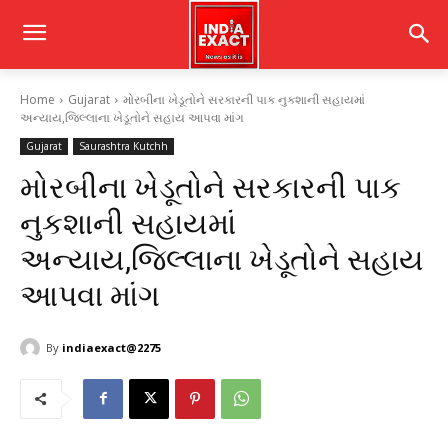
Home
Gujarat
મોરબીના ખેડૂતોને સરકારની પાક નુકશાની સહાયમાં
અન્યાય,જિલ્લાના ખેડૂતોને સહાય આપવા માંગ
Gujarat
Saurashtra Kutchh
મોરબીના ખેડૂતોને સરકારની પાક
નુકશાની સહાયમાં
અન્યાય,જિલ્લાના ખેડૂતોને સહાય
આપવા માંગ
By
indiaexact@2275