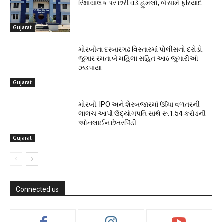
રિક્ષાચાલક પર છરી વડે હુમલો, બે સામે ફરિયાદ
Gujarat
મોરબીના દરબારગઢ વિસ્તારમાં પોલીસનો દરોડો:
જુગાર રમતા બે મહિલા સહિત આઠ જુગારીઓ
ઝડપાયા
Gujarat
મોરબી: IPO અને શેરબજારમાં ઊંચા વળતરની
લાલચ આપી ઉદ્યોગપતિ સાથે રૂ.1.54 કરોડની
ઓનલાઈન છેતરપિંડી
Gujarat
Connected us