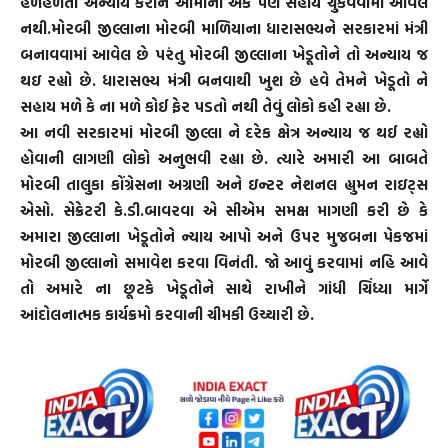
હળહળતો અન્યાય કરીને આમાંની એક પણ સહાય ચુકવવામાં આવેલ
નથી.મોરબી જીલ્લાના મોરબી માળિયાના ધારાસભ્યને સરકારમાં મંત્રી
બનાવવામાં આવેલ છે પરંતુ મોરબી જીલ્લાના ખેડૂતોને તો અન્યાય જ
થઇ રહ્યો છે. ધારાસભ્ય મંત્રી બનવાથી ખુશ છે હવે તેમને ખેડૂતો ને
સહાય મળે કે ના મળે કોઈ ફેર પડતો નથી તેવું લોકો કહી રહ્યા છે.
આ નવી સરકારમાં મોરબી જીલ્લા ને દરેક ક્ષેત્ર અન્યાય જ થઈ રહ્યો
હોવાની લાગણી લોકો અનુભવી રહ્યા છે. ત્યારે અમારી આ બાબતે
મોરબી તાલુકા કોંગ્રેસના અગ્રણી અને ઇન્ટર નેશનલ હ્યુમન રાઇટ્સ
એસો. સેક્રેટરી કે.ડી.બાવરવા એ સીએમ સમક્ષ માગણી કરી છે કે
અમારા જીલ્લાના ખેડૂતોને ન્યાય આપો અને ઉપર મુજબના પેકજમાં
મોરબી જીલ્લાનો સમાવેશ કરવા વિનંતી. જો આવું કરવામાં નહિ આવે
તો અમારે ના છૂટકે ખેડૂતોને સાથે રાખીને ગાંધી ચિંધ્યા માર્ગે
આંદોલનાત્મક કાર્યક્રમો કરવાની ચીમકી ઉચ્ચારી છે.