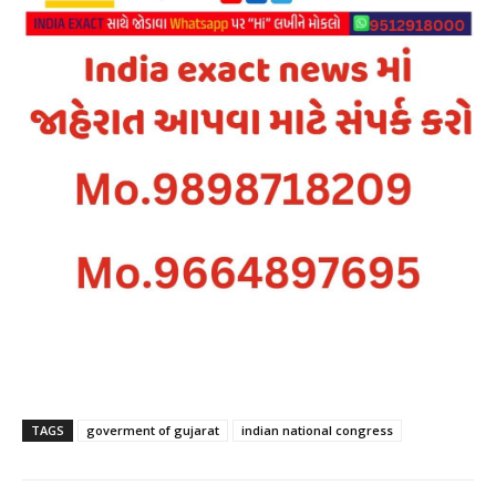
TAGS
goverment of gujarat
indian national congress