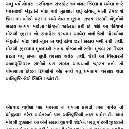
ચાલુ વર્ષે ચોમાસા દરમિયાન રાજકોટ જામનગર જિલ્લામાં થયેલા ભારે
વરસાદથી ખેડૂતોને મોટા પાયે નુકશાન થયું હોવાનું માની તેમજ જે
જિલ્લામાં ઓછો વરસાદ થયો તેવા તાલુકામાં રાજય સરકારે ખેડૂતોને
સહાય આપવા માટેના પેકેજની જાહેરાત કરી છે. જોકે આ પેકેજમાં
મોરબી જીલ્લા નો સમાવેશ કરવામાં આવેલ નથી.જેથી મોરબીના
ખેડૂતોને મોટા પાયે નુકશાન થયું હોવા છતાં સહાય મળી શકી નથી.
મોરબી જીલ્લામાં મુખ્યમંત્રી સહાય યોજનાની સ્કીમ મુજબ 28 દિવસ
કરતા વધુ સમય સુધી વરસાદ થયેલ નથી. જેથી આ વિસ્તારને
અનાવૃષ્ટિગ્રસ્ત ગણીને પણ સહાય આપવાની જરૂરત હતી. તો
ચોમાસાના છેલ્લા દિવસોમાં એક સાથે વધુ પ્રમાણમાં વરસાદ થતા
અતિવૃષ્ટિ જેવી સ્થિતિ સર્જાઈ છે.
એકવાર વાવેલા પાક વરસાદ ન થવાના કારણે નાશ પામેલ તો
બીજીવાર કરેલ વાવેતરનો પાક અતિવૃષ્ટિથી નાશ પામેલ છે. આમ
મોરબી જીલ્લાને આ બંને સહાય ચૂકવવી જોઈએ, પરંતુ મોરબી જીલ્લાને