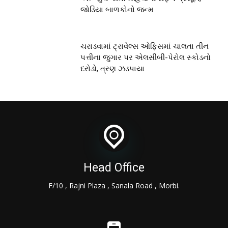
જોડિયા બાળકોનો જન્મ
ચરાડવામાં ટ્રાવેલ્સ ઓફિસમાં ચાલતા તીન
પત્તીના જુગાર પર એલસીબી-પેરોલ સ્કોડનો
દરોડો, ત્રણ ઝડપાયા
Head Office
F/10 , Rajni Plaza , Sanala Road , Morbi.