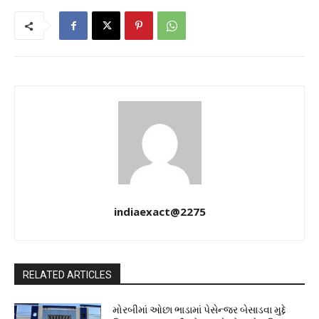
indiaexact@2275
RELATED ARTICLES
મોરબીમાં ઓછા ભાડામાં પેસેન્જર બેસાડવા મુદ્દે