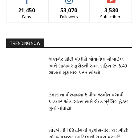
21,450
53,070
3,580
Fans
Followers
Subscribers
TRENDING NOW
વાંકાનેર સીટી પોલીસે ખોવાયેલા મોબાઈલ
અને સાયબર ફ્રોડની રકમ સહિત રૂ. 6.40
લાખનો મુદ્દામાલ પરત સોંપ્યો
ટંકારાના વીરવાવમાં 5 વીઘા જમીન પચાવી
પાડનાર એક શખ્સ સામે લેન્ડ ગ્રેબિંગ હેઠળ
ગુનો નોંધાયો
મોરબીની 108 ટીમની પ્રશંસનીય કામગીરી:
એમ્બ્યુલન્સમાં મહિલાની સફળ પ્રસૂતિ,