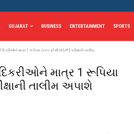
L
GUJARAT
BUSINESS
ENTERTAINMENT
SPORTS
દિકરીઓને માત્ર 1 રૂપિયા ટોકન-ફી થી IAS-IPS પરીક્ષાની તાલીમ...
દિકરીઓને માત્ર 1 રૂપિયા
ીક્ષાની તાલીમ અપાશે