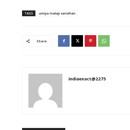
TAGS
umiya mataji sansthan
Share
indiaexact@2275