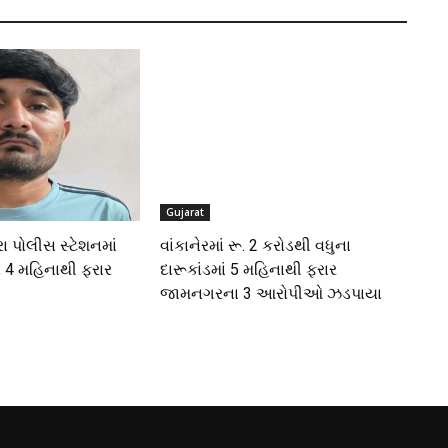
Gujarat
ા પોલીસ સ્ટેશનમાં
વાંકાનેરમાં રૂ. 2 કરોડથી વધુના
ાં 4 મહિનાથી ફરાર
દારૂકાંડમાં 5 મહિનાથી ફરાર
ો
જામનગરના 3 આરોપીઓ ઝડપાયા