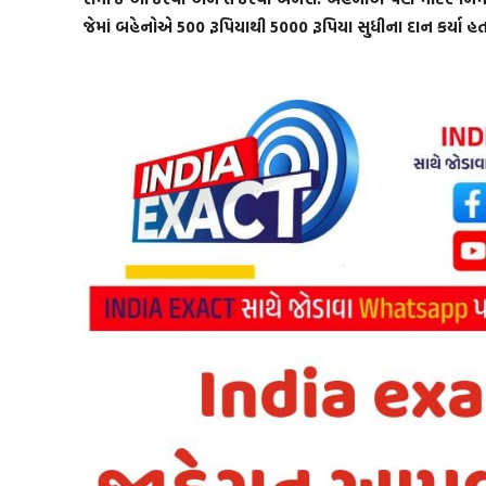
જેમાં બહેનોએ 500 રૂપિયાથી 5000 રૂપિયા સુધીના દાન કર્યા હત