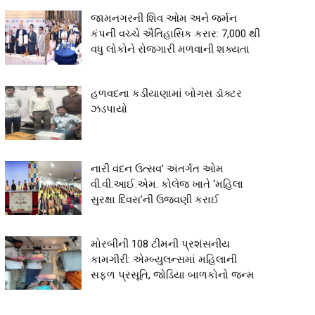
જામનગરની શિવ ઓમ અને જર્મન
કંપની વચ્ચે ઐતિહાસિક કરાર: 7,000 થી
વધુ લોકોને રોજગારી મળવાની શક્યતા
હળવદના કડીયાણામાં બોગસ ડૉક્ટર
ઝડપાયો
નારી વંદન ઉત્સવ’ અંતર્ગત ઓમ
વી.વી.આઈ.એમ. કોલેજ ખાતે ‘મહિલા
સુરક્ષા દિવસ’ની ઉજવણી કરાઈ
મોરબીની 108 ટીમની પ્રશંસનીય
કામગીરી: એમ્બ્યુલન્સમાં મહિલાની
સફળ પ્રસૂતિ, જોડિયા બાળકોનો જન્મ