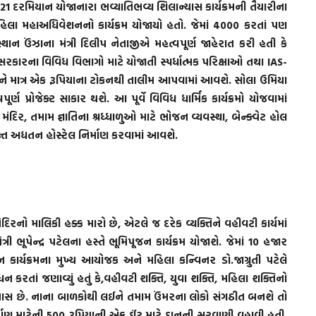
21 દરમિયાન યોજાનારા ભવ્યાતિભવ્ય શિલાન્યાસ કાર્યક્રમની તૈયારીના
િલા મહાઅધિવેશનનો કાર્યક્રમ યોજાયો હતો. જેમાં 4000 કરતાં પણ
્થાન ઉંઝાના મંત્રી દિલીપ નેતાજીએ મહત્વપૂર્ણ જાહેરાત કરી હતી કે
ં સરકારના વિવિધ વિભાગો માટે યોજાતી સ્પર્ધાત્મક પરિક્ષાઓ તથા IAS-
 માત્ર એક રૂપિયાના ટોકનથી તાલીમ આપવામાં આવશે. સોલા ઉમિયા
 પ્રોજેક્ટ સાકાર થશે. આ પૂર્વે વિવિધ ધાર્મિક કાર્યક્રમો યોજવામાં
ય મંદિર, તમામ જ્ઞાતિના શ્રધ્ધાળુઓ માટે ભોજન વ્યવસ્થા, બેન્ક્વેટ હોલ
્ત અદ્યતન હોસ્ટેલ નિર્માણ કરવામાં આવશે.
ંદિરનો માલિકી હક્ક મારો છે, એટલે જ દરેક વ્યક્તિને વહીવટી કાર્યમાં
 ભૂપેન્દ્ર પટેલના હસ્તે ભૂમિપૂજન કાર્યક્રમ યોજાશે. જેમાં 10 હજાર
કાર્યક્રમના મુખ્ય આયોજક અને મહિલા કન્વિનર ડો.જાગ્રુતી પટેલે
ન કરતાં જણાવ્યું હતું કે,વહીવટી શક્તિ, યુવા શક્તિ, મહિલા શક્તિનો
યાસ છે. નાના બાળકોથી લઈને તમામ ઉંમરના લોકો સંગઠીત બનશે તો
ણ માટેની 500 રૂપિયાની એક ઈંટ માટે દાનની સરવાણી વહાવી હતી.