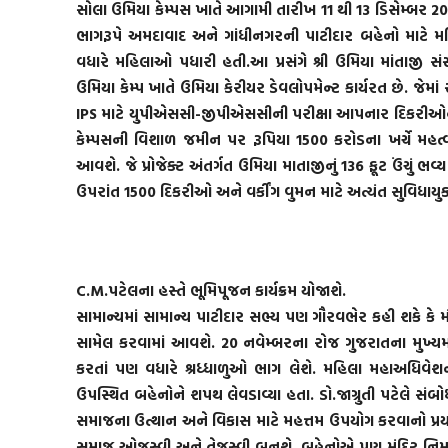
સોલા ઉમિયા કેમ્પસ ખાતે આગામી તારીખ 11 થી 13 ડિસેમ્બર 20
ભાગરૂપે અમદાવાદ અને ગાંધીનગરની પાટીદાર બહેનો માટે મહ
વધારે મહિલાઓ પધારી હતી.આ પ્રસંગે શ્રી ઉમિયા માંતાજી સંસ
ઉમિયા કેમ્પ ખાતે ઉમિયા કેરીયર ડેવલોપમેન્ટ કાર્યરત છે. જેમા
IPS માટે યુપીએસસી-જીપીએસસીની પરીક્ષા આપનાર દિકરીઓને
કેમ્પસની વિશાળ જમીન પર રૂપિયા 1500 કરોડના ખર્ચે મહત્વપૂર્ણ
આવશે. જે પ્રોજેક્ટ અંતર્ગત ઉમિયા માતાજીનું 136 ફૂટ ઉંચું ભવ્
ઉપરાંત 1500 દિકરીઓ અને વર્કીંગ વુમન માટે અત્યંત સુવિધાયુક
C.M.પટેલના હસ્તે ભૂમિપૂજન કાર્યક્રમ યોજાશે.
​​​​સામાન્યમાં સામાન્ય પાટીદાર સભ્ય પણ ગૌરવભેર કહી શકે કે મ
સામેલ કરવામાં આવશે. 20 નવેમ્બરના રોજ ગુજરાતના મુખ્યમંત્રી
કરતાં પણ વધારે શ્રધ્ધાળુઓ ભાગ લેશે. મહિલા મહાઅધિવેશન 
ઉપસ્થિત બહેનોને શપથ લેવડાવ્યા હતા. ડો.જાગ્રુતી પટેલે સંબોધ
સમાજના ઉત્થાન અને વિકાસ માટે મહત્તમ ઉપયોગ કરવાનો પ્ર
સમાજ ઓજસ્વી અને તેજસ્વી બનશે. બહેનોએ પણ મંદિર નિર્મા