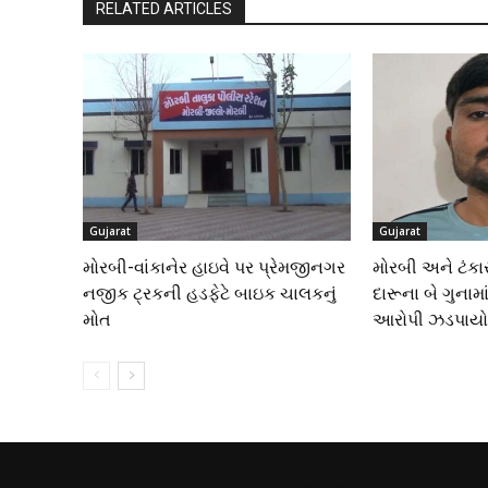
RELATED ARTICLES
Gujarat
Gujarat
મોરબી-વાંકાનેર હાઇવે પર પ્રેમજીનગર
મોરબી અને ટંકાર
નજીક ટ્રકની હડફેટે બાઇક ચાલકનું
દારૂના બે ગુનામ
મોત
આરોપી ઝડપાય