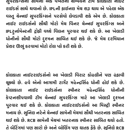
સુપરકિંગ્સનો સામનો એક વખતની ચેમ્પિયન ટીમ કોલકાતા નાઈટ
રાઈડર્સ સાથે થવાનો છે. IPLની ફાઈનલ મેચ શરૂ થાય એ પહેલા એક
વસ્તુ ચેન્નઈ સુપરકિંગ્સને પરસેવો લેવડાવી શકે એમ છે. કોલકાતા
નાઈટ રાઈડર્સનો સૌથી મોટો મેચ વિનર ચેન્નઈ સુપરકિંગ્સ અને
IPLટુર્નામેન્ટની ટ્રોફી વચ્ચે વિલન પુરવાર થઈ શકે છે. આ ખેલાડી
ધોનીનો સૌથી મોટો દુશ્મન સાબિત થઈ શકે છે. જે મેચ દરમિયાન
પ્રેશર ઊભું કરવામાં મોટો રોલ પ્લે કરી શકે છે.
કોલકાતા નાઈટરાઈડર્સનો આ ખેલાડી વિરાટ કોહલીને પણ હંફાવી
ચૂક્યો છે. હવે એનો આગામી ટાર્ગેટ મહેન્દ્રસિંહ ધોની હોઈ શકે છે.
કોલાકાતા નાઈટ રાઈડર્સના સ્પીનર મહેન્દ્રસિંહ ધોનીની
કેપ્ટનશીપવાળી ટીમ ચેન્નઈ સુપરકિંગ્સ માટે આ ખેલાડી દુશ્મન
પુરવાર થઈ શકે છે. કોલકાતા નાઈટરાઈડર્સનો આ મિસ્ટ્રી સ્પીનર
મનાય છે. સુનિલ નરેને ચેન્નઈ સામેની મેચમાં સૌથી ખતરનાક સાબિત
થઈ શકે છે. RCB સામેની મેચમાં ખતરનાક સ્પીનર સાબિત થયો હતો.
તે બેટિંગમાં પણ સારો છે અને બોલિંગ પણ ઘાતક ફેંકે છે. સુનિલે RCB