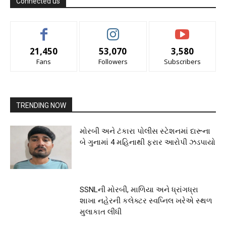
Connected us
21,450
53,070
3,580
Fans
Followers
Subscribers
TRENDING NOW
મોરબી અને ટંકારા પોલીસ સ્ટેશનમાં દારૂના
બે ગુનામાં 4 મહિનાથી ફરાર આરોપી ઝડપાયો
SSNLની મોરબી, માળિયા અને ધ્રાંગધ્રા
શાખા નહેરની કલેક્ટર સ્વપ્નિલ ખરેએ સ્થળ
મુલાકાત લીધી