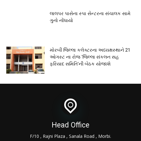
લાલપર પાસેના સ્પા સેન્ટરના સંચાલક સામે
ગુનો નોંધાયો
મોરબી જિલ્લા કલેક્ટરના અધ્યક્ષસ્થાને 21
ઓગસ્ટ ના રોજ ‘જિલ્લા સંકલન સહ
ફરિયાદ સમિતિ’ની બેઠક યોજાશે
Head Office
F/10 , Rajni Plaza , Sanala Road , Morbi.