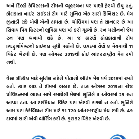
અને દિલ્હી કેપિટલ્સની ટીમની વ્યૂહરચના પર પાણી ફેરવી દીધુ હતું.
કોલકાતા નાઈટ રાઈડર્સ ટીમ માટે સુનિલ એક સારો ફિનિશર છે. મેચ
જીતાડી શકે એવી એની ક્ષમતા છે. બોલિંગમાં પણ તે શાનદાર છે આ
સિવાય પિંચ હિટરની ભૂમિકા પણ પ્લે કરી ચૂક્યો છે. રન મશીનની જેમ
રન પણ બનાવી શકે છે. આ જ કારણે કોલકાતાની ટીમ
IPLટુર્નામેન્ટની ફાઈનલ સુધી પહોંચી છે. UAEમાં તેણે 8 મેચમાંથી 11
વિકેટ ખેરવી છે. પણ ઓગસ્ટ 2019થી કોઈ આંતરરાષ્ટ્રીય મેચ રમી
નથી.
વેસ્ટ ઈન્ડિઝ માટે સુનિલ નરેને પોતાનો અંતિમ મેચ વર્ષ 2019માં રમ્યો
હતો. ત્યાર બાદ તે ટીમમાં બહાર છે. તા.6 ઓગસ્ટ 2019ના રોજ
પ્રોવિડન્સમાં ભારત સામે રમાયેલી મેચમાં સુનિલે 4 ઓવરમાં 29 રન
આપ્યા હતા. આ દરમિયાન વિકેટ પણ ખેરવી શક્યો ન હતો. સુનિલે
આમ પણ કેરેબિયન ટીમ માટે 51 T20 આંતરરાષ્ટ્રીય મેચ રમી છે. 49
દાવમાં સારી એવી બોલિંગ કરી છે. કુલ 52 વિકેટ ખેરવી છે.