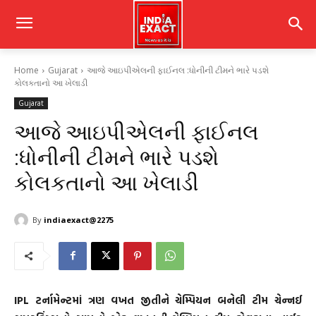
Home
Gujarat
આજે આઇપીએલની ફાઈનલ :ધોનીની ટીમને ભારે પડશે
કોલકતાનો આ ખેલાડી
Gujarat
આજે આઇપીએલની ફાઈનલ
:ધોનીની ટીમને ભારે પડશે
કોલકતાનો આ ખેલાડી
By
indiaexact@2275
IPL ટર્નામેન્ટમાં ત્રણ વખત જીતીને ચેમ્પિયન બનેલી ટીમ ચેન્નઈ