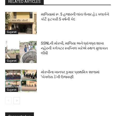
RELATED ARTICLES
માળિયામાં રૂ. 5 હજારની લાંચ લેનાર હેડ ક્લાર્કને
કોર્ટે ફટકારી 5 વર્ષની કેદ
Gujarat
SSNLની મોરબી, માળિયા અને ધ્રાંગધ્રા શાખા
નહેરની કલેક્ટર સ્વપ્નિલ ખરેએ સ્થળ મુલાકાત
લીધી
Gujarat
મોરબીના ખાનપર કુમાર પ્રાથમિક શાળામાં
‘બેગલેસ ડે’ની ઉજવણી
Gujarat