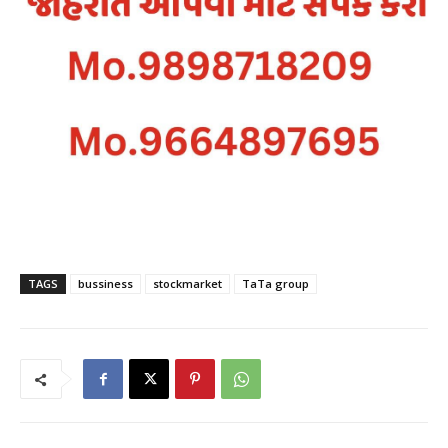
TAGS
bussiness
stockmarket
TaTa group