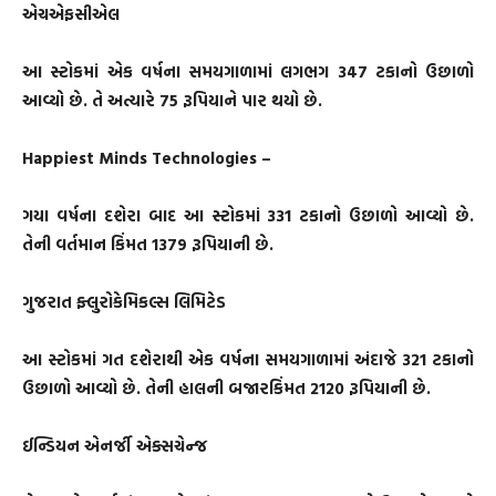
એચએફસીએલ
આ સ્ટોકમાં એક વર્ષના સમયગાળામાં લગભગ 347 ટકાનો ઉછાળો
આવ્યો છે. તે અત્યારે 75 રૂપિયાને પાર થયો છે.
Happiest Minds Technologies –
ગયા વર્ષના દશેરા બાદ આ સ્ટોકમાં 331 ટકાનો ઉછાળો આવ્યો છે.
તેની વર્તમાન કિંમત 1379 રૂપિયાની છે.
ગુજરાત ફ્લુરોકેમિકલ્સ લિમિટેડ
આ સ્ટોકમાં ગત દશેરાથી એક વર્ષના સમયગાળામાં અંદાજે 321 ટકાનો
ઉછાળો આવ્યો છે. તેની હાલની બજારકિંમત 2120 રૂપિયાની છે.
ઈન્ડિયન એનર્જી એક્સચેન્જ