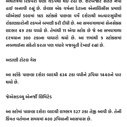
અર્થતંત્રમાં રિકવરી ઘણી ઝડપથી થઈ રહી છે. શેરબજાર સતત નવા
હાઈ બનાવી રહ્યું છે. છેલ્લા એક વર્ષના ડેટાના એનાલિસીસ પ્રમાણે
બીએસઈ 500માં 165 સ્ટોક્સે પાછલા વર્ષે દશેરાથી અત્યારસુધીમાં
રોકાણકારોની રકમને બમણી કરી દીધી છે. આ સમયગાળામાં સેનસેક્સ
લદભર 49 ટકા વધ્યો છે. તેમાંથી 11 એવા સ્ટોક છે જે આ સમયગાળા
દરમયાન 300 ટકાના વાધારો થયો છે. આ 11માંથી 9 સ્ટોક્સમાં
નબળાઈના સંકેતો કરતા પણ વધારે મજબુતી દેખાઈ રહ્યાં છે.
અડાણી ટોટલ ગેસ
આ સ્ટોકે પાછલા દશેરા બાદથી 634 ટકા વધીને રૂપિયા 1440ને પાર
થયો છે.
જેએસડબ્યુ એનર્જી લિમિટેડ
આ સ્ટોમાં પાછલા દશેરા બાદથી લગભગ 527 ટકા તેજી આવી છે. તેની
કિંમત વર્તમાન સમયમાં 400 રૂપિયાની આસપાસ છે.