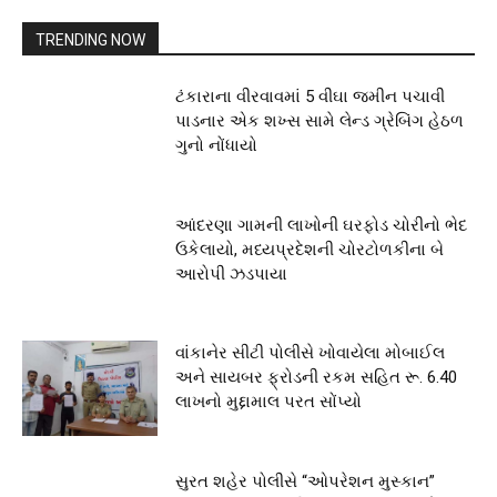
TRENDING NOW
ટંકારાના વીરવાવમાં 5 વીઘા જમીન પચાવી
પાડનાર એક શખ્સ સામે લેન્ડ ગ્રેબિંગ હેઠળ
ગુનો નોંધાયો
આંદરણા ગામની લાખોની ઘરફોડ ચોરીનો ભેદ
ઉકેલાયો, મધ્યપ્રદેશની ચોરટોળકીના બે
આરોપી ઝડપાયા
વાંકાનેર સીટી પોલીસે ખોવાયેલા મોબાઈલ
અને સાયબર ફ્રોડની રકમ સહિત રૂ. 6.40
લાખનો મુદ્દામાલ પરત સોંપ્યો
સુરત શહેર પોલીસે “ઓપરેશન મુસ્કાન”