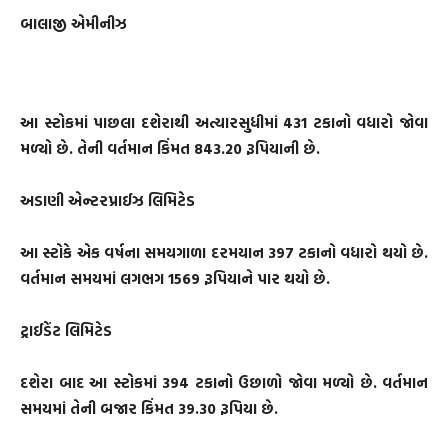
બાલાજી એમીનીઝ
આ સ્ટોકમાં પાછલા દશેરાથી અત્યારસુધીમાં 431 ટકાનો વધારો જોવા
મળ્યો છે. તેની વર્તમાન કિંમત 843.20 રૂપિયાની છે.
અડાણી એન્ટરપ્રાઈઝ લિમિટેડ
આ સ્ટોકે એક વર્ષના સમયગાળા દરમયાન 397 ટકાનો વધારો થયો છે.
વર્તમાન સમયમાં લગભગ 1569 રૂપિયાને પાર થયો છે.
ટ્રાઈડેંટ લિમિટેડ
દશેરા બાદ આ સ્ટોકમાં 394 ટકાનો ઉછાળો જોવા મળ્યો છે. વર્તમાન
સમયમાં તેની બજાર કિંમત 39.30 રૂપિયા છે.