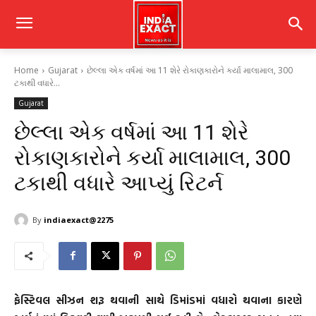
Home
Gujarat
છેલ્લા એક વર્ષમાં આ 11 શેરે રોકાણકારોને કર્યા માલામાલ, 300
ટકાથી વધારે...
Gujarat
છેલ્લા એક વર્ષમાં આ 11 શેરે
રોકાણકારોને કર્યા માલામાલ, 300
ટકાથી વધારે આપ્યું રિટર્ન
By
indiaexact@2275
ફેસ્ટિવલ સીઝન શરૂ થવાની સાથે ડિમાંડમાં વધારો થવાના કારણે