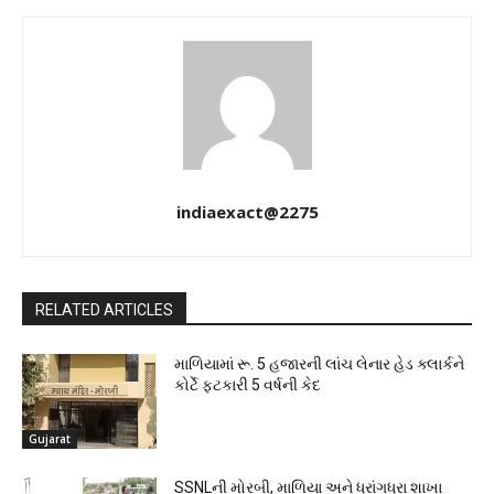
indiaexact@2275
RELATED ARTICLES
માળિયામાં રૂ. 5 હજારની લાંચ લેનાર હેડ ક્લાર્કને
કોર્ટે ફટકારી 5 વર્ષની કેદ
Gujarat
SSNLની મોરબી, માળિયા અને ધ્રાંગધ્રા શાખા