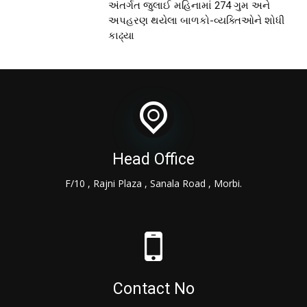
અંતર્ગત જુલાઈ મહિનામાં 274 ગુમ અને
અપહરણ થયેલા બાળકો-વ્યક્તિઓને શોધી
કાઢ્યા
Head Office
F/10 , Rajni Plaza , Sanala Road , Morbi.
Contact No