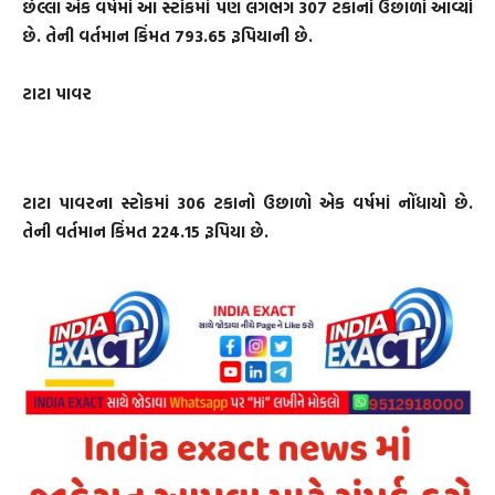
છેલ્લા એક વર્ષમાં આ સ્ટોકમાં પણ લગભગ 307 ટકાનો ઉછાળો આવ્યો
છે. તેની વર્તમાન કિંમત 793.65 રૂપિયાની છે.
ટાટા પાવર
ટાટા પાવરના સ્ટોકમાં 306 ટકાનો ઉછાળો એક વર્ષમાં નોંધાયો છે.
તેની વર્તમાન કિંમત 224.15 રૂપિયા છે.