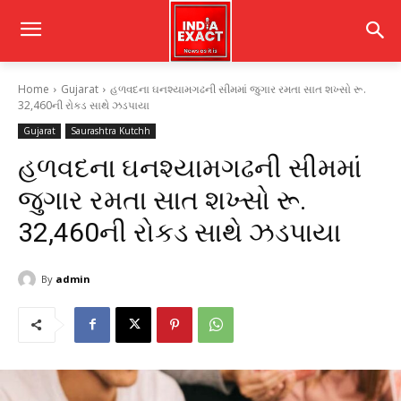
Home
Gujarat
હળવદના ઘનશ્યામગઢની સીમમાં જુગાર રમતા સાત શખ્સો રૂ.
32,460ની રોકડ સાથે ઝડપાયા
Gujarat
Saurashtra Kutchh
હળવદના ઘનશ્યામગઢની સીમમાં
જુગાર રમતા સાત શખ્સો રૂ.
32,460ની રોકડ સાથે ઝડપાયા
By
admin