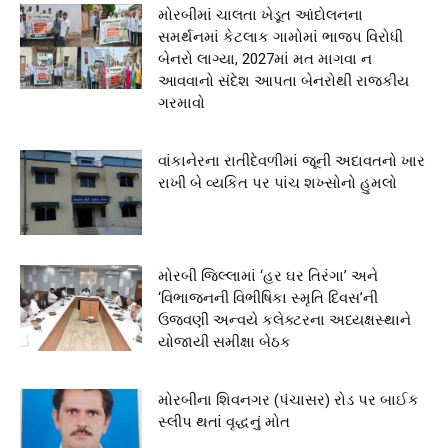
મોરબીમાં ચાલતા ખેડૂત આંદોલનના
સમર્થનમાં કેટલાક ગામોમાં ભાજપ વિરોધી
બેનરો લાગ્યા, 2027માં મત માગવા ન
આવવાનો સંદેશ આપતા બેનરોથી રાજકીય
ગરમાવો
વાંકાનેરના રાતીદેવળીમાં જૂની અદાવતનો ખાર
રાખી બે વ્યકિત પર પાંચ શખ્સોનો હુમલો
મોરબી જિલ્લામાં ‘હર ઘર તિરંગા’ અને
‘વિભાજનની વિભીષિકા સ્મૃતિ દિવસ’ની
ઉજવણી અન્વયે કલેક્ટરના અધ્યક્ષસ્થાને
યોજાયી સમીક્ષા બેઠક
મોરબીના શિવનગર (પંચાસર) રોડ પર બાઈક
સ્લીપ થતાં વૃદ્ધનું મોત