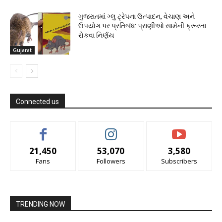
ગુજરાતમાં ગ્લુ ટ્રેપના ઉત્પાદન, વેચાણ અને
ઉપયોગ પર પ્રતિબંધ: પ્રાણીઓ સામેની ક્રૂરતા
રોકવા નિર્ણય
Gujarat
Connected us
21,450
53,070
3,580
Fans
Followers
Subscribers
TRENDING NOW