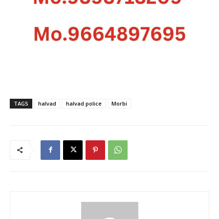
TAGS
halvad
halvad police
Morbi