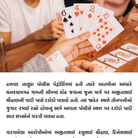
હળવદ તાલુકા પોલીસ પેટ્રોલિંગમાં હતી ત્યારે બાતમીના આધારે
ઘનશ્યામગઢ ગામની સીમમાં કોંઢ જવાના જૂના માર્ગ પર અજીતભાઈ
ચૌહાણની વાડી પાસે દરોડો પાડ્યો હતો. ત્યાં જાહેર સ્થળે તીનપત્તીનો
જુગાર રમાઈ રહ્યો હોવાનું સામે આવતા પોલીસે સ્થળ પર દરોડો પાડી
સાત શખ્સોને ઝડપી પાડ્યા હતા.
ઝડપાયેલા આરોપીઓમાં અજીતભાઈ રઘુભાઈ ચૌહાણ, દિનેશભાઈ