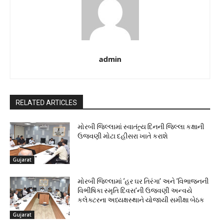
admin
RELATED ARTICLES
મોરબી જિલ્લામાં સ્વાતંત્ર્ય દિનની જિલ્લા કક્ષાની
ઉજવણી મોટા દહીસરા ખાતે કરાશે
Gujarat
મોરબી જિલ્લામાં ‘હર ઘર તિરંગા’ અને ‘વિભાજનની
વિભીષિકા સ્મૃતિ દિવસ’ની ઉજવણી અન્વયે
કલેક્ટરના અધ્યક્ષસ્થાને યોજાયી સમીક્ષા બેઠક
Gujarat