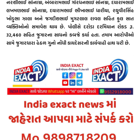
નરશીભાઈ સોનાગ્રા, અંબારામભાઈ ગોરધનભાઇ સોનગ્રા, દયારામભાઈ
લખમણભાઈ સોનાગ્રા, દયારામભાઈ ભીખાભાઈ ધારીયા, રઘુવીરસિંહ
ખોડુભા ઝાલા અને જગદીશભાઈ મુગટલાલ રાવલ સહિત કુલ સાત
વ્યક્તિઓનો સમાવેશ થાય છે. પોલીસે દરોડા દરમિયાન રોકડ રૂ.
32,460 સહિત જુગારના સાધનો કબજે કર્યા હતા. તમામ આરોપીઓ
સામે જુગારધારા હેઠળ ગુનો નોંધી કાયદેસરની કાર્યવાહી હાથ ધરી છે.