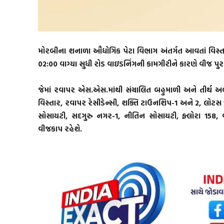
મોરબીના શનાળા ઔદ્યોગિક પેટા વિભાગ અંતર્ગત આવતાં વિસ્
02:00 વાગ્યા સુધી રોડ વાઇડનિંગની કામગીરીને કારણે વીજ પુર
જેમાં રવાપર એસ.એસ.માંથી સંચાલિત બહુમાળી અને તીર્થ અ
વિસ્તાર, રવાપર રેસીડેન્સી, શક્તિ ટાઉનશિપ-1 અને 2, લોટ
સોસાયટી, સદગુરુ નગર-1, નીતિન સોસાયટી, ફ્લોરા 158,
વીજકાપ રહેશે.