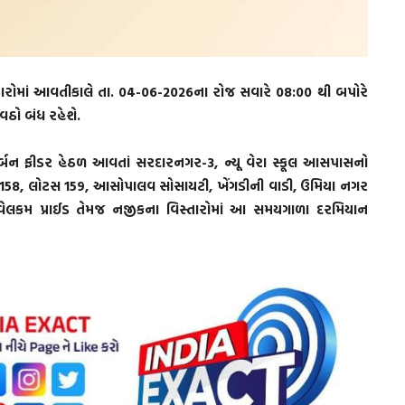
તારોમાં આવતીકાલે તા. 04-06-2026ના રોજ સવારે 08:00 થી બપોરે
વઠો બંધ રહેશે.
ર્બન ફીડર હેઠળ આવતાં સરદારનગર-3, ન્યૂ વેરા સ્કૂલ આસપાસનો
સ 158, લોટસ 159, આસોપાલવ સોસાયટી, ખેંગડીની વાડી, ઉમિયા નગર
 વેલકમ પ્રાઈડ તેમજ નજીકના વિસ્તારોમાં આ સમયગાળા દરમિયાન