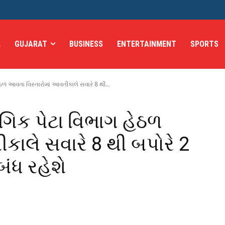
L
GUJARAT
BUSINESS
ENTERTAINMENT
SPORTS
ળ આવતા વિસ્તારોમાં આવતીકાલે સવારે 8 થી...
િક પેટા વિભાગ હેઠળ
કાલે સવારે 8 થી બપોરે 2
બંધ રહેશે