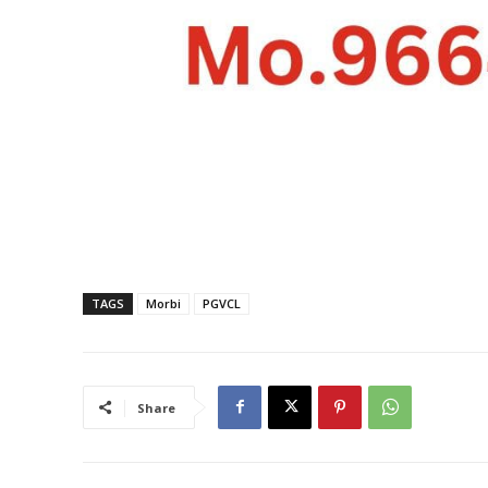
TAGS
Morbi
PGVCL
Share