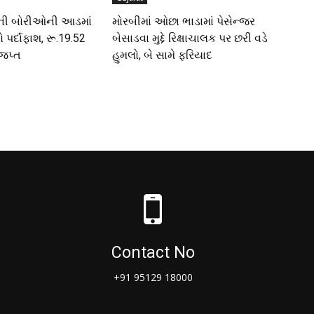
રની બોરીઓની આડમાં
મોરબીમાં ઓછા ભાડામાં પેસેન્જર
ો પર્દાફાશ, રૂ.19.52
બેસાડવા મુદ્દે રિક્ષાચાલક પર છરી વડે
 જપ્ત
હુમલો, બે સામે ફરિયાદ
Contact No
+91 95129 18000