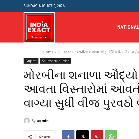
SUNDAY, AUGUST 9, 2026
NATIONA
Home
Gujarat
મોરબીના શનાળા ઔદ્યોગિક પેટા વિભાગ હેઠ
Gujarat
Saurashtra Kutchh
મોરબીના શનાળા ઔદ્યોગ
આવતા વિસ્તારોમાં આવતી
વાગ્યા સુધી વીજ પુરવઠો 
By
admin
Share