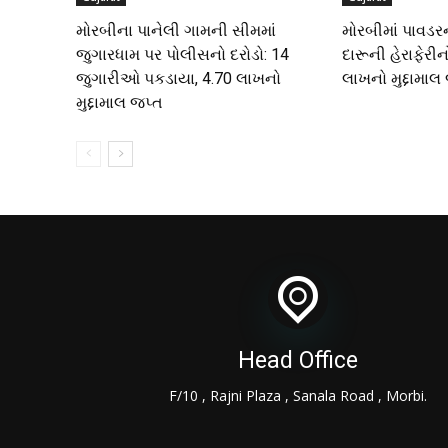
મોરબીના પાનેલી ગામની સીમમાં
મોરબીમાં પાવડ
જુગારધામ પર પોલીસનો દરોડો: 14
દારૂની હેરાફેરીન
જુગારીઓ પકડાયા, ₹4.70 લાખનો
લાખનો મુદ્દામાલ
મુદ્દામાલ જપ્ત
Head Office
F/10 , Rajni Plaza , Sanala Road , Morbi.