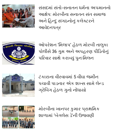
સંસદમાં સંતો-સનાતન ધર્મના અપમાનનો
આક્ષેપ: મોરબીના સનાતન સંત સમાજ
અને હિન્દુ સંગઠનોનું કલેક્ટરને
આવેદનપત્ર
ઓપરેશન ‘મિલાપ’ હેઠળ મોરબી તાલુકા
પોલીસે 36 ગુમ અને અપહરણ પીડિતોનું
પરિવાર સાથે કરાવ્યું પુનઃમિલન
ટંકારાના વીરવાવમાં 5 વીઘા જમીન
પચાવી પાડનાર એક શખ્સ સામે લેન્ડ
ગ્રેબિંગ હેઠળ ગુનો નોંધાયો
મોરબીના ખાનપર કુમાર પ્રાથમિક
શાળામાં ‘બેગલેસ ડે’ની ઉજવણી