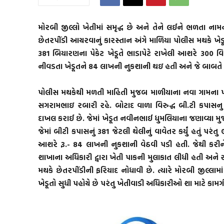
મોરબી જીલ્લો ખેતીમાં સમૃદ્ધ છે અને તેને લઈને ભળતા નામન
છેતરપીંડી આચરવાનું કારસ્તાન અંગે માળિયા પોલીસ મથકે ખેડૂત
381 બિયારણના પેકેટ ખેડૂતે ભાડાપેટે રાખેલી આશરે 300 વિ
નીવડતા ખેડૂતને 84 લાખની નુકશાની થઇ હતી અને જે બાબતે ખે
પોલીસ મથકેથી મળતી માહિતી મુજબ માળીયાના નવા ગામના 
સગરામભાઇ રબારી રહે. બોટાદ વાળા વિરુદ્ધ બી.ટી કપાસનુ બ
દાખલ કરાઈ છે. જેમાં ખેડૂત નવીનભાઈ ધુમલિયાના જણાવ્યા મ
જેમાં બીટી કપાસનું 381 જેટલી થેલીનું વાવેતર કર્યું હતું
આશરે રૂ.- 84 લાખની નુકશાની વેઠવી પડી હતી. જેથી કરીન
શાખાના અધિકારી દ્વારા ખેતી પાકની મુલાકાત લીધી હતી અને રો
મથકે છેતરપીંડીની ફરિયાદ નોધાવી છે. ત્યારે મોરબી જીલ્લ
ખેડૂતો સુધી પહોચે છે પરંતુ ખેતીવાડી અધિકારીઓ શા માટે કા