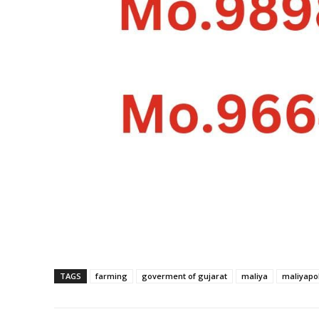
TAGS
farming
goverment of gujarat
maliya
maliyapo