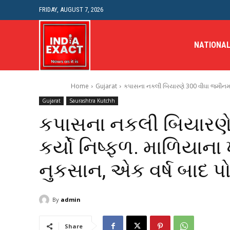
FRIDAY, AUGUST 7, 2026
NATIONA
Home
Gujarat
કપાસના નકલી બિયારણે 300 વીઘા જમીનમાં પા
Gujarat
Saurashtra Kutchh
કપાસના નકલી બિયારણે 
કર્યો નિષ્ફળ. માળિયાના ખ
નુકસાન, એક વર્ષ બાદ પ
By
admin
Share