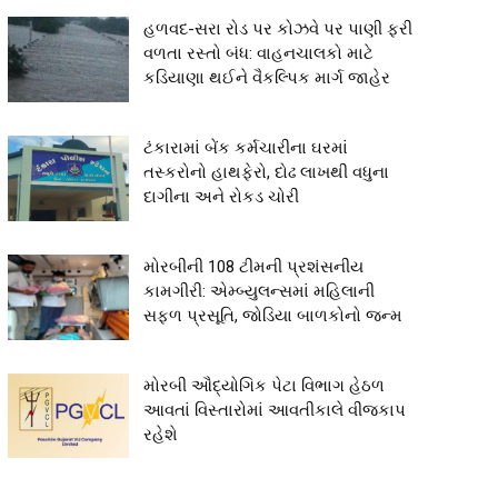
હળવદ-સરા રોડ પર કોઝવે પર પાણી ફરી
વળતા રસ્તો બંધ: વાહનચાલકો માટે
કડિયાણા થઈને વૈકલ્પિક માર્ગ જાહેર
ટંકારામાં બેંક કર્મચારીના ઘરમાં
તસ્કરોનો હાથફેરો, દોઢ લાખથી વધુના
દાગીના અને રોકડ ચોરી
મોરબીની 108 ટીમની પ્રશંસનીય
કામગીરી: એમ્બ્યુલન્સમાં મહિલાની
સફળ પ્રસૂતિ, જોડિયા બાળકોનો જન્મ
મોરબી ઔદ્યોગિક પેટા વિભાગ હેઠળ
આવતાં વિસ્તારોમાં આવતીકાલે વીજકાપ
રહેશે