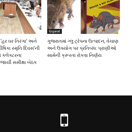
Gujarat
 ‘હર ઘર તિરંગા’ અને
ગુજરાતમાં ગ્લુ ટ્રેપના ઉત્પાદન, વેચાણ
ષિકા સ્મૃતિ દિવસ’ની
અને ઉપયોગ પર પ્રતિબંધ: પ્રાણીઓ
કલેક્ટરના
સામેની ક્રૂરતા રોકવા નિર્ણય
ોજાયી સમીક્ષા બેઠક