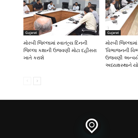
Gujarat
Gujarat
મોરબી જિલ્લામાં સ્વાતંત્ર્ય દિનની
મોરબી જિલ્લામાં
જિલ્લા કક્ષાની ઉજવણી મોટા દહીસરા
‘વિભાજનની વિભી
ખાતે કરાશે
ઉજવણી અન્વયે 
અધ્યક્ષસ્થાને ય