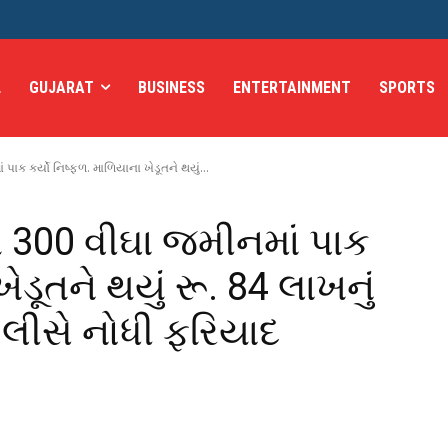
L
GUJARAT
BUSINESS
ENTERTAINMENT
SPORTS
ક કર્યો નિષ્ફળ. માળિયાના ખેડૂતને થયું...
300 વીઘા જમીનમાં પાક
ેડૂતને થયું રૂ. 84 લાખનું
ોલીસે નોધી ફરિયાદ