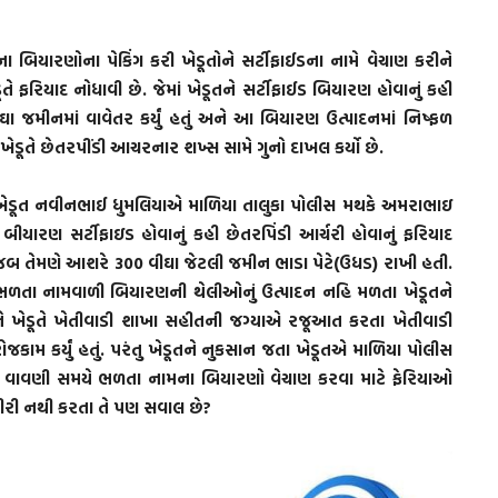
ા બિયારણોના પેકિંગ કરી ખેડૂતોને સર્ટીફાઈડના નામે વેચાણ કરીને
ે ફરિયાદ નોધાવી છે. જેમાં ખેડૂતને સર્ટીફાઈડ બિયારણ હોવાનું કહી
ઘા જમીનમાં વાવેતર કર્યું હતું અને આ બિયારણ ઉત્પાદનમાં નિષ્ફળ
ડૂતે છેતરપીંડી આચરનાર શખ્સ સામે ગુનો દાખલ કર્યો છે.
ખેડૂત નવીનભાઈ ધુમલિયાએ માળિયા તાલુકા પોલીસ મથકે અમરાભાઇ
ીયારણ સર્ટીફાઇડ હોવાનું કહી છેતરપિંડી આર્ચરી હોવાનું ફરિયાદ
ુજબ તેમણે આશરે 300 વીઘા જેટલી જમીન ભાડા પેટે(ઉધડ) રાખી હતી.
 પરંતુ ભળતા નામવાળી બિયારણની થેલીઓનું ઉત્પાદન નહિ મળતા ખેડૂતને
ે ખેડૂતે ખેતીવાડી શાખા સહીતની જગ્યાએ રજૂઆત કરતા ખેતીવાડી
જકામ કર્યું હતું. પરંતુ ખેડૂતને નુકસાન જતા ખેડૂતએ માળિયા પોલીસ
ામાં વાવણી સમયે ભળતા નામના બિયારણો વેચાણ કરવા માટે ફેરિયાઓ
મગીરી નથી કરતા તે પણ સવાલ છે?