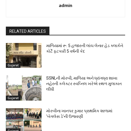
admin
RELATED ARTICLES
માળિયામાં રૂ. 5 હજારની લાંચ લેનાર હેડ ક્લાર્કને
કોર્ટે ફટકારી 5 વર્ષની કેદ
Gujarat
SSNLની મોરબી, માળિયા અને ધ્રાંગધ્રા શાખા
નહેરની કલેક્ટર સ્વપ્નિલ ખરેએ સ્થળ મુલાકાત
લીધી
Gujarat
મોરબીના ખાનપર કુમાર પ્રાથમિક શાળામાં
‘બેગલેસ ડે’ની ઉજવણી
Gujarat