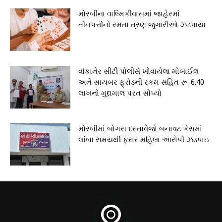
મોરબીના વાલ્મિકીવાસમાં જાહેરમાં
તીનપત્તીનો રમતા ત્રણ જુગારીઓ ઝડપાયા
વાંકાનેર સીટી પોલીસે ખોવાયેલા મોબાઈલ
અને સાયબર ફ્રોડની રકમ સહિત રૂ. 6.40
લાખનો મુદ્દામાલ પરત સોંપ્યો
મોરબીમાં બોગસ દસ્તાવેજો બનાવટ કેસમાં
લાંબા સમયથી ફરાર મહિલા આરોપી ઝડપાઇ