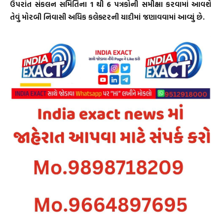
ઉપરાંત સંકલન સમિતિના 1 થી 6 પત્રકોની સમીક્ષા કરવામાં આવશે
તેવું મોરબી નિવાસી અધિક કલેક્ટરની યાદીમાં જણાવવામાં આવ્યું છે.