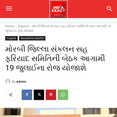
Home
Gujarat
મોરબી જિલ્લા સંકલન સહ ફરિયાદ સમિતિની બેઠક આગામી 19
જુલાઈના રોજ યોજાશે
Gujarat
Saurashtra Kutchh
મોરબી જિલ્લા સંકલન સહ
ફરિયાદ સમિતિની બેઠક આગામી
19 જુલાઈના રોજ યોજાશે
By
admin