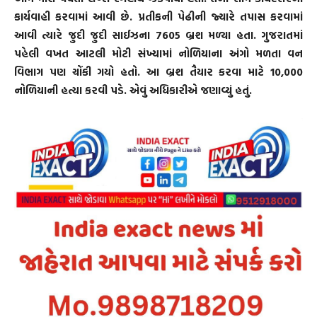
કાર્યવાહી કરવામાં આવી છે. પ્રતીકની પેઢીની જ્યારે તપાસ કરવામાં
આવી ત્યારે જુદી જુદી સાઈઝના 7605 બ્રશ મળ્યા હતા. ગુજરાતમાં
પહેલી વખત આટલી મોટી સંખ્યામાં નોળિયાના અંગો મળતા વન
વિભાગ પણ ચોંકી ગયો હતો. આ બ્રશ તૈયાર કરવા માટે 10,000
નોળિયાની હત્યા કરવી પડે. એવું અધિકારીએ જણાવ્યું હતું.