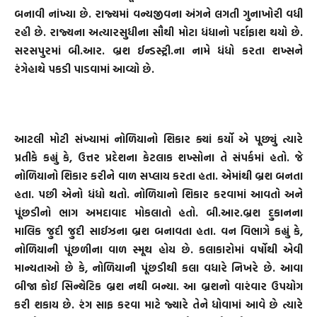
બનાવી નાંખ્યા છે. રાજ્યમાં વન્યજીવના અંગને લગતી ગુનાખોરી વધી
રહી છે. રાજ્યના અત્યારસુધીના સૌથી મોટા ધંધાનો પર્દાફાશ થયો છે.
સરસપુરમાં બી.આર. બ્રશ ઈન્ડસ્ટ્રી.ના નામે ધંધો કરતા શખ્સને
રંગેહાથે પકડી પાડવામાં આવ્યો છે.
આટલી મોટી સંખ્યામાં નોળિયાનો શિકાર ક્યાં કર્યો એ પૂછ્યું ત્યારે
પ્રતીકે કહ્યું કે, ઉત્તર પ્રદેશના કેટલાક શખ્સોના તે સંપર્કમાં હતો. જે
નોળિયાનો શિકાર કરીને વાળ સપ્લાય કરતા હતા. એમાંથી બ્રશ બનતા
હતા. પછી એનો ધંધો થતો. નોળિયાનો શિકાર કરવામાં આવતો અને
પૂંછડીનો ભાગ અમદાવાદ મોકલાતો હતો. બી.આર.બ્રશ દુકાનના
માલિક જુદી જુદી સાઈઝના બ્રશ બનાવતા હતા. વન વિભાગે કહ્યું કે,
નોળિયાની પૂંછળીના વાળ સ્મૂથ હોય છે. કલાકારોમાં વર્ષોથી એવી
માન્યતાઓ છે કે, નોળિયાની પૂંછડીથી કલા વધારે નિખરે છે. આવા
બીજા કોઈ સિન્થેટિક બ્રશ નથી બન્યા. આ બ્રશનો વારંવાર ઉપયોગ
કરી શકાય છે. રંગ સાફ કરવા માટે જ્યારે તેને ધોવામાં આવે છે ત્યારે