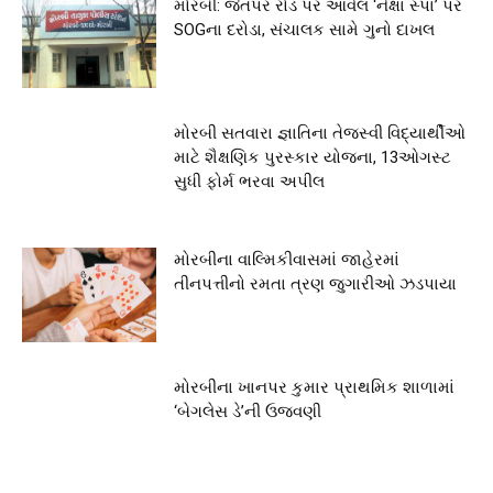
મોરબી: જેતપર રોડ પર આવેલ ‘નેક્ષા સ્પા’ પર
SOGના દરોડા, સંચાલક સામે ગુનો દાખલ
મોરબી સતવારા જ્ઞાતિના તેજસ્વી વિદ્યાર્થીઓ
માટે શૈક્ષણિક પુરસ્કાર યોજના, 13ઓગસ્ટ
સુધી ફોર્મ ભરવા અપીલ
મોરબીના વાલ્મિકીવાસમાં જાહેરમાં
તીનપત્તીનો રમતા ત્રણ જુગારીઓ ઝડપાયા
મોરબીના ખાનપર કુમાર પ્રાથમિક શાળામાં
‘બેગલેસ ડે’ની ઉજવણી