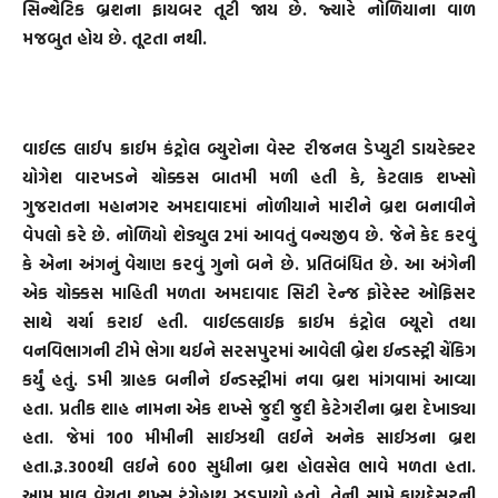
સિન્થેટિક બ્રશના ફાયબર તૂટી જાય છે. જ્યારે નોળિયાના વાળ
મજબુત હોય છે. તૂટતા નથી.
વાઈલ્ડ લાઈપ ક્રાઈમ કંટ્રોલ બ્યુરોના વેસ્ટ રીજનલ ડેપ્યુટી ડાયરેક્ટર
યોગેશ વારખડને ચોક્કસ બાતમી મળી હતી કે, કેટલાક શખ્સો
ગુજરાતના મહાનગર અમદાવાદમાં નોળીયાને મારીને બ્રશ બનાવીને
વેપલો કરે છે. નોળિયો શેડ્યુલ 2માં આવતું વન્યજીવ છે. જેને કેદ કરવું
કે એના અંગનું વેચાણ કરવું ગુનો બને છે. પ્રતિબંધિત છે. આ અંગેની
એક ચોક્કસ માહિતી મળતા અમદાવાદ સિટી રેન્જ ફોરેસ્ટ ઓફિસર
સાથે ચર્ચા કરાઈ હતી. વાઈલ્ડલાઈફ ક્રાઈમ કંટ્રોલ બ્યૂરો તથા
વનવિભાગની ટીમે ભેગા થઈને સરસપુરમાં આવેલી બ્રેશ ઈન્ડસ્ટ્રી ચેંકિગ
કર્યું હતું. ડમી ગ્રાહક બનીને ઈન્ડસ્ટ્રીમાં નવા બ્રશ માંગવામાં આવ્યા
હતા. પ્રતીક શાહ નામના એક શખ્સે જુદી જુદી કેટેગરીના બ્રશ દેખાડ્યા
હતા. જેમાં 100 મીમીની સાઈઝથી લઈને અનેક સાઈઝના બ્રશ
હતા.રૂ.300થી લઈને 600 સુધીના બ્રશ હોલસેલ ભાવે મળતા હતા.
આમ માલ વેચતા શખ્સ રંગેહાથ ઝડપાયો હતો. તેની સામે કાયદેસરની