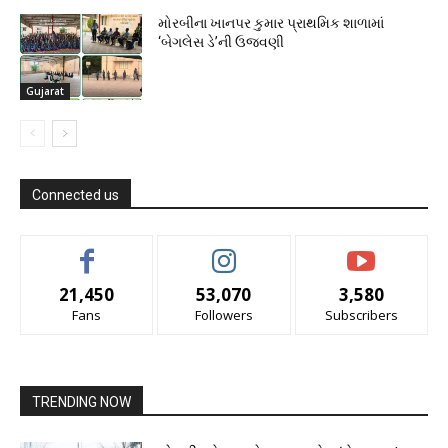
મોરબીના ખાનપર કુમાર પ્રાથમિક શાળામાં
‘બેગલેસ ડે’ની ઉજવણી
Gujarat
Connected us
21,450
53,070
3,580
Fans
Followers
Subscribers
TRENDING NOW