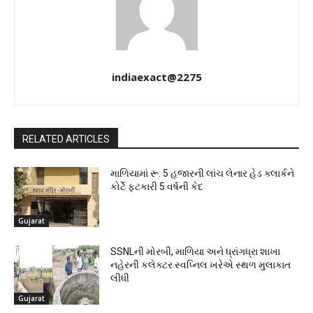
indiaexact@2275
RELATED ARTICLES
માળિયામાં રૂ. 5 હજારની લાંચ લેનાર હેડ ક્લાર્કને
કોર્ટે ફટકારી 5 વર્ષની કેદ
Gujarat
SSNLની મોરબી, માળિયા અને ધ્રાંગધ્રા શાખા
નહેરની કલેક્ટર સ્વપ્નિલ ખરેએ સ્થળ મુલાકાત
લીધી
Gujarat